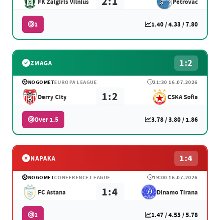
2:1
FK Zalgiris Vilnius
Petrovac
1
1.40 / 4.33 / 7.80
1:2
ZMAGA
NOGOMET
EUROPA LEAGUE
21:30 16.07.2026
1:2
Derry City
CSKA Sofia
Over 1.5
3.78 / 3.80 / 1.86
1:4
NAPAKA
NOGOMET
CONFERENCE LEAGUE
19:00 16.07.2026
1:4
FC Astana
Dinamo Tirana
1
1.47 / 4.55 / 5.78