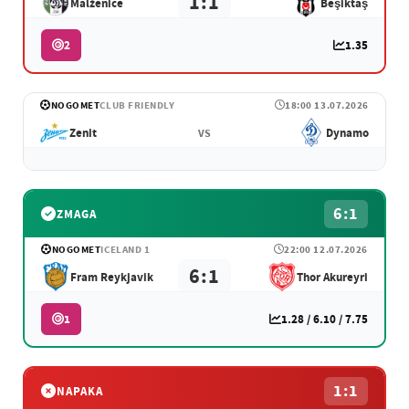
1:1
Malženice
Beşiktaş
2
1.35
NOGOMET
CLUB FRIENDLY
18:00 13.07.2026
Zenit
Dynamo
VS
6:1
ZMAGA
NOGOMET
ICELAND 1
22:00 12.07.2026
6:1
Fram Reykjavik
Thor Akureyri
1
1.28 / 6.10 / 7.75
1:1
NAPAKA