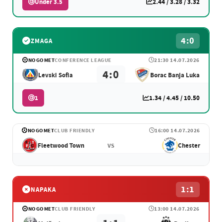
Under 3.5
2.44 / 3.28 / 3.32
4:0
ZMAGA
NOGOMET
CONFERENCE LEAGUE
21:30 14.07.2026
4:0
Levski Sofia
Borac Banja Luka
1
1.34 / 4.45 / 10.50
NOGOMET
CLUB FRIENDLY
16:00 14.07.2026
Fleetwood Town
Chester
VS
1:1
NAPAKA
NOGOMET
CLUB FRIENDLY
13:00 14.07.2026