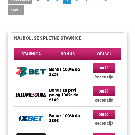
next »
NAJBOLJŠE SPLETNE STAVNICE
STAVNICA
BONUS
OBIŠČI
OBIŠČI
Bonus 100% do
122€
Recenzija
Bonus za prvi
OBIŠČI
polog 100% do
€100
Recenzija
OBIŠČI
Bonus 100% do
130€
Recenzija