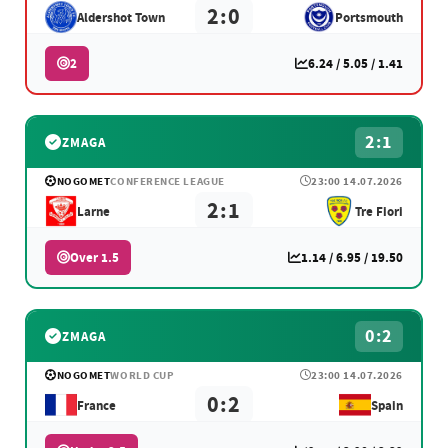
2:0
Aldershot Town
Portsmouth
2
6.24 / 5.05 / 1.41
2:1
ZMAGA
NOGOMET
CONFERENCE LEAGUE
23:00 14.07.2026
2:1
Larne
Tre Fiori
Over 1.5
1.14 / 6.95 / 19.50
0:2
ZMAGA
NOGOMET
WORLD CUP
23:00 14.07.2026
0:2
France
Spain