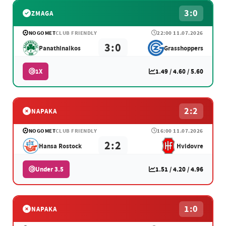
3:0
ZMAGA
NOGOMET
CLUB FRIENDLY
22:00 11.07.2026
3:0
Panathinaikos
Grasshoppers
1X
1.49 / 4.60 / 5.60
2:2
NAPAKA
NOGOMET
CLUB FRIENDLY
16:00 11.07.2026
2:2
Hansa Rostock
Hvidovre
Under 3.5
1.51 / 4.20 / 4.96
1:0
NAPAKA