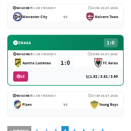
NOGOMET
CLUB FRIENDLY
22:45 10.07.2026
Worcester City
Malvern Town
VS
1:0
ZMAGA
NOGOMET
CLUB FRIENDLY
19:00 10.07.2026
1:0
Austria Lustenau
FC Aarau
1X
1.82 / 3.82 / 3.90
NOGOMET
CLUB FRIENDLY
17:30 10.07.2026
Plzen
Young Boys
VS
« previous
1
2
3
4
5
6
7
8