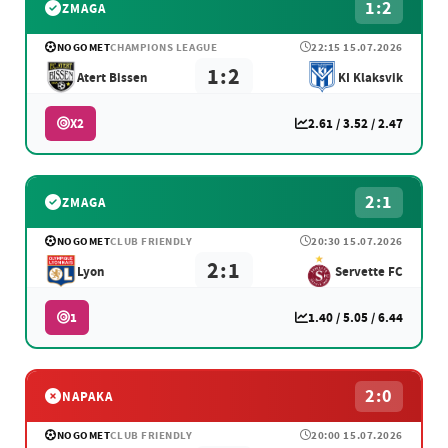
1:2
ZMAGA
NOGOMET
CHAMPIONS LEAGUE
22:15 15.07.2026
1:2
Atert Bissen
KI Klaksvik
X2
2.61 / 3.52 / 2.47
2:1
ZMAGA
NOGOMET
CLUB FRIENDLY
20:30 15.07.2026
2:1
Lyon
Servette FC
1
1.40 / 5.05 / 6.44
2:0
NAPAKA
NOGOMET
CLUB FRIENDLY
20:00 15.07.2026