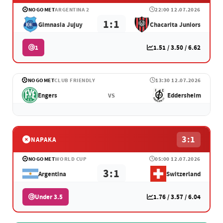
NOGOMET
ARGENTINA 2
22:00 12.07.2026
1:1
Gimnasia Jujuy
Chacarita Juniors
1
1.51 / 3.50 / 6.62
NOGOMET
CLUB FRIENDLY
13:30 12.07.2026
Engers
Eddersheim
VS
3:1
NAPAKA
NOGOMET
WORLD CUP
05:00 12.07.2026
3:1
Argentina
Switzerland
Under 3.5
1.76 / 3.57 / 6.04