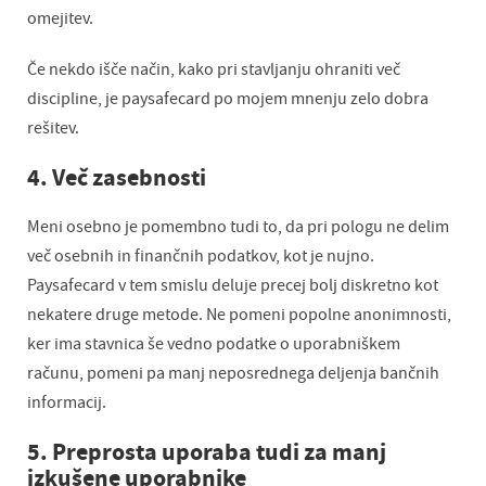
omejitev.
Če nekdo išče način, kako pri stavljanju ohraniti več
discipline, je paysafecard po mojem mnenju zelo dobra
rešitev.
4. Več zasebnosti
Meni osebno je pomembno tudi to, da pri pologu ne delim
več osebnih in finančnih podatkov, kot je nujno.
Paysafecard v tem smislu deluje precej bolj diskretno kot
nekatere druge metode. Ne pomeni popolne anonimnosti,
ker ima stavnica še vedno podatke o uporabniškem
računu, pomeni pa manj neposrednega deljenja bančnih
informacij.
5. Preprosta uporaba tudi za manj
izkušene uporabnike