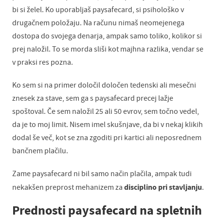
bi si želel. Ko uporabljaš paysafecard, si psihološko v
drugačnem položaju. Na računu nimaš neomejenega
dostopa do svojega denarja, ampak samo toliko, kolikor si
prej naložil. To se morda sliši kot majhna razlika, vendar se
v praksi res pozna.
Ko sem si na primer določil določen tedenski ali mesečni
znesek za stave, sem ga s paysafecard precej lažje
spoštoval. Če sem naložil 25 ali 50 evrov, sem točno vedel,
da je to moj limit. Nisem imel skušnjave, da bi v nekaj klikih
dodal še več, kot se zna zgoditi pri kartici ali neposrednem
bančnem plačilu.
Zame paysafecard ni bil samo način plačila, ampak tudi
disciplino pri stavljanju
nekakšen preprost mehanizem za
.
Prednosti paysafecard na spletnih