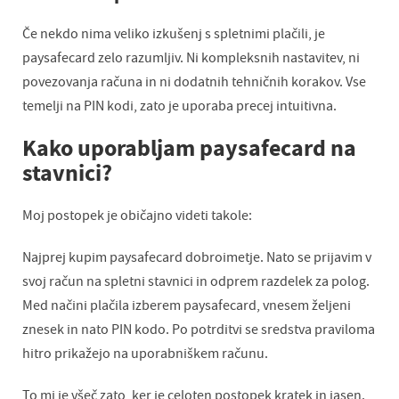
Če nekdo nima veliko izkušenj s spletnimi plačili, je
paysafecard zelo razumljiv. Ni kompleksnih nastavitev, ni
povezovanja računa in ni dodatnih tehničnih korakov. Vse
temelji na PIN kodi, zato je uporaba precej intuitivna.
Kako uporabljam paysafecard na
stavnici?
Moj postopek je običajno videti takole:
Najprej kupim paysafecard dobroimetje. Nato se prijavim v
svoj račun na spletni stavnici in odprem razdelek za polog.
Med načini plačila izberem paysafecard, vnesem željeni
znesek in nato PIN kodo. Po potrditvi se sredstva praviloma
hitro prikažejo na uporabniškem računu.
To mi je všeč zato, ker je celoten postopek kratek in jasen.