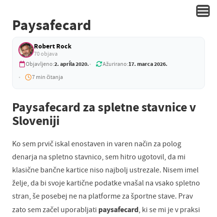
Paysafecard
Robert Rock
70 objava
2. apríla 2020.
17. marca 2026.
Objavljeno:
Ažurirano:
7 min čitanja
Paysafecard za spletne stavnice v
Sloveniji
Ko sem prvič iskal enostaven in varen način za polog
denarja na spletno stavnico, sem hitro ugotovil, da mi
klasične bančne kartice niso najbolj ustrezale. Nisem imel
želje, da bi svoje kartične podatke vnašal na vsako spletno
stran, še posebej ne na platforme za športne stave. Prav
paysafecard
zato sem začel uporabljati
, ki se mi je v praksi