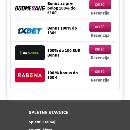
Bonus za prvi
OBIŠČI
polog 100% do
€100
Recenzija
OBIŠČI
Bonus 100% do
130€
Recenzija
OBIŠČI
100% do 100 EUR
Bonus
Recenzija
OBIŠČI
100 % bonus do
100 €
Recenzija
SPLETNE STAVNICE
Spletni Casinoji
Spletni Bingo