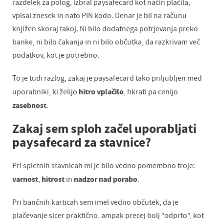
razdelek za polog, izbral paysafecard kot način plačila,
vpisal znesek in nato PIN kodo. Denar je bil na računu
knjižen skoraj takoj. Ni bilo dodatnega potrjevanja preko
banke, ni bilo čakanja in ni bilo občutka, da razkrivam več
podatkov, kot je potrebno.
To je tudi razlog, zakaj je paysafecard tako priljubljen med
hitro vplačilo
uporabniki, ki želijo
, hkrati pa cenijo
zasebnost
.
Zakaj sem sploh začel uporabljati
paysafecard za stavnice?
Pri spletnih stavnicah mi je bilo vedno pomembno troje:
varnost
hitrost
nadzor nad porabo
,
in
.
Pri bančnih karticah sem imel vedno občutek, da je
plačevanje sicer praktično, ampak precej bolj “odprto”, kot