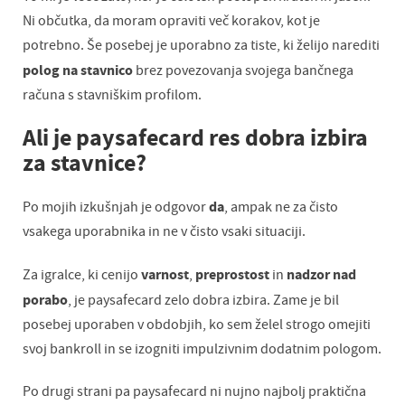
Ni občutka, da moram opraviti več korakov, kot je
potrebno. Še posebej je uporabno za tiste, ki želijo narediti
polog na stavnico
brez povezovanja svojega bančnega
računa s stavniškim profilom.
Ali je paysafecard res dobra izbira
za stavnice?
da
Po mojih izkušnjah je odgovor
, ampak ne za čisto
vsakega uporabnika in ne v čisto vsaki situaciji.
varnost
preprostost
nadzor nad
Za igralce, ki cenijo
,
in
porabo
, je paysafecard zelo dobra izbira. Zame je bil
posebej uporaben v obdobjih, ko sem želel strogo omejiti
svoj bankroll in se izogniti impulzivnim dodatnim pologom.
Po drugi strani pa paysafecard ni nujno najbolj praktična