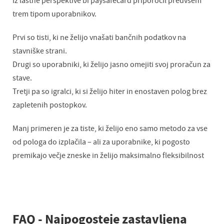
Iz lastne perspektive bi paysafecard priporočil predvsem
trem tipom uporabnikov.
Prvi so tisti, ki ne želijo vnašati bančnih podatkov na
stavniške strani.
Drugi so uporabniki, ki želijo jasno omejiti svoj proračun za
stave.
Tretji pa so igralci, ki si želijo hiter in enostaven polog brez
zapletenih postopkov.
Manj primeren je za tiste, ki želijo eno samo metodo za vse
od pologa do izplačila – ali za uporabnike, ki pogosto
premikajo večje zneske in želijo maksimalno fleksibilnost
FAQ - Najpogosteje zastavljena