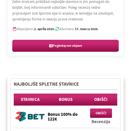
želim bralcem približati najboljše stavnice in jim pomagati do
boljših, bolj informiranih odločitev. Poleg recenzij redno
pripravljam tudi športne tipe in analize, ki temeljijo na izkušnjah,
spremljanju forme in iskanju prave vrednosti.
2. apríla 2020.
17. marca 2026.
Objavljeno:
Ažurirano:
Pogledaj sve objave
NAJBOLJŠE SPLETNE STAVNICE
STAVNICA
BONUS
OBIŠČI
OBIŠČI
Bonus 100% do
122€
Recenzija