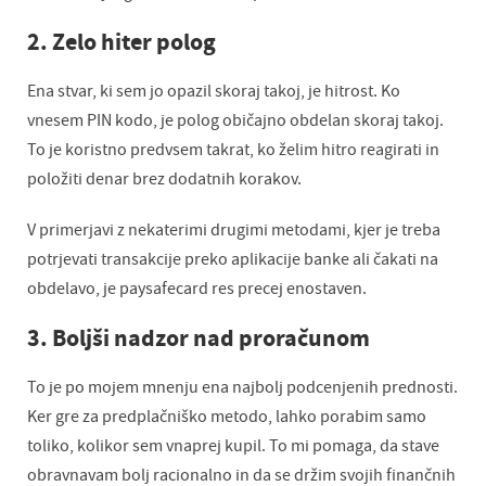
2. Zelo hiter polog
Ena stvar, ki sem jo opazil skoraj takoj, je hitrost. Ko
vnesem PIN kodo, je polog običajno obdelan skoraj takoj.
To je koristno predvsem takrat, ko želim hitro reagirati in
položiti denar brez dodatnih korakov.
V primerjavi z nekaterimi drugimi metodami, kjer je treba
potrjevati transakcije preko aplikacije banke ali čakati na
obdelavo, je paysafecard res precej enostaven.
3. Boljši nadzor nad proračunom
To je po mojem mnenju ena najbolj podcenjenih prednosti.
Ker gre za predplačniško metodo, lahko porabim samo
toliko, kolikor sem vnaprej kupil. To mi pomaga, da stave
obravnavam bolj racionalno in da se držim svojih finančnih