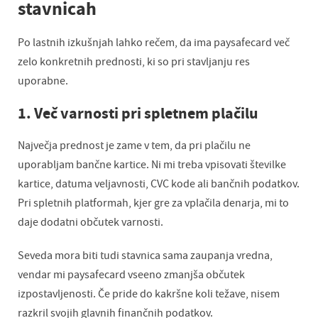
stavnicah
Po lastnih izkušnjah lahko rečem, da ima paysafecard več
zelo konkretnih prednosti, ki so pri stavljanju res
uporabne.
1. Več varnosti pri spletnem plačilu
Največja prednost je zame v tem, da pri plačilu ne
uporabljam bančne kartice. Ni mi treba vpisovati številke
kartice, datuma veljavnosti, CVC kode ali bančnih podatkov.
Pri spletnih platformah, kjer gre za vplačila denarja, mi to
daje dodatni občutek varnosti.
Seveda mora biti tudi stavnica sama zaupanja vredna,
vendar mi paysafecard vseeno zmanjša občutek
izpostavljenosti. Če pride do kakršne koli težave, nisem
razkril svojih glavnih finančnih podatkov.