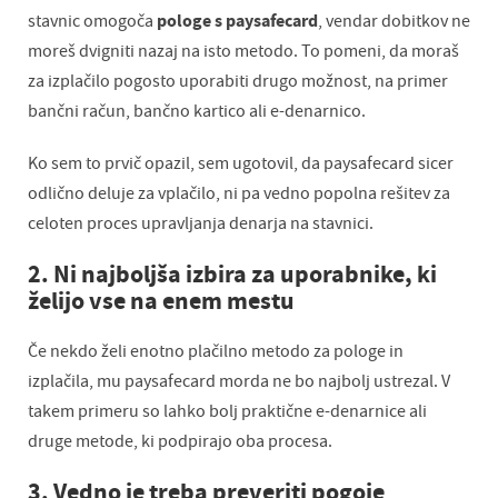
pologe s paysafecard
stavnic omogoča
, vendar dobitkov ne
moreš dvigniti nazaj na isto metodo. To pomeni, da moraš
za izplačilo pogosto uporabiti drugo možnost, na primer
bančni račun, bančno kartico ali e-denarnico.
Ko sem to prvič opazil, sem ugotovil, da paysafecard sicer
odlično deluje za vplačilo, ni pa vedno popolna rešitev za
celoten proces upravljanja denarja na stavnici.
2. Ni najboljša izbira za uporabnike, ki
želijo vse na enem mestu
Če nekdo želi enotno plačilno metodo za pologe in
izplačila, mu paysafecard morda ne bo najbolj ustrezal. V
takem primeru so lahko bolj praktične e-denarnice ali
druge metode, ki podpirajo oba procesa.
3. Vedno je treba preveriti pogoje