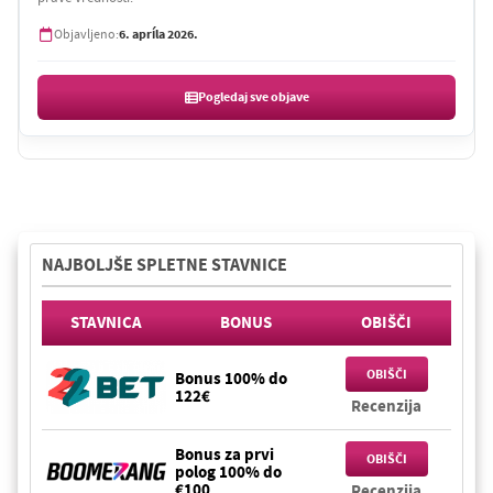
6. apríla 2026.
Objavljeno:
Pogledaj sve objave
NAJBOLJŠE SPLETNE STAVNICE
STAVNICA
BONUS
OBIŠČI
OBIŠČI
Bonus 100% do
122€
Recenzija
Bonus za prvi
OBIŠČI
polog 100% do
€100
Recenzija