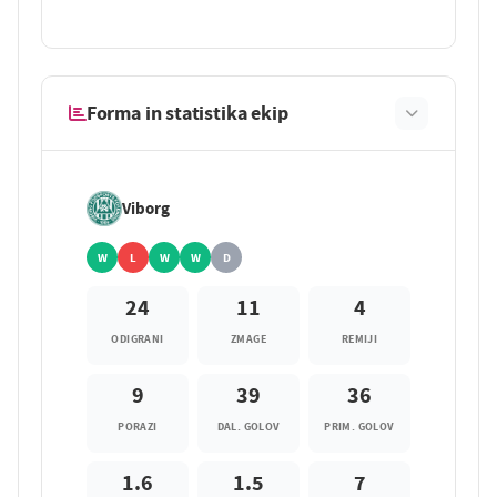
Forma in statistika ekip
Viborg
W
L
W
W
D
24
11
4
ODIGRANI
ZMAGE
REMIJI
9
39
36
PORAZI
DAL. GOLOV
PRIM. GOLOV
1.6
1.5
7