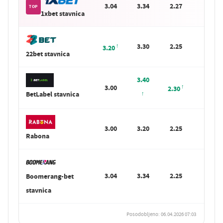
3.04
3.34
2.27
Sta
TOP
1xbet stavnica
3.30
2.25
Sta
3.20
22bet stavnica
3.40
3.00
Sta
2.30
BetLabel stavnica
3.00
3.20
2.25
Sta
Rabona
3.04
3.34
2.25
Boomerang-bet
Sta
stavnica
Posodobljeno: 06.04.2026 07:03