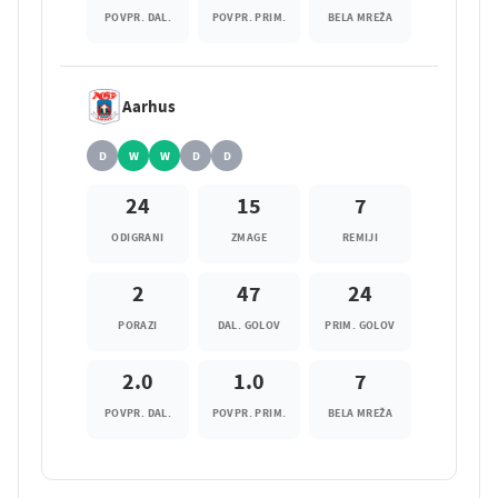
POVPR. DAL.
POVPR. PRIM.
BELA MREŽA
Aarhus
D
W
W
D
D
24
15
7
ODIGRANI
ZMAGE
REMIJI
2
47
24
PORAZI
DAL. GOLOV
PRIM. GOLOV
2.0
1.0
7
POVPR. DAL.
POVPR. PRIM.
BELA MREŽA