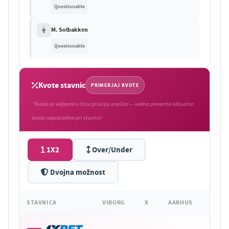
Questionable
M. Solbakken
Questionable
Kvote stavnic
PRIMERJAJ KVOTE
*Kvote so veljavne v času pisanja analize — vedno preverite aktualno
kvoto neposredno pri stavnici
1X2
Over/Under
Dvojna možnost
STAVNICA
VIBORG
X
AARHUS