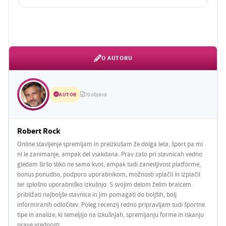
O AUTORU
AUTOR
70 objava
Robert Rock
Online stavljenje spremljam in preizkušam že dolga leta, šport pa mi
ni le zanimanje, ampak del vsakdana. Prav zato pri stavnicah vedno
gledam širšo sliko ne samo kvot, ampak tudi zanesljivost platforme,
bonus ponudbo, podporo uporabnikom, možnosti vplačil in izplačil
ter splošno uporabniško izkušnjo. S svojim delom želim bralcem
približati najboljše stavnice in jim pomagati do boljših, bolj
informiranih odločitev. Poleg recenzij redno pripravljam tudi športne
tipe in analize, ki temeljijo na izkušnjah, spremljanju forme in iskanju
prave vrednosti.