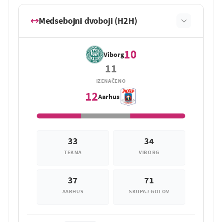
Medsebojni dvoboji (H2H)
10
Viborg
11
IZENAČENO
12
Aarhus
33
34
TEKMA
VIBORG
37
71
AARHUS
SKUPAJ GOLOV