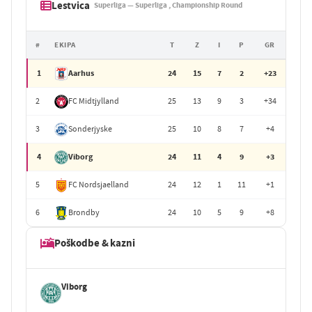
Lestvica
Superliga — Superliga , Championship Round
#
EKIPA
T
Z
I
P
GR
1
Aarhus
24
15
7
2
+23
2
FC Midtjylland
25
13
9
3
+34
3
Sonderjyske
25
10
8
7
+4
4
Viborg
24
11
4
9
+3
5
FC Nordsjaelland
24
12
1
11
+1
6
Brondby
24
10
5
9
+8
Poškodbe & kazni
Viborg