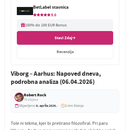
BetLabel stavnica
5.0
100% do 100 EUR Bonus
Stavi Zdaj
Recenzija
Viborg – Aarhus: Napoved dneva,
podrobna analiza (06.04.2026)
Robert Rock
70 objava
6. apríla 2026.
Objavljeno:
2 min čitanja
Tole ni tekma, kjer bi pretirano filozofiral. Pri paru