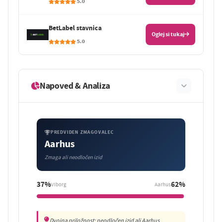
5.0
BetLabel stavnica
Oglej si tukaj
5.0
Napoved & Analiza
PREDVIDEN ZMAGOVALEC
Aarhus
Zmaga ali neodločen izid
37%
62%
Viborg
Aarhus
Dvojna priložnost: neodločen izid ali Aarhus