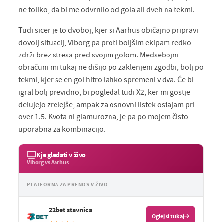
ne toliko, da bi me odvrnilo od gola ali dveh na tekmi.
Tudi sicer je to dvoboj, kjer si Aarhus običajno pripravi
dovolj situacij, Viborg pa proti boljšim ekipam redko
zdrži brez stresa pred svojim golom. Medsebojni
obračuni mi tukaj ne dišijo po zaklenjeni zgodbi, bolj po
tekmi, kjer se en gol hitro lahko spremeni v dva. Če bi
igral bolj previdno, bi pogledal tudi X2, ker mi gostje
delujejo zrelejše, ampak za osnovni listek ostajam pri
over 1.5. Kvota ni glamurozna, je pa po mojem čisto
uporabna za kombinacijo.
Kje gledati v živo
Viborg vs Aarhus
PLATFORMA ZA PRENOS V ŽIVO
22bet stavnica
Oglej si tukaj