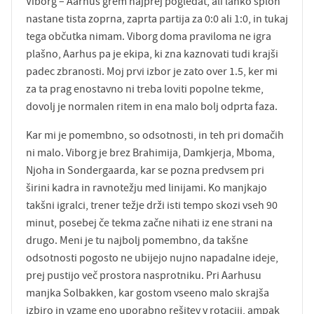
Viborg – Aarhus grem najprej pogledat, ali lahko sploh
nastane tista zoprna, zaprta partija za 0:0 ali 1:0, in tukaj
tega občutka nimam. Viborg doma praviloma ne igra
plašno, Aarhus pa je ekipa, ki zna kaznovati tudi krajši
padec zbranosti. Moj prvi izbor je zato over 1.5, ker mi
za ta prag enostavno ni treba loviti popolne tekme,
dovolj je normalen ritem in ena malo bolj odprta faza.
Kar mi je pomembno, so odsotnosti, in teh pri domačih
ni malo. Viborg je brez Brahimija, Damkjerja, Mboma,
Njoha in Sondergaarda, kar se pozna predvsem pri
širini kadra in ravnotežju med linijami. Ko manjkajo
takšni igralci, trener težje drži isti tempo skozi vseh 90
minut, posebej če tekma začne nihati iz ene strani na
drugo. Meni je tu najbolj pomembno, da takšne
odsotnosti pogosto ne ubijejo nujno napadalne ideje,
prej pustijo več prostora nasprotniku. Pri Aarhusu
manjka Solbakken, kar gostom vseeno malo skrajša
izbiro in vzame eno uporabno rešitev v rotaciji, ampak