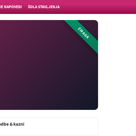
E NAPOVEDI
ŠOLA STAVLJENJA
ZMAGA
odbe & kazni