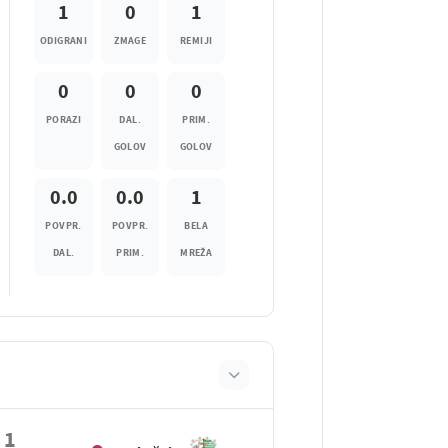
1
0
1
ODIGRANI
ZMAGE
REMIJI
0
0
0
PORAZI
DAL.
PRIM.
GOLOV
GOLOV
0.0
0.0
1
POVPR.
POVPR.
BELA
DAL.
PRIM.
MREŽA
1