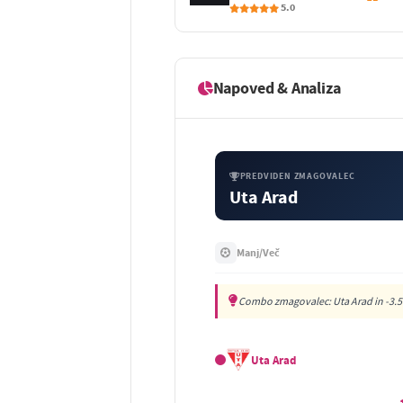
5.0
Napoved & Analiza
PREDVIDEN ZMAGOVALEC
Uta Arad
Manj/Več
Combo zmagovalec: Uta Arad in -3.5 
Uta Arad