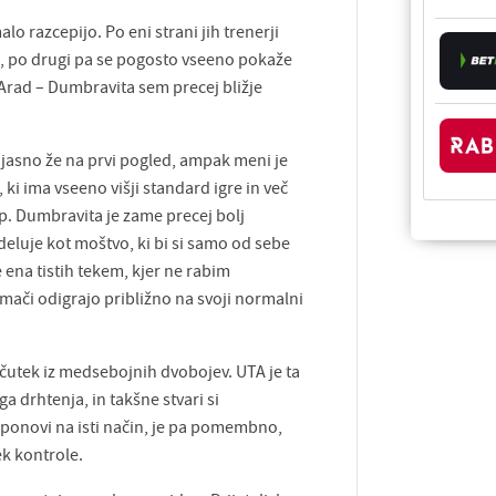
o razcepijo. Po eni strani jih trenerji
use, po drugi pa se pogosto vseeno pokaže
A Arad – Dumbravita sem precej bližje
 jasno že na prvi pogled, ampak meni je
ki ima vseeno višji standard igre in več
op. Dumbravita je zame precej bolj
eluje kot moštvo, ki bi si samo od sebe
je ena tistih tekem, kjer ne rabim
domači odigrajo približno na svoji normalni
čutek iz medsebojnih dvobojev. UTA je ta
a drhtenja, in takšne stvari si
ponovi na isti način, je pa pomembno,
ek kontrole.