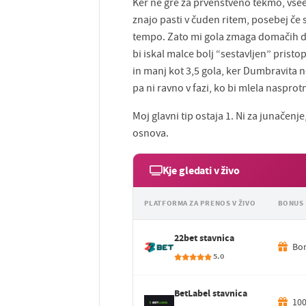
Ker ne gre za prvenstveno tekmo, vsee
znajo pasti v čuden ritem, posebej če 
tempo. Zato mi gola zmaga domačih del
bi iskal malce bolj “sestavljen” prist
in manj kot 3,5 gola, ker Dumbravita 
pa ni ravno v fazi, ko bi mlela nasprotni
Moj glavni tip ostaja 1. Ni za junačenj
osnova.
Kje gledati v živo
PLATFORMA ZA PRENOS V ŽIVO
BONUS
22bet stavnica
Bon
5.0
BetLabel stavnica
100