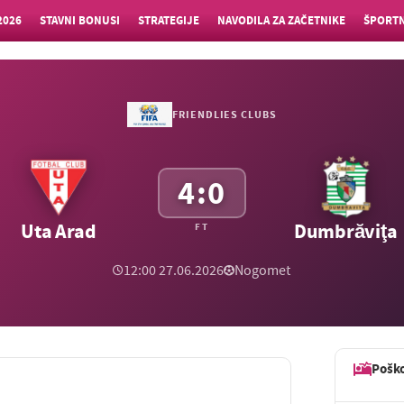
2026
STAVNI BONUSI
STRATEGIJE
NAVODILA ZA ZAČETNIKE
ŠPORTN
FRIENDLIES CLUBS
4:0
Uta Arad
Dumbrăviţa
FT
12:00 27.06.2026
Nogomet
Pošk