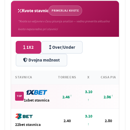
Kvote stavnic
PRIMERJAJ KVOTE
*Kvote so veljavne v času pisanja analize — vedno preverite aktualno
kvoto neposredno pri stavnici
1X2
Over/Under
Dvojna možnost
STAVNICA
TORREENS
X
CASA PIA
3.10
TOP
2.46
2.96
1xbet stavnica
3.10
2.40
2.80
22bet stavnica