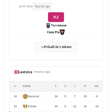
30.07.2023
Taça da Liga
0
2
:
Torreense
Casa Pia
Prikaži še 1 tekem
Lestvica
Primeira Liga
#
EKIPA
T
Z
I
P
GR
14
Nacional
34
9
7
18
-8
15
Estrela
34
6
12
16
-18