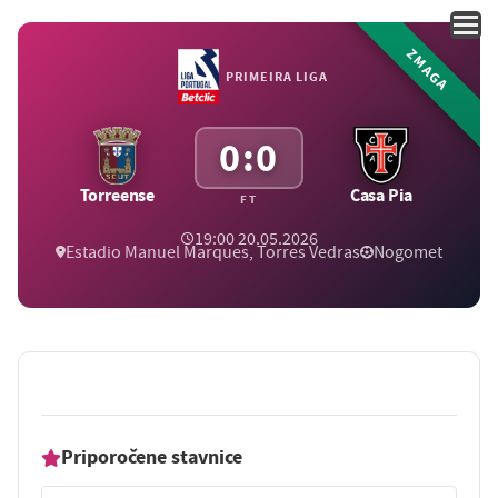
ZMAGA
PRIMEIRA LIGA
0:0
Torreense
Casa Pia
FT
19:00 20.05.2026
Estadio Manuel Marques, Torres Vedras
Nogomet
Priporočene stavnice