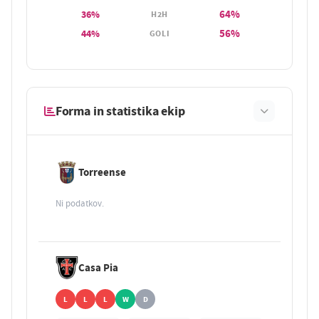
64%
36%
H2H
56%
44%
GOLI
Forma in statistika ekip
Torreense
Ni podatkov.
Casa Pia
L
L
L
W
D