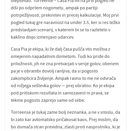
olepševati. Torreense – Casa Pia mi na prvi pogled ne
diši po odprtem nogometu, ampak po partiji
potrpežljivosti, prekinitev in precej kalkulacije. Moj prvi
pogled tukaj gre naravnost na under 3.5, ker si res težko
predstavljam scenarij, v katerem bi se to razletelo v
kakšno divjo izmenjavo udarcev.
Casa Pia je ekipa, ki že dalj časa pušča vtis moštva z
omejenim napadalnim dometom. Tudi ko pride do
priložnosti, jih ne zna pretvarjati v serije golov, obenem
pa je v obrambi dovolj ranljiva, da si pogosto
zakomplicira življenje. Ampak ravno to me ne odvrača
od nižjega seštevka golov — prej obratno. Ko je ekipa
pod pritiskom rezultata in samozavest ni prava, se
tekme pogosto zaprejo same od sebe.
Torreense je tukaj zame bolj neznanka, a ne v smislu, da
bi zato kar avtomatsko pričakoval kaos. Prej mislim, da
bo domača stran previdna, zlasti proti nasprotniku, ki je