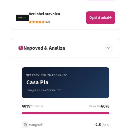
BetLabel stavnica
Oglej si tukaj
5.0
Napoved & Analiza
PREDVIDEN ZMAGOVALEC
Casa Pia
Zmaga ali neodločen izid
40%
60%
Torreense
Casa Pia
-2.5
Manj/Več
(/-1.5)