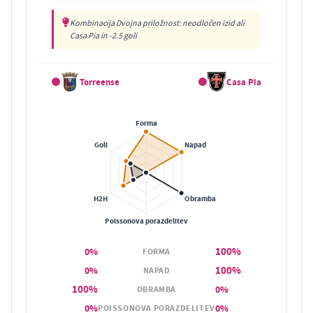
Kombinacija Dvojna priložnost: neodločen izid ali
Casa Pia in -2.5 goli
Torreense
Casa Pia
100%
0%
FORMA
100%
0%
NAPAD
100%
0%
OBRAMBA
0%
0%
POISSONOVA PORAZDELITEV