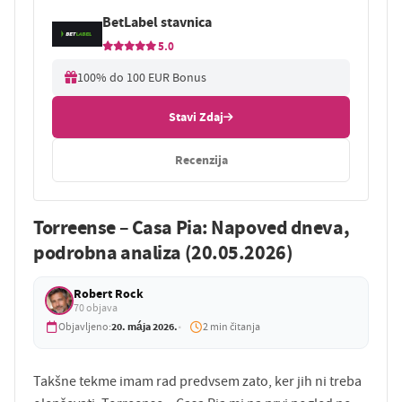
BetLabel stavnica
5.0
100% do 100 EUR Bonus
Stavi Zdaj
Recenzija
Torreense – Casa Pia: Napoved dneva,
podrobna analiza (20.05.2026)
Robert Rock
70 objava
20. mája 2026.
Objavljeno:
2 min čitanja
Takšne tekme imam rad predvsem zato, ker jih ni treba