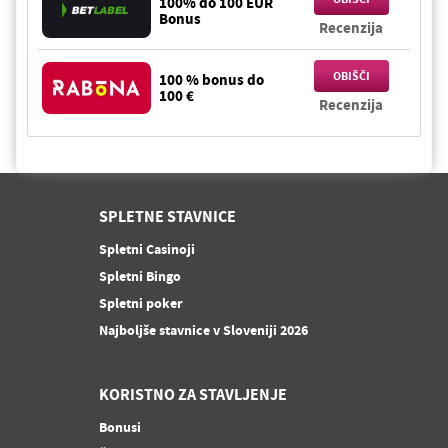
100% do 100 EUR
Bonus
Recenzija
OBIŠČI
100 % bonus do
100 €
Recenzija
SPLETNE STAVNICE
Spletni Casinoji
Spletni Bingo
Spletni poker
Najboljše stavnice v Sloveniji 2026
KORISTNO ZA STAVLJENJE
Bonusi