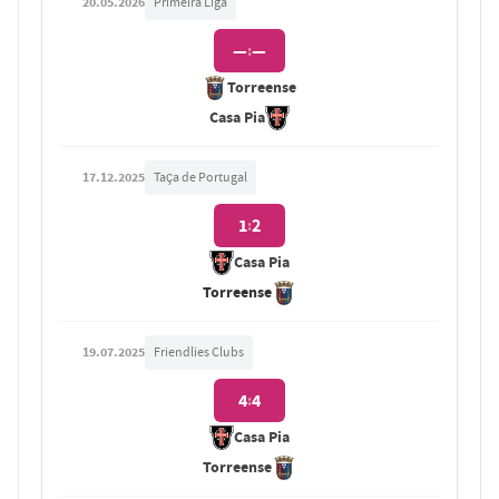
20.05.2026
Primeira Liga
—
—
:
Torreense
Casa Pia
17.12.2025
Taça de Portugal
1
2
:
Casa Pia
Torreense
19.07.2025
Friendlies Clubs
4
4
:
Casa Pia
Torreense