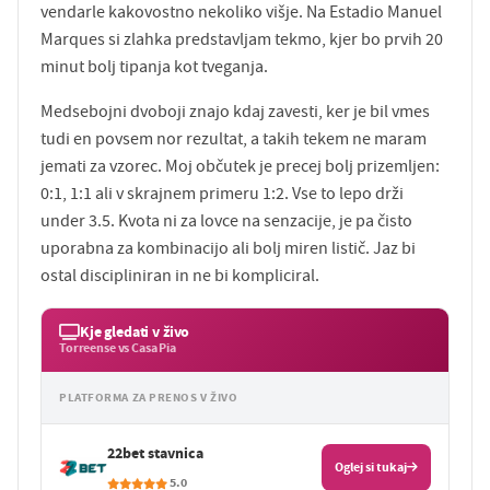
vendarle kakovostno nekoliko višje. Na Estadio Manuel
Marques si zlahka predstavljam tekmo, kjer bo prvih 20
minut bolj tipanja kot tveganja.
Medsebojni dvoboji znajo kdaj zavesti, ker je bil vmes
tudi en povsem nor rezultat, a takih tekem ne maram
jemati za vzorec. Moj občutek je precej bolj prizemljen:
0:1, 1:1 ali v skrajnem primeru 1:2. Vse to lepo drži
under 3.5. Kvota ni za lovce na senzacije, je pa čisto
uporabna za kombinacijo ali bolj miren listič. Jaz bi
ostal discipliniran in ne bi kompliciral.
Kje gledati v živo
Torreense vs Casa Pia
PLATFORMA ZA PRENOS V ŽIVO
22bet stavnica
Oglej si tukaj
5.0