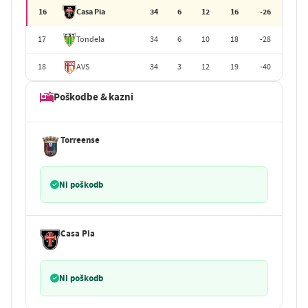
16
Casa Pia
34
6
12
16
-26
17
Tondela
34
6
10
18
-28
18
AVS
34
3
12
19
-40
Poškodbe & kazni
Torreense
Ni poškodb
Casa Pia
Ni poškodb