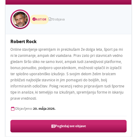
AUTOR
70 objava
Robert Rock
Online stavljenje spremljam in preizkušam že dolga leta, šport pa mi
ni le zanimanje, ampak del vsakdana. Prav zato pri stavnicah vedno
gledam širšo sliko ne samo kvot, ampak tudi zanesljivost platforme,
bonus ponudbo, podporo uporabnikom, možnosti vplačil in izplačil
ter splošno uporabniško izkušnjo. S svojim delom želim bralcem
približati najboljše stavnice in jim pomagati do boljših, bolj
informiranih odločitev. Poleg recenzij redno pripravljam tudi športne
tipe in analize, ki temeljijo na izkušnjah, spremljanju forme in iskanju
prave vrednosti.
20. mája 2026.
Objavljeno:
Pogledaj sve objave