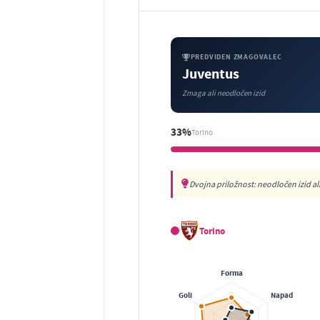
PREDVIDEN ZMAGOVALEC
Juventus
Zmaga ali neodločen izid
33%
Torino
Dvojna priložnost: neodločen izid al
Torino