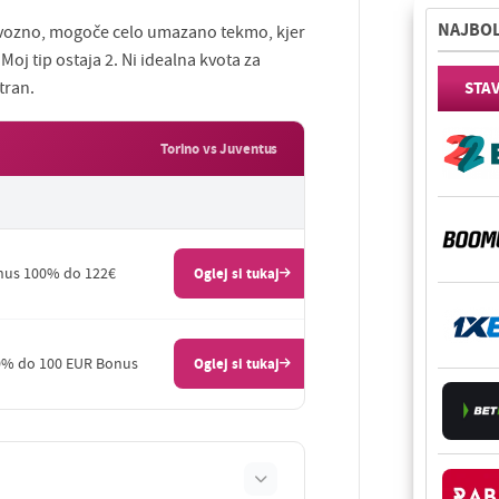
NAJBOL
ervozno, mogoče celo umazano tekmo, kjer
Moj tip ostaja 2. Ni idealna kvota za
tran.
STA
Torino vs Juventus
us 100% do 122€
Oglej si tukaj
% do 100 EUR Bonus
Oglej si tukaj