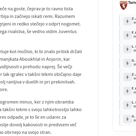
Tori
če na goste, čeprav je to ravno tista
erbija in začnejo iskati remi. Razumem
Z.
M
gnjeni in redko stečejo v odprt nogomet.
a rivalstva, še vedno vidim Juventus
F.
M
L.
je kot moštvo, ki bi znalo pritisk držati
M
 manjkata Aboukhlal in Anjorin, kar
G.
M
dljivosti v prehodu naprej. Še večji
 tak igralec v takšni tekmi običajno daje
Z.
M
olj ranljiva v duelih in pri prekinitvah.
F.
ire.
M
je ogromen minus, ker z njim obramba
L.
M
 na takšni tekmi s svojo lahkotnostjo lahko
G.
 res odpade, je to še en udarec za
M
ostje dovolj kakovosti in predvsem več
o obrnejo na svojo stran.