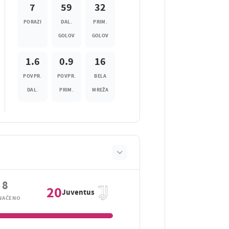
7
59
32
PORAZI
DAL.
PRIM.
GOLOV
GOLOV
1.6
0.9
16
POVPR.
POVPR.
BELA
DAL.
PRIM.
MREŽA
8
20
Juventus
NAČENO