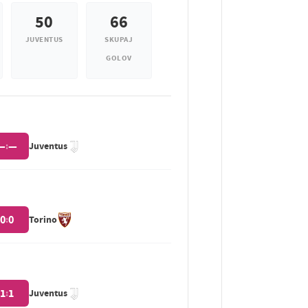
50
66
JUVENTUS
SKUPAJ
GOLOV
—
—
:
Juventus
0
0
:
Torino
1
1
:
Juventus