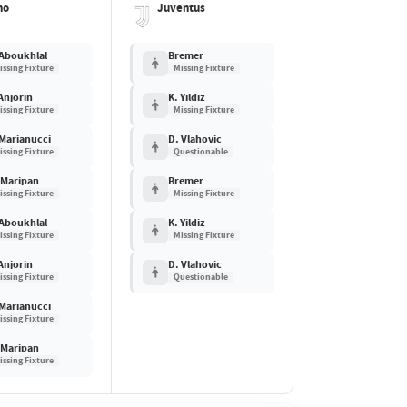
no
Juventus
 Aboukhlal
Bremer
issing Fixture
Missing Fixture
 Anjorin
K. Yildiz
issing Fixture
Missing Fixture
 Marianucci
D. Vlahovic
issing Fixture
Questionable
 Maripan
Bremer
issing Fixture
Missing Fixture
 Aboukhlal
K. Yildiz
issing Fixture
Missing Fixture
 Anjorin
D. Vlahovic
issing Fixture
Questionable
 Marianucci
issing Fixture
 Maripan
issing Fixture