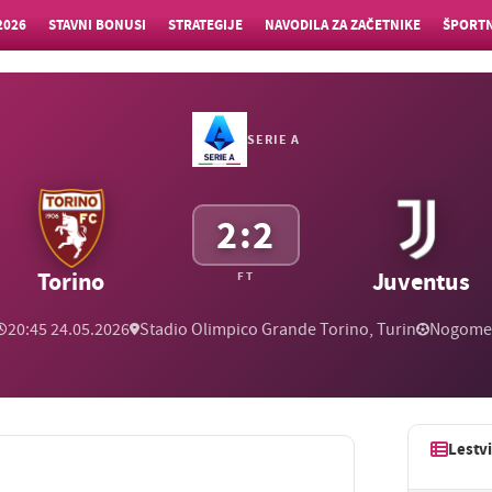
2026
STAVNI BONUSI
STRATEGIJE
NAVODILA ZA ZAČETNIKE
ŠPORTN
SERIE A
2:2
Torino
Juventus
FT
20:45 24.05.2026
Stadio Olimpico Grande Torino, Turin
Nogome
Lestv