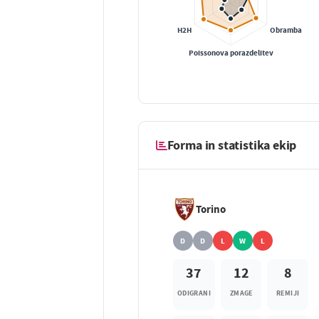
Forma in statistika ekip
Torino
D
D
L
W
L
37
12
8
ODIGRANI
ZMAGE
REMIJI