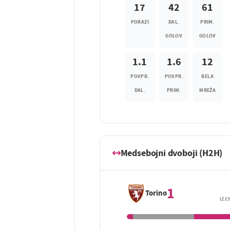
17
42
61
PORAZI
DAL.
PRIM.
GOLOV
GOLOV
1.1
1.6
12
POVPR.
POVPR.
BELA
DAL.
PRIM.
MREŽA
Medsebojni dvoboji (H2H)
1
Torino
IZE