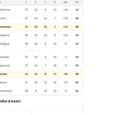
A
T
Z
I
P
GR
TO
S Roma
37
22
4
11
+26
70
Como
37
19
11
7
+33
68
uventus
37
19
11
7
+27
68
talanta
38
15
14
9
+15
59
ologna
38
16
8
14
+3
56
• • •
dinese
37
14
8
15
-2
50
assuolo
37
14
7
16
-3
49
orino
37
12
8
17
-19
44
arma
37
10
12
15
-19
42
iorentina
38
9
15
14
-9
42
odbe & kazni