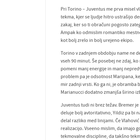
Pri Torino – Juventus me prva misel vle
tekma, kjer se ljudje hitro ustrašijo d
zakaj, ker so ti obračuni pogosto zate
Ampak ko odmislim romantiko mestneg
kot bolj zrelo in bolj urejeno ekipo.
Torino v zadnjem obdobju name ne delu
vseh 90 minut. Še posebej ne zdaj, ko
pomeni manj energije in manj nepredvi
problem pa je odsotnost Maripana, ker
mir zadnji vrsti. Ko ga ni, je obramba b
Marianucci dodatno zmanjša širino izb
Juventus tudi ni brez težav. Bremer 
deluje bolj avtoritativno, Yildiz pa bi
delal razliko med linijami. Če Vlahović
realizacijo. Vseeno mislim, da imajo g
tekmovalne discipline, da takšno tekm