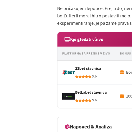
Ne pričakujem lepotice. Prej trdo, n
bo Zufferli moral hitro postaviti mejo. 
eksperimentiranje, je pa zame prava s
Kje gledati v živo
PLATFORMA ZA PRENOS V ŽIVO
BONUS
22bet stavnica
Bon
5.0
BetLabel stavnica
100
5.0
Napoved & Analiza