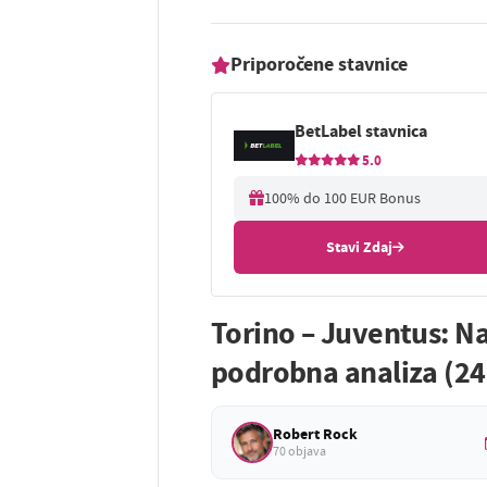
Priporočene stavnice
BetLabel stavnica
5.0
100% do 100 EUR Bonus
Stavi Zdaj
Torino – Juventus: N
podrobna analiza (24
Robert Rock
70 objava