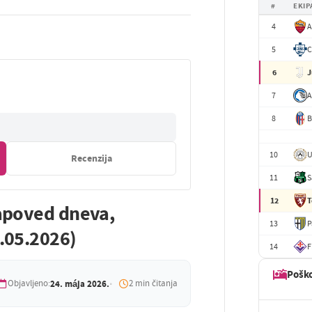
#
EKIP
4
A
5
6
J
7
A
8
B
10
U
Recenzija
11
S
12
T
apoved dneva,
13
P
.05.2026)
14
F
Pošk
Objavljeno:
24. mája 2026.
2 min čitanja