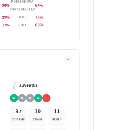
POISSONOVA
64%
36%
PORAZDELITEV
75%
25%
H2H
83%
17%
GOLI
Juventus
W
D
D
W
L
37
19
11
ODIGRANI
ZMAGE
REMIJI