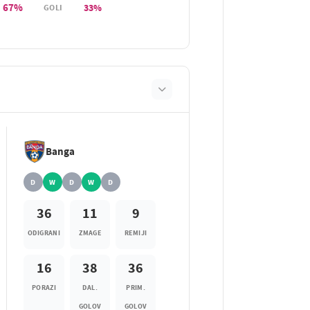
67%
33%
GOLI
Banga
D
W
D
W
D
36
11
9
ODIGRANI
ZMAGE
REMIJI
16
38
36
PORAZI
DAL.
PRIM.
GOLOV
GOLOV