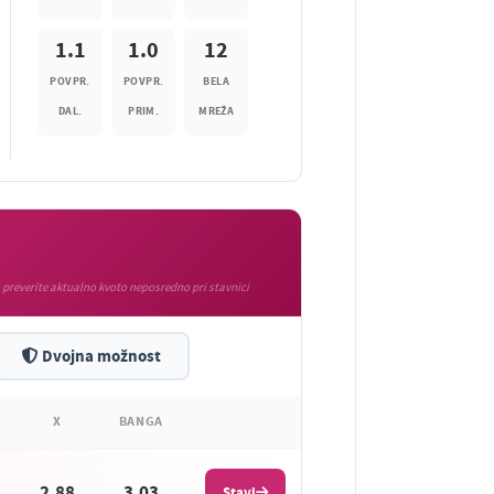
1.1
1.0
12
POVPR.
POVPR.
BELA
DAL.
PRIM.
MREŽA
 preverite aktualno kvoto neposredno pri stavnici
Dvojna možnost
X
BANGA
2.88
3.03
Stavi