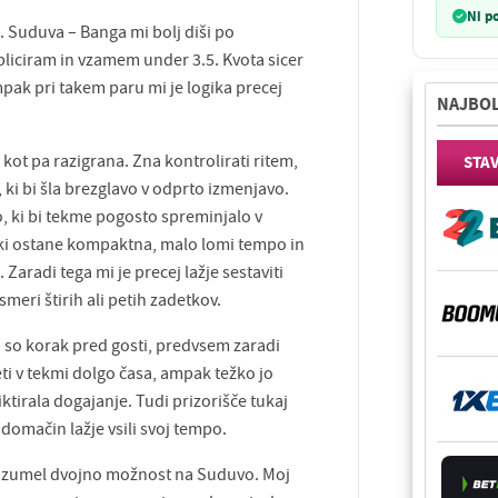
Ni p
vo. Suduva – Banga mi bolj diši po
liciram in vzamem under 3.5. Kvota sicer
pak pri takem paru mi je logika precej
NAJBOL
kot pa razigrana. Zna kontrolirati ritem,
STA
, ki bi šla brezglavo v odprto izmenjavo.
 ki bi tekme pogosto spreminjalo v
, ki ostane kompaktna, malo lomi tempo in
 Zaradi tega mi je precej lažje sestaviti
 smeri štirih ali petih zadetkov.
so korak pred gosti, predvsem zaradi
seti v tekmi dolgo časa, ampak težko jo
tirala dogajanje. Tudi prizorišče tukaj
 domačin lažje vsili svoj tempo.
i razumel dvojno možnost na Suduvo. Moj