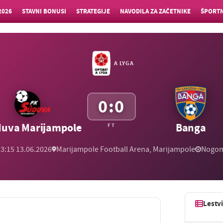
2026
STAVNI BONUSI
STRATEGIJE
NAVODILA ZA ZAČETNIKE
ŠPORTN
A LYGA
0:0
uva Marijampole
Banga
FT
13:15 13.06.2026
Marijampole Football Arena, Marijampole
Nogo
Lestv