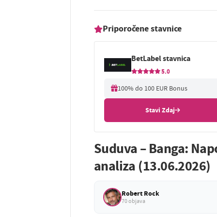
Priporočene stavnice
BetLabel stavnica
5.0
100% do 100 EUR Bonus
Stavi Zdaj
Suduva – Banga: Nap
analiza (13.06.2026)
Robert Rock
70 objava