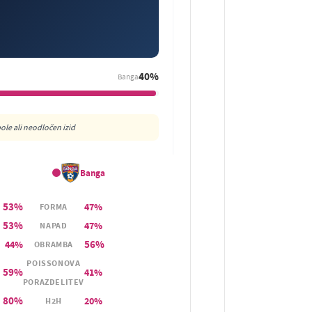
40%
Banga
le ali neodločen izid
Banga
53%
47%
FORMA
53%
47%
NAPAD
56%
44%
OBRAMBA
POISSONOVA
59%
41%
PORAZDELITEV
80%
20%
H2H