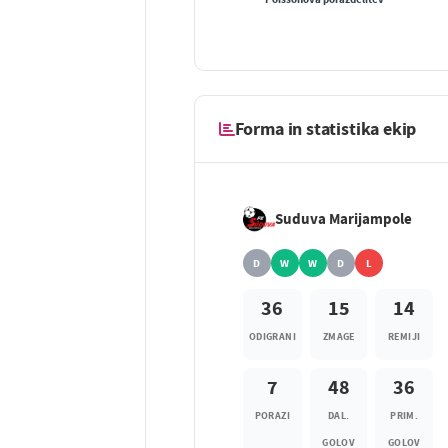
Forma in statistika ekip
Suduva Marijampole
D
W
W
D
L
36
15
14
ODIGRANI
ZMAGE
REMIJI
7
48
36
PORAZI
DAL.
PRIM.
GOLOV
GOLOV