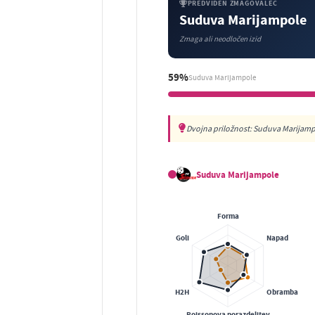
PREDVIDEN ZMAGOVALEC
Suduva Marijampole
Zmaga ali neodločen izid
59%
Suduva Marijampole
Dvojna priložnost: Suduva Marijampo
Suduva Marijampole