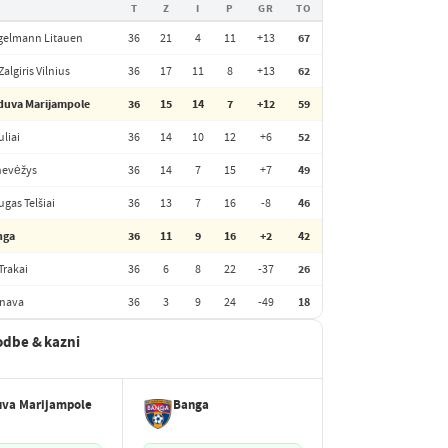
T
Z
I
P
GR
TO
gelmann Litauen
36
21
4
11
+13
67
Zalgiris Vilnius
36
17
11
8
+13
62
duva Marijampole
36
15
14
7
+12
59
uliai
36
14
10
12
+6
52
nevėžys
36
14
7
15
+7
49
ugas Telšiai
36
13
7
16
-8
46
nga
36
11
9
16
+2
42
Trakai
36
6
8
22
-37
26
inava
36
3
9
24
-49
18
odbe & kazni
uva Marijampole
Banga