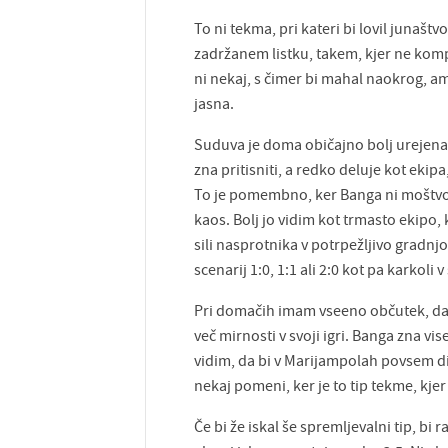
To ni tekma, pri kateri bi lovil junašt
zadržanem listku, takem, kjer ne komp
ni nekaj, s čimer bi mahal naokrog, am
jasna.
Suduva je doma običajno bolj urejena 
zna pritisniti, a redko deluje kot ekipa
To je pomembno, ker Banga ni moštvo,
kaos. Bolj jo vidim kot trmasto ekipo
sili nasprotnika v potrpežljivo gradnjo.
scenarij 1:0, 1:1 ali 2:0 kot pa karkoli v
Pri domačih imam vseeno občutek, da 
več mirnosti v svoji igri. Banga zna vi
vidim, da bi v Marijampolah povsem dik
nekaj pomeni, ker je to tip tekme, kjer
Če bi že iskal še spremljevalni tip, b