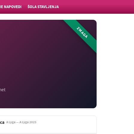
E NAPOVEDI
ŠOLA STAVLJENJA
ZMAGA
met
ica
A Lyga — A Lyga 2025