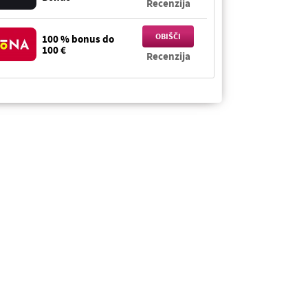
Recenzija
OBIŠČI
100 % bonus do
100 €
Recenzija