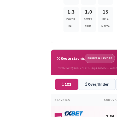
1.3
1.0
15
POVPR.
POVPR.
BELA
DAL.
PRIM.
MREŽA
Kvote stavnic
PRIMERJAJ KVOTE
*Kvote so veljavne v času pisanja analize — vedno
1X2
Over/Under
STAVNICA
SUDUVA
2.36
TOP