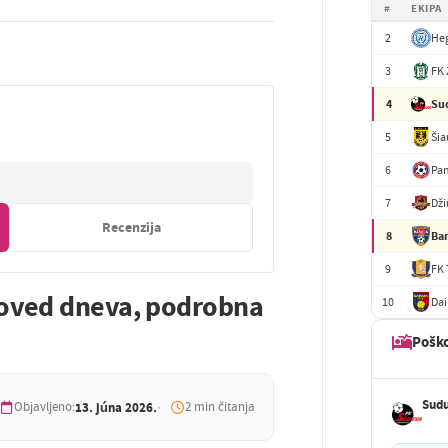
#
EKIPA
2
He
3
FK 
4
Su
5
Šia
6
Pa
7
Dži
Recenzija
8
Ba
9
FK 
oved dneva, podrobna
10
Da
Pošk
Sud
Objavljeno:
13. júna 2026.
2 min čitanja