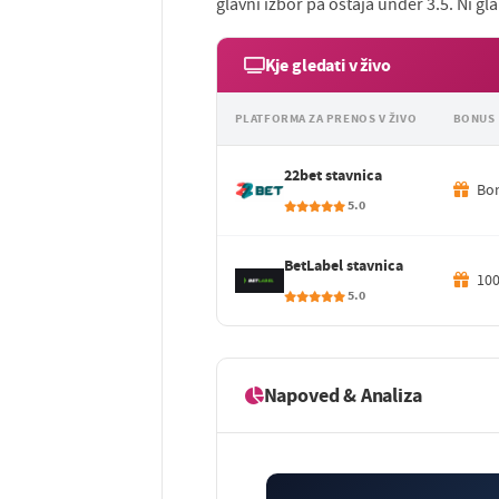
glavni izbor pa ostaja under 3.5. Ni g
Kje gledati v živo
PLATFORMA ZA PRENOS V ŽIVO
BONUS
22bet stavnica
Bon
5.0
BetLabel stavnica
100
5.0
Napoved & Analiza