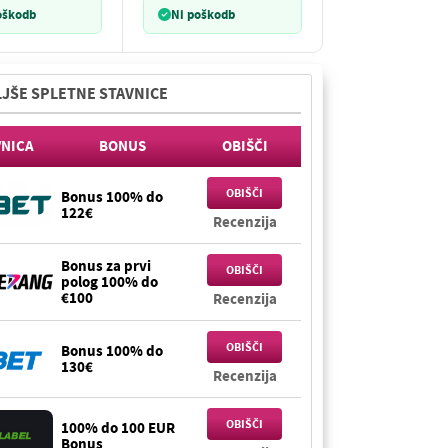
oškodb
Ni poškodb
JŠE SPLETNE STAVNICE
VNICA
BONUS
OBIŠČI
OBIŠČI
Bonus 100% do
122€
Recenzija
Bonus za prvi
OBIŠČI
polog 100% do
€100
Recenzija
OBIŠČI
Bonus 100% do
130€
Recenzija
OBIŠČI
100% do 100 EUR
Bonus