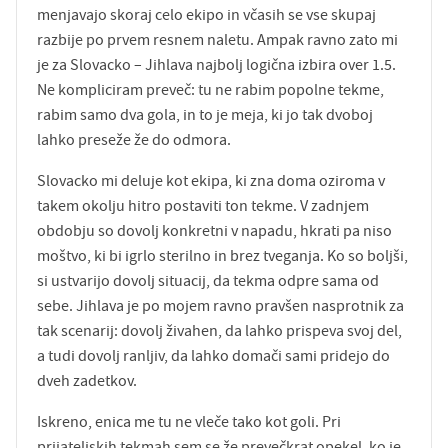
menjavajo skoraj celo ekipo in včasih se vse skupaj
razbije po prvem resnem naletu. Ampak ravno zato mi
je za Slovacko – Jihlava najbolj logična izbira over 1.5.
Ne kompliciram preveč: tu ne rabim popolne tekme,
rabim samo dva gola, in to je meja, ki jo tak dvoboj
lahko preseže že do odmora.
Slovacko mi deluje kot ekipa, ki zna doma oziroma v
takem okolju hitro postaviti ton tekme. V zadnjem
obdobju so dovolj konkretni v napadu, hkrati pa niso
moštvo, ki bi igrlo sterilno in brez tveganja. Ko so boljši,
si ustvarijo dovolj situacij, da tekma odpre sama od
sebe. Jihlava je po mojem ravno pravšen nasprotnik za
tak scenarij: dovolj živahen, da lahko prispeva svoj del,
a tudi dovolj ranljiv, da lahko domači sami pridejo do
dveh zadetkov.
Iskreno, enica me tu ne vleče tako kot goli. Pri
prijateljskih tekmah sem se že prevečkrat opekel, ko je