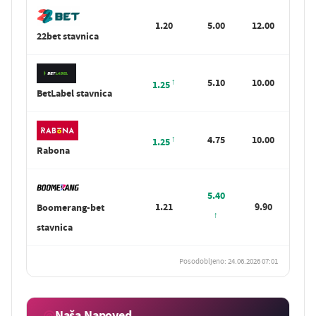
1.20
5.00
12.00
22bet stavnica
5.10
10.00
1.25
BetLabel stavnica
4.75
10.00
1.25
Rabona
5.40
1.21
9.90
Boomerang-bet
stavnica
Posodobljeno: 24.06.2026 07:01
Naša Napoved