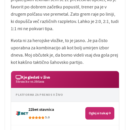
favorit po dobrem začetku popustil, trener pa je v
drugem polčasu vse premetal. Zato grem raje po liniji,
ki dopušča več različnih razpletov. Lahko je 2:0, 2:1, tudi
1:1 mi ne pokvari tipa.
Kvota ni za herojske vložke, to je jasno. Je pa čisto
uporabna za kombinacijo ali kot bolj umirjen izbor
dneva. Moj občutek je, da bomo videli vsaj dva gola prej
kot kakšno taktično šahovsko partijo.
Kje gledati v živo
Slovacko vs Jihlava
PLATFORMA ZA PRENOS V ŽIVO
22bet stavnica
Oglej si tukaj
5.0