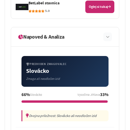
BetLabel stavnica
Oglej si tukaj
5.0
Napoved & Analiza
PREDVIDEN ZMAGOVALEC
Slovácko
Zmaga ali neodločen izid
66%
33%
Slovácko
Vysočina Jihlava
Dvojna priložnost: Slovácko ali neodločen izid