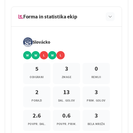
Forma in statistika ekip
Slovácko
W
W
L
W
L
5
3
0
ODIGRANI
ZMAGE
REMIJI
2
13
3
PORAZI
DAL. GOLOV
PRIM. GOLOV
2.6
0.6
3
POVPR. DAL.
POVPR. PRIM.
BELA MREŽA