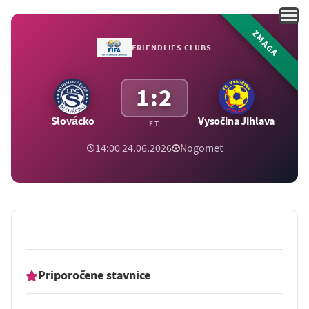
ZMAGA
FRIENDLIES CLUBS
1:2
Slovácko
Vysočina Jihlava
FT
14:00 24.06.2026
Nogomet
Priporočene stavnice