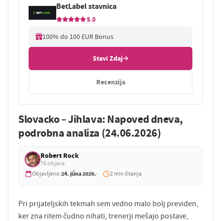
BetLabel stavnica
5.0
100% do 100 EUR Bonus
Stavi Zdaj
Recenzija
Slovacko – Jihlava: Napoved dneva,
podrobna analiza (24.06.2026)
Robert Rock
70 objava
24. júna 2026.
Objavljeno:
2 min čitanja
Pri prijateljskih tekmah sem vedno malo bolj previden,
ker zna ritem čudno nihati, trenerji mešajo postave,