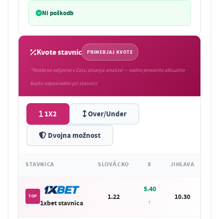
Ni poškodb
Kvote stavnic
PRIMERJAJ KVOTE
*Kvote so veljavne v času pisanja analize — vedno preverite aktualno
kvoto neposredno pri stavnici
1X2
Over/Under
Dvojna možnost
STAVNICA
SLOVÁCKO
X
JIHLAVA
5.40
1.22
10.30
TOP
1xbet stavnica