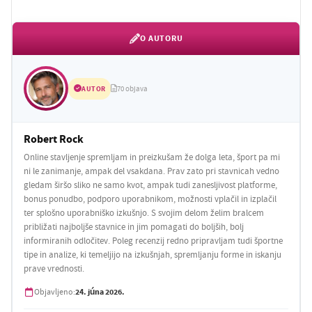
O AUTORU
AUTOR
70 objava
Robert Rock
Online stavljenje spremljam in preizkušam že dolga leta, šport pa mi
ni le zanimanje, ampak del vsakdana. Prav zato pri stavnicah vedno
gledam širšo sliko ne samo kvot, ampak tudi zanesljivost platforme,
bonus ponudbo, podporo uporabnikom, možnosti vplačil in izplačil
ter splošno uporabniško izkušnjo. S svojim delom želim bralcem
približati najboljše stavnice in jim pomagati do boljših, bolj
informiranih odločitev. Poleg recenzij redno pripravljam tudi športne
tipe in analize, ki temeljijo na izkušnjah, spremljanju forme in iskanju
prave vrednosti.
24. júna 2026.
Objavljeno: