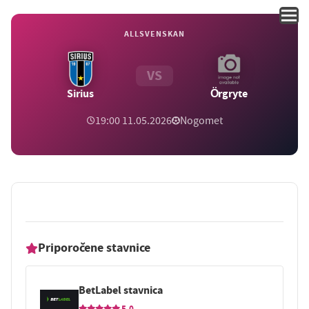
ALLSVENSKAN
VS
Sirius
Örgryte
19:00 11.05.2026
Nogomet
Priporočene stavnice
BetLabel stavnica
5.0