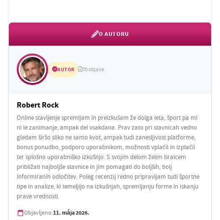
O AUTORU
AUTOR
70 objava
Robert Rock
Online stavljenje spremljam in preizkušam že dolga leta, šport pa mi
ni le zanimanje, ampak del vsakdana. Prav zato pri stavnicah vedno
gledam širšo sliko ne samo kvot, ampak tudi zanesljivost platforme,
bonus ponudbo, podporo uporabnikom, možnosti vplačil in izplačil
ter splošno uporabniško izkušnjo. S svojim delom želim bralcem
približati najboljše stavnice in jim pomagati do boljših, bolj
informiranih odločitev. Poleg recenzij redno pripravljam tudi športne
tipe in analize, ki temeljijo na izkušnjah, spremljanju forme in iskanju
prave vrednosti.
11. mája 2026.
Objavljeno: