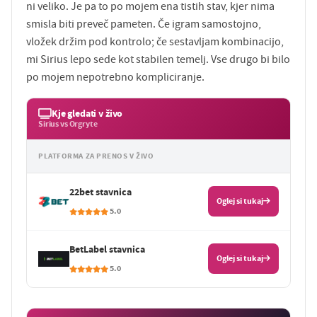
ni veliko. Je pa to po mojem ena tistih stav, kjer nima
smisla biti preveč pameten. Če igram samostojno,
vložek držim pod kontrolo; če sestavljam kombinacijo,
mi Sirius lepo sede kot stabilen temelj. Vse drugo bi bilo
po mojem nepotrebno kompliciranje.
Kje gledati v živo
Sirius vs Orgryte
PLATFORMA ZA PRENOS V ŽIVO
22bet stavnica
Oglej si tukaj
5.0
BetLabel stavnica
Oglej si tukaj
5.0