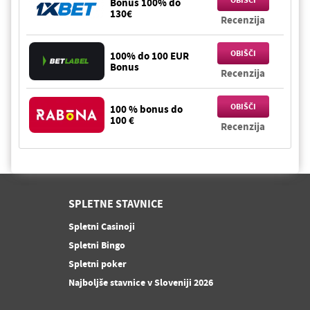
OBIŠČI
Bonus 100% do
130€
Recenzija
OBIŠČI
100% do 100 EUR
Bonus
Recenzija
OBIŠČI
100 % bonus do
100 €
Recenzija
SPLETNE STAVNICE
Spletni Casinoji
Spletni Bingo
Spletni poker
Najboljše stavnice v Sloveniji 2026