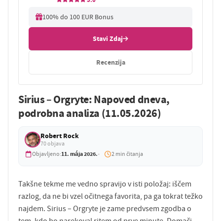
100% do 100 EUR Bonus
Stavi Zdaj
Recenzija
Sirius – Orgryte: Napoved dneva,
podrobna analiza (11.05.2026)
Robert Rock
70 objava
11. mája 2026.
Objavljeno:
2 min čitanja
Takšne tekme me vedno spravijo v isti položaj: iščem
razlog, da ne bi vzel očitnega favorita, pa ga tokrat težko
najdem. Sirius – Orgryte je zame predvsem zgodba o