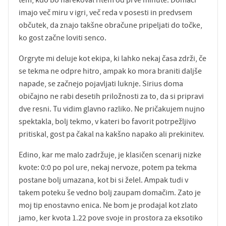
tem, kdo bo narekoval ritem od prve minute. Domači
imajo več miru v igri, več reda v posesti in predvsem
občutek, da znajo takšne obračune pripeljati do točke,
ko gost začne loviti senco.
Orgryte mi deluje kot ekipa, ki lahko nekaj časa zdrži, če
se tekma ne odpre hitro, ampak ko mora braniti daljše
napade, se začnejo pojavljati luknje. Sirius doma
običajno ne rabi desetih priložnosti za to, da si pripravi
dve resni. Tu vidim glavno razliko. Ne pričakujem nujno
spektakla, bolj tekmo, v kateri bo favorit potrpežljivo
pritiskal, gost pa čakal na kakšno napako ali prekinitev.
Edino, kar me malo zadržuje, je klasičen scenarij nizke
kvote: 0:0 po pol ure, nekaj nervoze, potem pa tekma
postane bolj umazana, kot bi si želel. Ampak tudi v
takem poteku še vedno bolj zaupam domačim. Zato je
moj tip enostavno enica. Ne bom je prodajal kot zlato
jamo, ker kvota 1.22 pove svoje in prostora za eksotiko