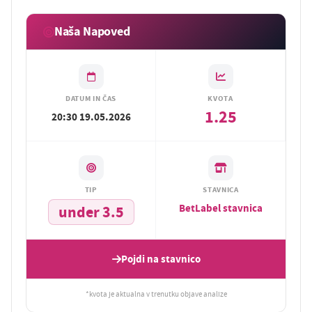
Naša Napoved
DATUM IN ČAS
KVOTA
1.25
20:30 19.05.2026
TIP
STAVNICA
BetLabel stavnica
under 3.5
Pojdi na stavnico
*kvota je aktualna v trenutku objave analize