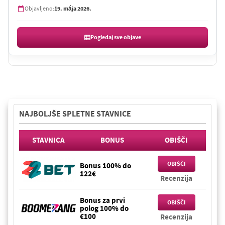
19. mája 2026.
Objavljeno:
Pogledaj sve objave
NAJBOLJŠE SPLETNE STAVNICE
STAVNICA
BONUS
OBIŠČI
OBIŠČI
Bonus 100% do
122€
Recenzija
Bonus za prvi
OBIŠČI
polog 100% do
€100
Recenzija