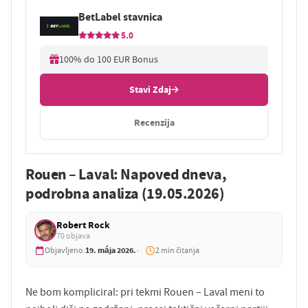
BetLabel stavnica
5.0
100% do 100 EUR Bonus
Stavi Zdaj
Recenzija
Rouen – Laval: Napoved dneva,
podrobna analiza (19.05.2026)
Robert Rock
70 objava
19. mája 2026.
Objavljeno:
2 min čitanja
Ne bom kompliciral: pri tekmi Rouen – Laval meni to