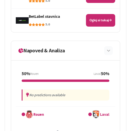
5.0
BetLabel stavnica
Oglej si tukaj
5.0
Napoved & Analiza
50%
50%
Rouen
Laval
No predictions available
Rouen
Laval