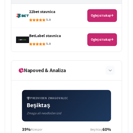
22bet stavnica
Oglej si tukaj
5.0
BetLabel stavnica
Oglej si tukaj
5.0
Napoved & Analiza
PREDVIDEN ZMAGOVALEC
Beşiktaş
Zmaga ali neodločen izid
39%
60%
Rizespor
Beşiktaş