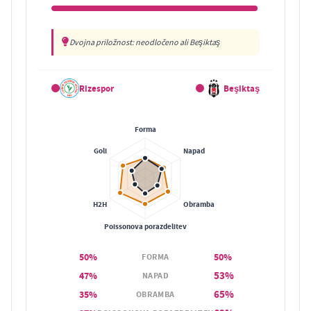
Dvojna priložnost: neodločeno ali Beşiktaş
Rizespor
Beşiktaş
50%
50%
FORMA
53%
47%
NAPAD
65%
35%
OBRAMBA