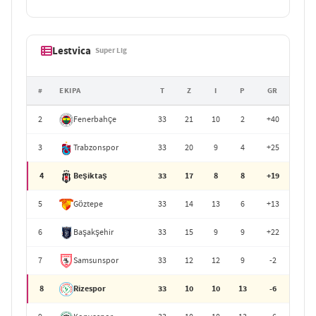
Lestvica
Super Lig
#
EKIPA
T
Z
I
P
GR
2
Fenerbahçe
33
21
10
2
+40
3
Trabzonspor
33
20
9
4
+25
4
Beşiktaş
33
17
8
8
+19
5
Göztepe
33
14
13
6
+13
6
Başakşehir
33
15
9
9
+22
7
Samsunspor
33
12
12
9
-2
8
Rizespor
33
10
10
13
-6