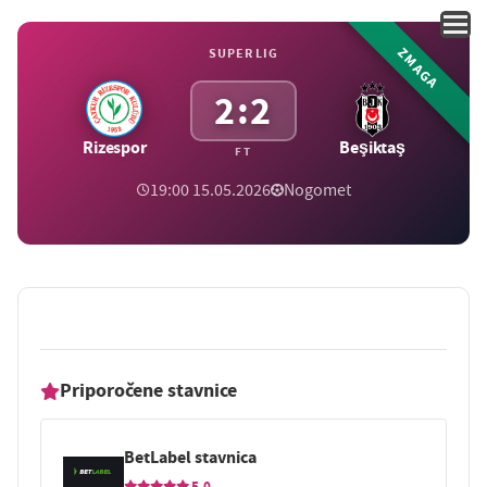
ZMAGA
SUPER LIG
2:2
Rizespor
Beşiktaş
FT
19:00 15.05.2026
Nogomet
Priporočene stavnice
BetLabel stavnica
5.0