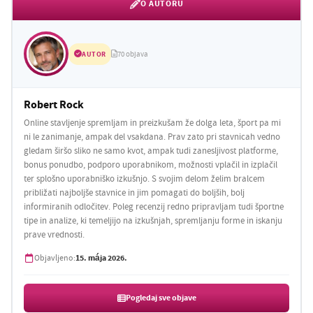
O AUTORU
AUTOR
70 objava
Robert Rock
Online stavljenje spremljam in preizkušam že dolga leta, šport pa mi
ni le zanimanje, ampak del vsakdana. Prav zato pri stavnicah vedno
gledam širšo sliko ne samo kvot, ampak tudi zanesljivost platforme,
bonus ponudbo, podporo uporabnikom, možnosti vplačil in izplačil
ter splošno uporabniško izkušnjo. S svojim delom želim bralcem
približati najboljše stavnice in jim pomagati do boljših, bolj
informiranih odločitev. Poleg recenzij redno pripravljam tudi športne
tipe in analize, ki temeljijo na izkušnjah, spremljanju forme in iskanju
prave vrednosti.
15. mája 2026.
Objavljeno:
Pogledaj sve objave