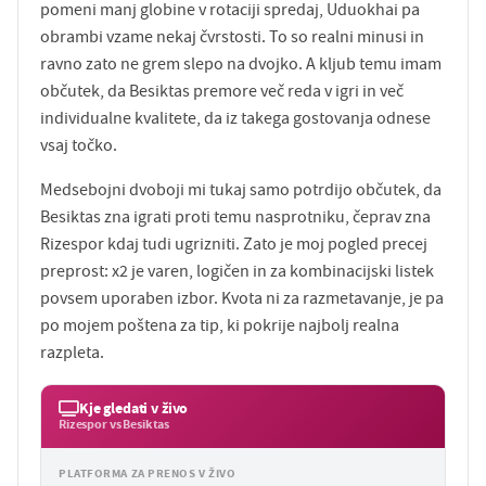
pomeni manj globine v rotaciji spredaj, Uduokhai pa
obrambi vzame nekaj čvrstosti. To so realni minusi in
ravno zato ne grem slepo na dvojko. A kljub temu imam
občutek, da Besiktas premore več reda v igri in več
individualne kvalitete, da iz takega gostovanja odnese
vsaj točko.
Medsebojni dvoboji mi tukaj samo potrdijo občutek, da
Besiktas zna igrati proti temu nasprotniku, čeprav zna
Rizespor kdaj tudi ugrizniti. Zato je moj pogled precej
preprost: x2 je varen, logičen in za kombinacijski listek
povsem uporaben izbor. Kvota ni za razmetavanje, je pa
po mojem poštena za tip, ki pokrije najbolj realna
razpleta.
Kje gledati v živo
Rizespor vs Besiktas
PLATFORMA ZA PRENOS V ŽIVO