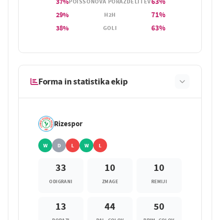
63%
37%
POISSONOVA PORAZDELITEV
71%
29%
H2H
63%
38%
GOLI
Forma in statistika ekip
Rizespor
W
D
L
W
L
33
10
10
ODIGRANI
ZMAGE
REMIJI
13
44
50