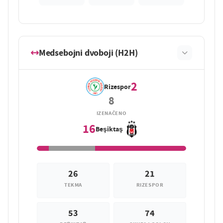
Medsebojni dvoboji (H2H)
2
Rizespor
8
IZENAČENO
16
Beşiktaş
26
21
TEKMA
RIZESPOR
53
74