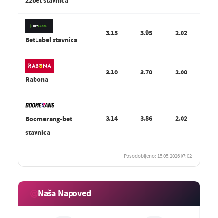
22bet stavnica
3.15
3.95
2.02
BetLabel stavnica
3.10
3.70
2.00
Rabona
3.14
3.86
2.02
Boomerang-bet
stavnica
Posodobljeno: 15.05.2026 07:02
Naša Napoved