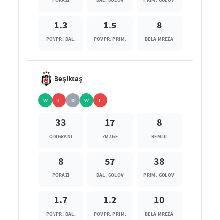
PORAZI
DAL. GOLOV
PRIM. GOLOV
1.3
1.5
8
POVPR. DAL.
POVPR. PRIM.
BELA MREŽA
Beşiktaş
W
L
D
W
L
33
17
8
ODIGRANI
ZMAGE
REMIJI
8
57
38
PORAZI
DAL. GOLOV
PRIM. GOLOV
1.7
1.2
10
POVPR. DAL.
POVPR. PRIM.
BELA MREŽA