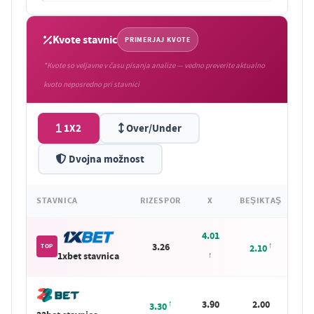
Kvote stavnic
PRIMERJAJ KVOTE
*Kvote so veljavne v času pisanja analize — vedno preverite aktualno
kvoto neposredno pri stavnici
1X2
Over/Under
Dvojna možnost
STAVNICA
RIZESPOR
X
BEŞIKTAŞ
4.01
3.26
TOP
2.10
1xbet stavnica
3.90
2.00
3.30