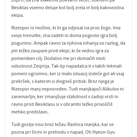
zoprn, da zna vsakemu pokvariti večer, obenem pa
Besiktas vseeno deluje kot bolj zrela in bolj kakovostna
ekipa.
Rizespor ni moštvo, ki bi ga odpisal na prvo žogo. Ima
svoje trenutke, zna zadeti in doma pogosto igra bolj
pogumno. Ampak ravno ta njihova nihanja so razlog, da
jim težko zaupam proti ekipi, ki še vedno igra za
pomemben cilj. Dodatno me pri domačih moti
odsotnost Zeqirija. Tak tip napadalca ti v takih tekmah
pomeni ogromno, ker iz malo situacij izvleče gol ali vsaj
prekršek, s katerim si dvigneš pritisk. Brez njega je
Rizespor manj neposreden. Tudi manjkajoči Alikulov ni
zanemarljiv, ker zmanjšuje stabilnost v zadnji vrsti in
ravno proti Besiktasu si v obrambi težko privoščiš
mehko predstavo.
Tudi gostje niso brez težav. Rashica manjka, kar se
pozna pri širini in prehodu v napad, Oh Hyeon-Gyu