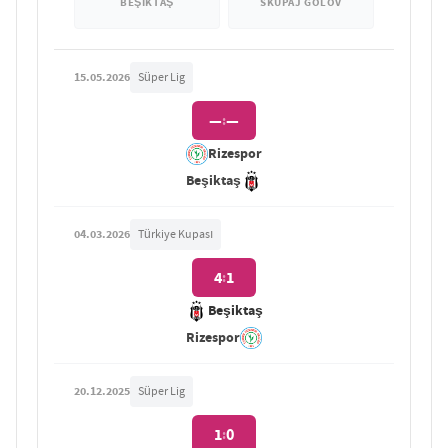
BEŞIKTAŞ
SKUPAJ GOLOV
15.05.2026
Süper Lig
—
—
:
Rizespor
Beşiktaş
04.03.2026
Türkiye Kupası
4
1
:
Beşiktaş
Rizespor
20.12.2025
Süper Lig
1
0
: