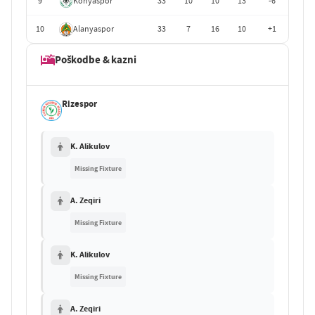
9
Konyaspor
33
10
10
13
-6
10
Alanyaspor
33
7
16
10
+1
Poškodbe & kazni
Rizespor
K. Alikulov
Missing Fixture
A. Zeqiri
Missing Fixture
K. Alikulov
Missing Fixture
A. Zeqiri