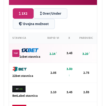
1X2
Over/Under
Dvojna možnost
STAVNICA
RAPID VI
X
PARDUBIC
3.48
2.14
3.20
TOP
1xbet stavnica
3.80
2.05
2.75
22bet stavnica
2.10
3.45
2.85
BetLabel stavnica