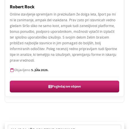
Robert Rock
Online stavljenje spremljam in preizkušam že dolga leta, šport pa mi
ni le zanimanje, ampak del vsakdana. Prav zato pri stavnicah vedno
gledam širšo sliko ne samo kvot, ampak tudi zanesljivost platforme,
bonus ponudbo, podporo uporabnikom, možnosti vplačil in izplačil
ter splošno uporabniško izkušnjo. S svojim delom želim bralcem
približati najboljše stavnice in jim pomagati do boljših, bolj
informiranih odločitev. Poleg recenzij redno pripravljam tudi športne
tipe in analize, ki temeljijo na izkušnjah, spremljanju forme in iskanju
prave vrednosti.
5. júla 2026.
Objavljeno:
Pogledaj sve objave