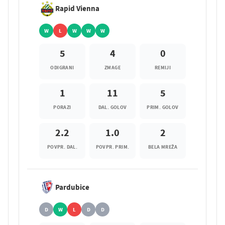
Rapid Vienna
W
L
W
W
W
5
4
0
ODIGRANI
ZMAGE
REMIJI
1
11
5
PORAZI
DAL. GOLOV
PRIM. GOLOV
2.2
1.0
2
POVPR. DAL.
POVPR. PRIM.
BELA MREŽA
Pardubice
D
W
L
D
D