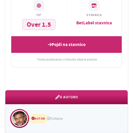
TIP
STAVNICA
BetLabel stavnica
Over 1.5
Pojdi na stavnico
*kvota je aktualna v trenutku objave analize
O AUTORU
AUTOR
70 objava