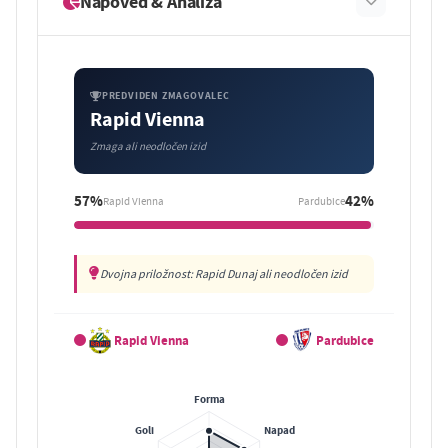
Napoved & Analiza
PREDVIDEN ZMAGOVALEC
Rapid Vienna
Zmaga ali neodločen izid
57%
42%
Rapid Vienna
Pardubice
Dvojna priložnost: Rapid Dunaj ali neodločen izid
Rapid Vienna
Pardubice