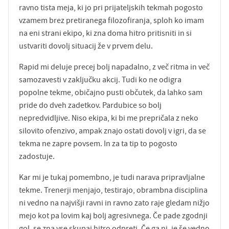
ravno tista meja, ki jo pri prijateljskih tekmah pogosto
vzamem brez pretiranega filozofiranja, sploh ko imam
na eni strani ekipo, ki zna doma hitro pritisniti in si
ustvariti dovolj situacij že v prvem delu.
Rapid mi deluje precej bolj napadalno, z več ritma in več
samozavesti v zaključku akcij. Tudi ko ne odigra
popolne tekme, običajno pusti občutek, da lahko sam
pride do dveh zadetkov. Pardubice so bolj
nepredvidljive. Niso ekipa, ki bi me prepričala z neko
silovito ofenzivo, ampak znajo ostati dovolj v igri, da se
tekma ne zapre povsem. In za ta tip to pogosto
zadostuje.
Kar mi je tukaj pomembno, je tudi narava pripravljalne
tekme. Trenerji menjajo, testirajo, obrambna disciplina
ni vedno na najvišji ravni in ravno zato raje gledam nižjo
mejo kot pa lovim kaj bolj agresivnega. Če pade zgodnji
gol, se zna vse skupaj hitro odpreti. Če ga ni, je še vedno