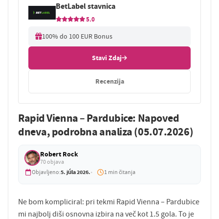
BetLabel stavnica
5.0
100% do 100 EUR Bonus
Stavi Zdaj
Recenzija
Rapid Vienna – Pardubice: Napoved
dneva, podrobna analiza (05.07.2026)
Robert Rock
70 objava
5. júla 2026.
Objavljeno:
1 min čitanja
Ne bom kompliciral: pri tekmi Rapid Vienna – Pardubice
mi najbolj diši osnovna izbira na več kot 1.5 gola. To je