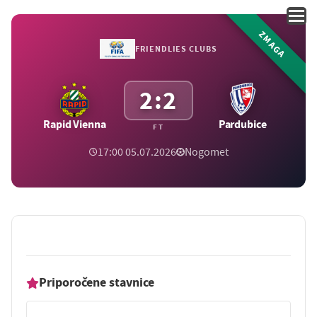
ZMAGA
FRIENDLIES CLUBS
2:2
Rapid Vienna
Pardubice
FT
17:00 05.07.2026
Nogomet
Priporočene stavnice