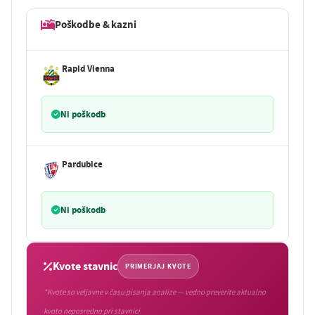
Poškodbe & kazni
Rapid Vienna
Ni poškodb
Pardubice
Ni poškodb
Kvote stavnic
PRIMERJAJ KVOTE
*Kvote so veljavne v času pisanja analize — vedno preverite aktualno
kvoto neposredno pri stavnici