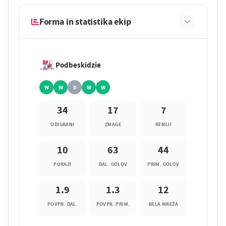
Forma in statistika ekip
Podbeskidzie
W
W
D
W
W
34
17
7
ODIGRANI
ZMAGE
REMIJI
10
63
44
PORAZI
DAL. GOLOV
PRIM. GOLOV
1.9
1.3
12
POVPR. DAL.
POVPR. PRIM.
BELA MREŽA