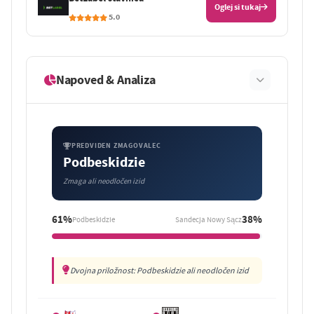
Oglej si tukaj
5.0
Napoved & Analiza
PREDVIDEN ZMAGOVALEC
Podbeskidzie
Zmaga ali neodločen izid
61%
38%
Podbeskidzie
Sandecja Nowy Sącz
Dvojna priložnost: Podbeskidzie ali neodločen izid