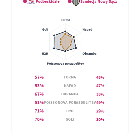
Podbeskidzie
Sandecja Nowy Sącz
57%
43%
FORMA
53%
47%
NAPAD
67%
33%
OBRAMBA
51%
49%
POISSONOVA PORAZDELITEV
71%
29%
H2H
70%
30%
GOLI