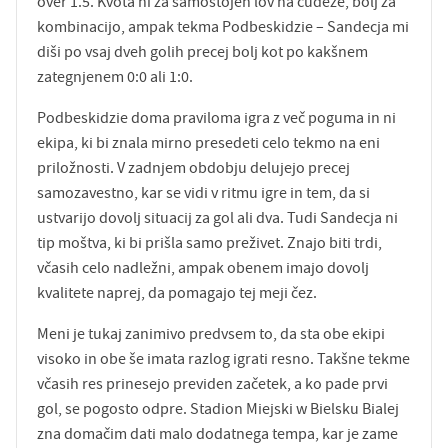
over 1.5. Kvota ni za samostojen lov na čudeže, bolj za
kombinacijo, ampak tekma Podbeskidzie – Sandecja mi
diši po vsaj dveh golih precej bolj kot po kakšnem
zategnjenem 0:0 ali 1:0.
Podbeskidzie doma praviloma igra z več poguma in ni
ekipa, ki bi znala mirno presedeti celo tekmo na eni
priložnosti. V zadnjem obdobju delujejo precej
samozavestno, kar se vidi v ritmu igre in tem, da si
ustvarijo dovolj situacij za gol ali dva. Tudi Sandecja ni
tip moštva, ki bi prišla samo preživet. Znajo biti trdi,
včasih celo nadležni, ampak obenem imajo dovolj
kvalitete naprej, da pomagajo tej meji čez.
Meni je tukaj zanimivo predvsem to, da sta obe ekipi
visoko in obe še imata razlog igrati resno. Takšne tekme
včasih res prinesejo previden začetek, a ko pade prvi
gol, se pogosto odpre. Stadion Miejski w Bielsku Bialej
zna domačim dati malo dodatnega tempa, kar je zame