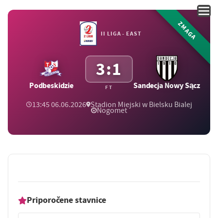
ZMAGA
II LIGA - EAST
3:1
Podbeskidzie
Sandecja Nowy Sącz
FT
13:45 06.06.2026
Stadion Miejski w Bielsku Bialej
Nogomet
Priporočene stavnice