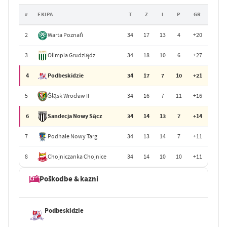
#
EKIPA
T
Z
I
P
GR
2
Warta Poznań
34
17
13
4
+20
3
Olimpia Grudziądz
34
18
10
6
+27
4
Podbeskidzie
34
17
7
10
+21
5
Śląsk Wrocław II
34
16
7
11
+16
6
Sandecja Nowy Sącz
34
14
13
7
+14
7
Podhale Nowy Targ
34
13
14
7
+11
8
Chojniczanka Chojnice
34
14
10
10
+11
Poškodbe & kazni
Podbeskidzie