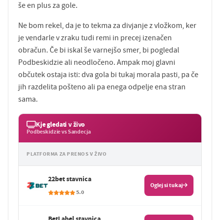
še en plus za gole.
Ne bom rekel, da je to tekma za divjanje z vložkom, ker
je vendarle v zraku tudi remi in precej izenačen
obračun. Če bi iskal še varnejšo smer, bi pogledal
Podbeskidzie ali neodločeno. Ampak moj glavni
občutek ostaja isti: dva gola bi tukaj morala pasti, pa če
jih razdelita pošteno ali pa enega odpelje ena stran
sama.
Kje gledati v živo
Podbeskidzie vs Sandecja
PLATFORMA ZA PRENOS V ŽIVO
22bet stavnica
Oglej si tukaj
5.0
BetLabel stavnica