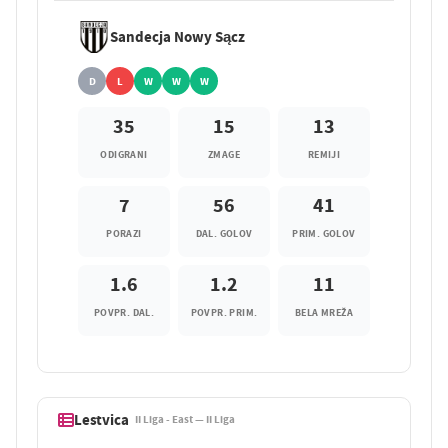
Sandecja Nowy Sącz
D
L
W
W
W
35
15
13
ODIGRANI
ZMAGE
REMIJI
7
56
41
PORAZI
DAL. GOLOV
PRIM. GOLOV
1.6
1.2
11
POVPR. DAL.
POVPR. PRIM.
BELA MREŽA
Lestvica
II Liga - East — II Liga