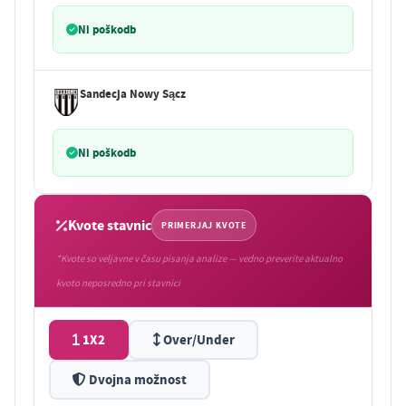
Ni poškodb
Sandecja Nowy Sącz
Ni poškodb
Kvote stavnic
PRIMERJAJ KVOTE
*Kvote so veljavne v času pisanja analize — vedno preverite aktualno
kvoto neposredno pri stavnici
1X2
Over/Under
Dvojna možnost