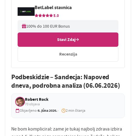
BetLabel stavnica
5.0
100% do 100 EUR Bonus
Stavi Zdaj
Recenzija
Podbeskidzie – Sandecja: Napoved
dneva, podrobna analiza (06.06.2026)
Robert Rock
70 objava
6. júna 2026.
Objavljeno:
2 min čitanja
Ne bom kompliciral: zame je tukaj najbolj zdrava izbira