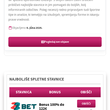
približati najboljše stavnice in jim pomagati do boljših, bolj
informiranih odločitev. Poleg recenzij redno pripravljam tudi športne
tipe in analize, ki temeljijo na izkušnjah, spremljanju forme in iskanju
prave vrednosti.
6. júna 2026.
Objavljeno:
Pogledaj sve objave
NAJBOLJŠE SPLETNE STAVNICE
STAVNICA
BONUS
OBIŠČI
OBIŠČI
Bonus 100% do
122€