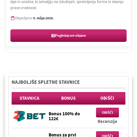
tipe in analize, ki temeljijo na izkušnjah, spremljanju forme in iskanju
prave vrednosti.
9. mája 2026.
Objavljeno:
Pogledaj sve objave
NAJBOLJŠE SPLETNE STAVNICE
STAVNICA
BONUS
OBIŠČI
OBIŠČI
Bonus 100% do
122€
Recenzija
Bonus za prvi
OBIŠČI