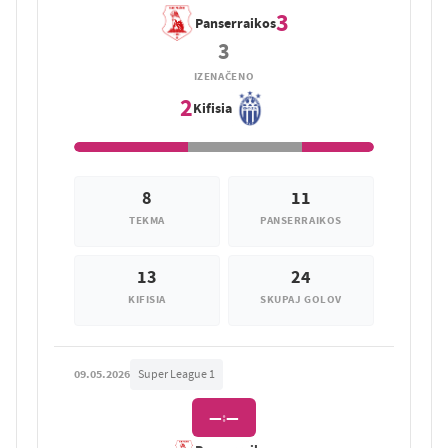
3
Panserraikos
3
IZENAČENO
2
Kifisia
8
11
TEKMA
PANSERRAIKOS
13
24
KIFISIA
SKUPAJ GOLOV
09.05.2026
Super League 1
—
—
: