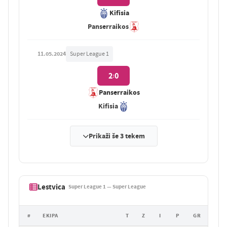
Kifisia
Panserraikos
11.05.2024
Super League 1
2
0
:
Panserraikos
Kifisia
Prikaži še 3 tekem
Lestvica
Super League 1 — Super League
#
EKIPA
T
Z
I
P
GR