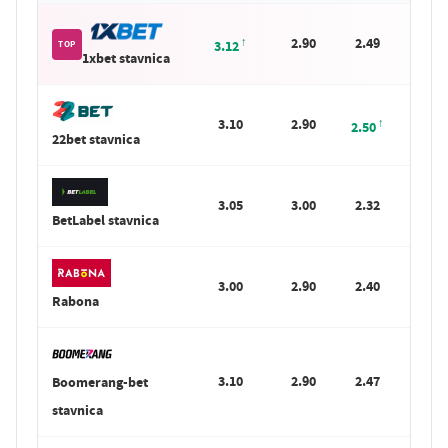
2.90
2.49
S
3.12
TOP
1xbet stavnica
3.10
2.90
S
2.50
22bet stavnica
3.05
3.00
2.32
S
BetLabel stavnica
3.00
2.90
2.40
S
Rabona
3.10
2.90
2.47
Boomerang-bet
S
stavnica