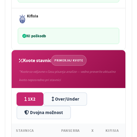
Kifisia
Ni poškodb
Kvote stavnic
PRIMERJAJ KVOTE
*Kvote so veljavne v času pisanja analize — vedno preverite aktualno
kvoto neposredno pri stavnici
1X2
Over/Under
Dvojna možnost
STAVNICA
PANSERRA
X
KIFISIA