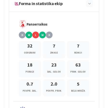
Forma in statistika ekip
Panserraikos
D
W
L
W
D
32
7
7
ODIGRANI
ZMAGE
REMIJI
18
23
63
PORAZI
DAL. GOLOV
PRIM. GOLOV
0.7
2.0
5
POVPR. DAL.
POVPR. PRIM.
BELA MREŽA