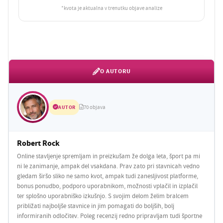
*kvota je aktualna v trenutku objave analize
O AUTORU
AUTOR
70 objava
Robert Rock
Online stavljenje spremljam in preizkušam že dolga leta, šport pa mi
ni le zanimanje, ampak del vsakdana. Prav zato pri stavnicah vedno
gledam širšo sliko ne samo kvot, ampak tudi zanesljivost platforme,
bonus ponudbo, podporo uporabnikom, možnosti vplačil in izplačil
ter splošno uporabniško izkušnjo. S svojim delom želim bralcem
približati najboljše stavnice in jim pomagati do boljših, bolj
informiranih odločitev. Poleg recenzij redno pripravljam tudi športne