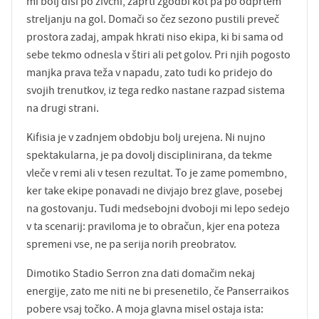
mi bolj diši po živčni, zaprti zgodbi kot pa po odprtem
streljanju na gol. Domači so čez sezono pustili preveč
prostora zadaj, ampak hkrati niso ekipa, ki bi sama od
sebe tekmo odnesla v štiri ali pet golov. Pri njih pogosto
manjka prava teža v napadu, zato tudi ko pridejo do
svojih trenutkov, iz tega redko nastane razpad sistema
na drugi strani.
Kifisia je v zadnjem obdobju bolj urejena. Ni nujno
spektakularna, je pa dovolj disciplinirana, da tekme
vleče v remi ali v tesen rezultat. To je zame pomembno,
ker take ekipe ponavadi ne divjajo brez glave, posebej
na gostovanju. Tudi medsebojni dvoboji mi lepo sedejo
v ta scenarij: praviloma je to obračun, kjer ena poteza
spremeni vse, ne pa serija norih preobratov.
Dimotiko Stadio Serron zna dati domačim nekaj
energije, zato me niti ne bi presenetilo, če Panserraikos
pobere vsaj točko. A moja glavna misel ostaja ista: