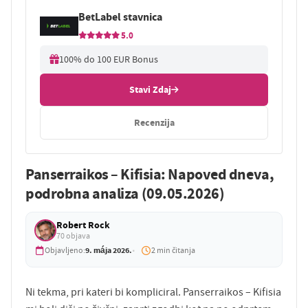
BetLabel stavnica
5.0
100% do 100 EUR Bonus
Stavi Zdaj
Recenzija
Panserraikos – Kifisia: Napoved dneva,
podrobna analiza (09.05.2026)
Robert Rock
70 objava
9. mája 2026.
Objavljeno:
2 min čitanja
Ni tekma, pri kateri bi kompliciral. Panserraikos – Kifisia