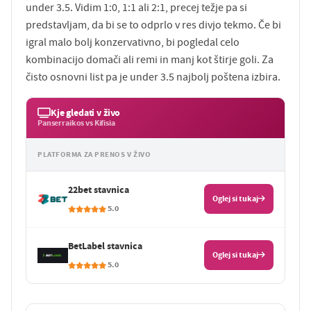
under 3.5. Vidim 1:0, 1:1 ali 2:1, precej težje pa si
predstavljam, da bi se to odprlo v res divjo tekmo. Če bi
igral malo bolj konzervativno, bi pogledal celo
kombinacijo domači ali remi in manj kot štirje goli. Za
čisto osnovni list pa je under 3.5 najbolj poštena izbira.
Kje gledati v živo
Panserraikos vs Kifisia
PLATFORMA ZA PRENOS V ŽIVO
22bet stavnica
Oglej si tukaj
5.0
BetLabel stavnica
Oglej si tukaj
5.0