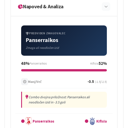
Napoved & Analiza
PREDVIDEN ZMAGOVALEC
Panserraikos
Zmaga ali neodločen izid
48%
52%
Panserraikos
Kifisia
-3.5
Manj/Več
(-1.5/-2.5)
Combo dvojna priložnost: Panserraikos ali
neodločen izid in -3.5 goli
Panserraikos
Kifisia