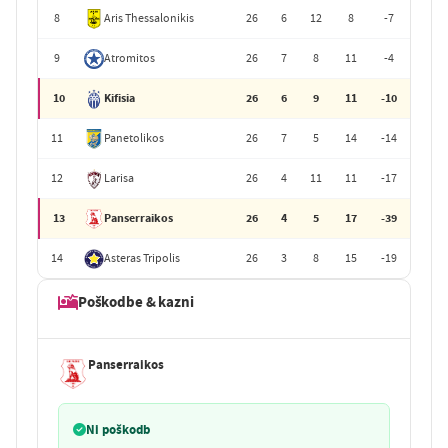
8
Aris Thessalonikis
26
6
12
8
-7
9
Atromitos
26
7
8
11
-4
10
Kifisia
26
6
9
11
-10
11
Panetolikos
26
7
5
14
-14
12
Larisa
26
4
11
11
-17
13
Panserraikos
26
4
5
17
-39
14
Asteras Tripolis
26
3
8
15
-19
Poškodbe & kazni
Panserraikos
Ni poškodb