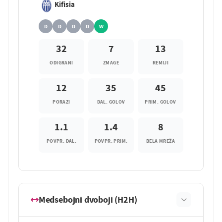
Kifisia
D
D
D
D
W
32
7
13
ODIGRANI
ZMAGE
REMIJI
12
35
45
PORAZI
DAL. GOLOV
PRIM. GOLOV
1.1
1.4
8
POVPR. DAL.
POVPR. PRIM.
BELA MREŽA
Medsebojni dvoboji (H2H)