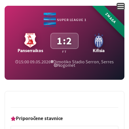
ZMAGA
SUPER LEAGUE 1
1:2
Panserraikos
Kifisia
FT
15:00 09.05.2026
Dimotiko Stadio Serron, Serres
Nogomet
Priporočene stavnice