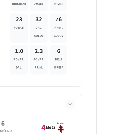
ODIGRANI
ZMAGE
REMIJI
23
32
76
PORAZI
DAL.
PRIM.
GOLOV
GOLOV
1.0
2.3
6
POVPR.
POVPR.
BELA
DAL.
PRIM.
MREŽA
6
4
Metz
NAČENO