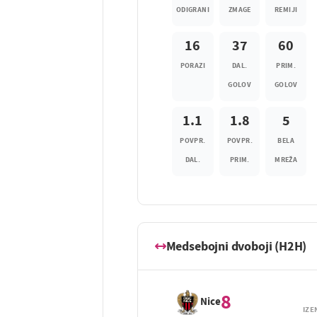
ODIGRANI
ZMAGE
REMIJI
16
37
60
PORAZI
DAL.
PRIM.
GOLOV
GOLOV
1.1
1.8
5
POVPR.
POVPR.
BELA
DAL.
PRIM.
MREŽA
Medsebojni dvoboji (H2H)
8
Nice
IZE