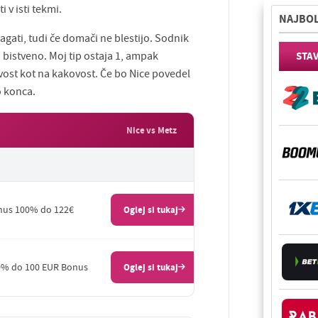
 v isti tekmi.
NAJBOL
agati, tudi če domači ne blestijo. Sodnik
bistveno. Moj tip ostaja 1, ampak
STA
ivost kot na kakovost. Če bo Nice povedel
o konca.
Nice vs Metz
us 100% do 122€
Oglej si tukaj
% do 100 EUR Bonus
Oglej si tukaj