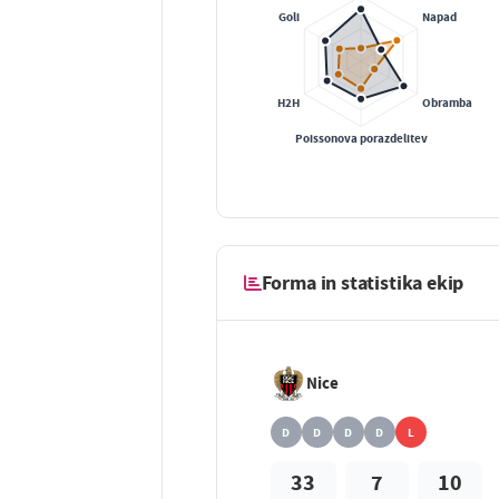
Forma in statistika ekip
Nice
D
D
D
D
L
33
7
10