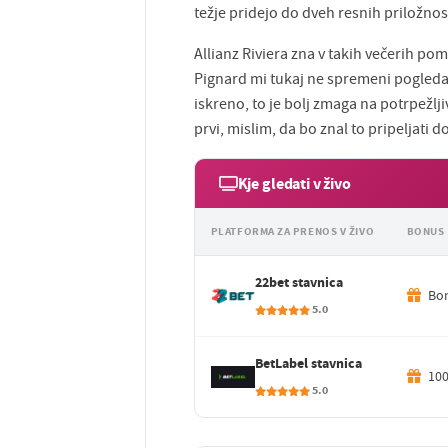
težje pridejo do dveh resnih priložnosti
Allianz Riviera zna v takih večerih pom
Pignard mi tukaj ne spremeni pogleda 
iskreno, to je bolj zmaga na potrpežlj
prvi, mislim, da bo znal to pripeljati d
Kje gledati v živo
PLATFORMA ZA PRENOS V ŽIVO
BONUS
22bet stavnica
Bon
5.0
BetLabel stavnica
100
5.0