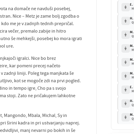
E.
kvota na domače ne navduši posebej,
M
stran. Nice – Metz je zame bolj zgodba o
H.
Q
do me je v zadnjih tednih prepričal.
cira večer, premalo zabije in hitro
M.
Q
utno še mehkejši, posebej ko mora igrati
pol ure.
M.
M
kajoči igralci. Nice bo brez
M.
M
ire, kar pomeni precej načeto
 zadnji liniji. Poleg tega manjkata še
M.
M
tljivo, kot se mogoče zdi na prvi pogled.
E.
dino in tempo igre, Cho pa s svojo
M
ma stoji. Zato ne pričakujem lahkotne
H.
Q
M.
t, Mangondo, Mbala, Michal, Sy in
Q
ri širini kadra in pri ustvarjanju naprej.
redvidljivi, manj nevarni po bokih in še