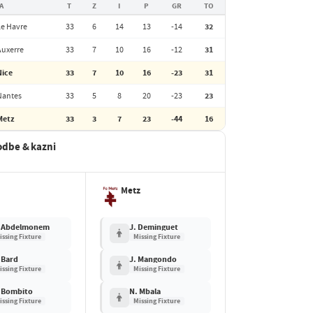
A
T
Z
I
P
GR
TO
Le Havre
33
6
14
13
-14
32
Auxerre
33
7
10
16
-12
31
Nice
33
7
10
16
-23
31
Nantes
33
5
8
20
-23
23
Metz
33
3
7
23
-44
16
odbe & kazni
e
Metz
 Abdelmonem
J. Deminguet
issing Fixture
Missing Fixture
 Bard
J. Mangondo
issing Fixture
Missing Fixture
 Bombito
N. Mbala
issing Fixture
Missing Fixture