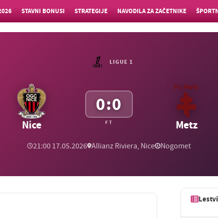
2026
STAVNI BONUSI
STRATEGIJE
NAVODILA ZA ZAČETNIKE
ŠPORTN
LIGUE 1
0:0
Nice
Metz
FT
21:00 17.05.2026
Allianz Riviera, Nice
Nogomet
Lestv