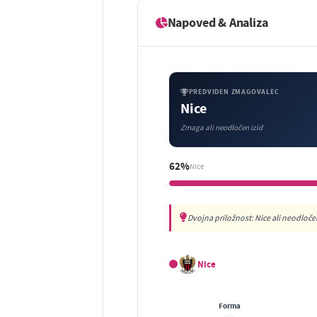
Napoved & Analiza
PREDVIDEN ZMAGOVALEC
Nice
Zmaga ali neodločen izid
62%
Nice
Dvojna priložnost: Nice ali neodloče
Nice