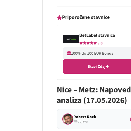
Priporočene stavnice
BetLabel stavnica
5.0
100% do 100 EUR Bonus
Stavi Zdaj
Nice – Metz: Napove
analiza (17.05.2026)
Robert Rock
70 objava