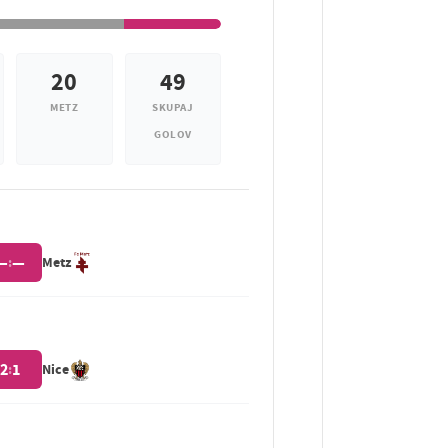
20
49
METZ
SKUPAJ
GOLOV
—
—
:
Metz
2
1
:
Nice