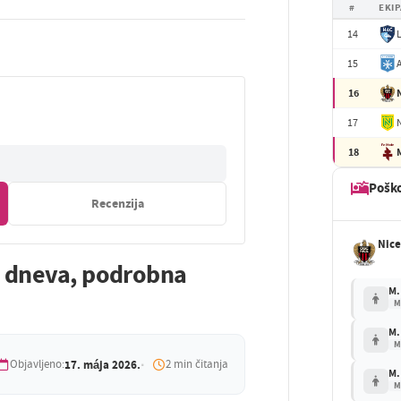
#
EKIP
14
15
16
17
18
Pošk
Recenzija
Nic
d dneva, podrobna
M.
M
M.
M
Objavljeno:
17. mája 2026.
2 min čitanja
M.
M