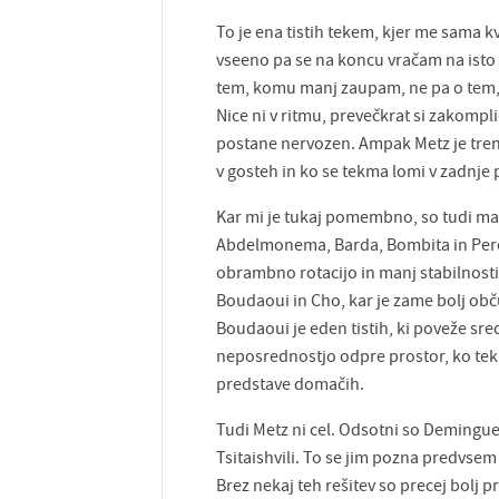
To je ena tistih tekem, kjer me sama 
vseeno pa se na koncu vračam na isto 
tem, komu manj zaupam, ne pa o tem, k
Nice ni v ritmu, prevečkrat si zakompli
postane nervozen. Ampak Metz je tren
v gosteh in ko se tekma lomi v zadnje 
Kar mi je tukaj pomembno, so tudi manj
Abdelmonema, Barda, Bombita in Pere
obrambno rotacijo in manj stabilnosti v
Boudaoui in Cho, kar je zame bolj obču
Boudaoui je eden tistih, ki poveže sre
neposrednostjo odpre prostor, ko tek
predstave domačih.
Tudi Metz ni cel. Odsotni so Demingue
Tsitaishvili. To se jim pozna predvsem p
Brez nekaj teh rešitev so precej bolj p