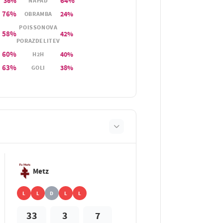
64%
36%
NAPAD
76%
24%
OBRAMBA
POISSONOVA
58%
42%
PORAZDELITEV
60%
40%
H2H
63%
38%
GOLI
Metz
L
L
D
L
L
33
3
7