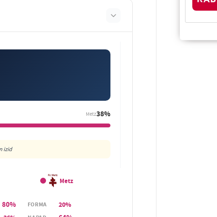
38%
Metz
n izid
Metz
80%
20%
FORMA