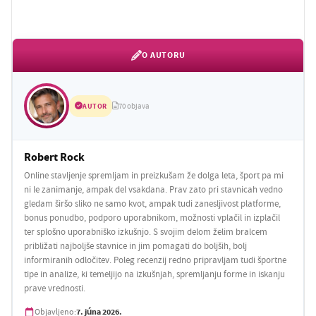
O AUTORU
AUTOR
70 objava
Robert Rock
Online stavljenje spremljam in preizkušam že dolga leta, šport pa mi
ni le zanimanje, ampak del vsakdana. Prav zato pri stavnicah vedno
gledam širšo sliko ne samo kvot, ampak tudi zanesljivost platforme,
bonus ponudbo, podporo uporabnikom, možnosti vplačil in izplačil
ter splošno uporabniško izkušnjo. S svojim delom želim bralcem
približati najboljše stavnice in jim pomagati do boljših, bolj
informiranih odločitev. Poleg recenzij redno pripravljam tudi športne
tipe in analize, ki temeljijo na izkušnjah, spremljanju forme in iskanju
prave vrednosti.
7. júna 2026.
Objavljeno: