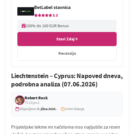
BetLabel stavnica
5.0
100% do 100 EUR Bonus
Stavi Zdaj
Recenzija
Liechtenstein – Cyprus: Napoved dneva,
podrobna analiza (07.06.2026)
Robert Rock
70 objava
7. júna 2026.
Objavljeno:
2 min čitanja
Prijateljske tekme mi načeloma niso najljubše za resen