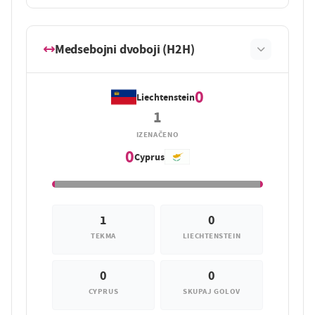
Medsebojni dvoboji (H2H)
0
Liechtenstein
1
IZENAČENO
0
Cyprus
1
0
TEKMA
LIECHTENSTEIN
0
0
CYPRUS
SKUPAJ GOLOV