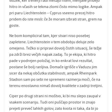
vložek, ker trenerji radi mešajo ritem, menjave pridejo
hitro in včasih se tekma zlomi čisto mimo logike. Ampak
pri paru Liechtenstein – Cyprus vseeno precej hitro
pridem do iste misli: če že moram izbrati stran, grem na
goste.
Ne bom kompliciral tam, kjer stvari niso posebej
zapletene. Liechtenstein v tem obdobju deluje zelo
omejeno. Težko si pripravi dovolj čistih situacij, še težje
pa zdrži brez večjih napak zadaj. To je ekipa, ki hitro
pade v podrejen položaj, in ko enkrat lovi rezultat,
postane še bolj ranljiva. Domače igrišče v Vaduzu jim
sicer da nekaj občutka stabilnosti, ampak Rheinpark
Stadion sam po sebi ne spremeni razmerja moči, če na
terenu enostavno nimaš dovolj kvalitete v zadnji tretjini.
Ciper po drugi strani ni moštvo, ki bi mu slepo zaupal v
vsakem scenariju. Tudi oni puščajo prostor in znajo
prejeti preveč lahkih golov, zato kvota ni taka, da bi jo