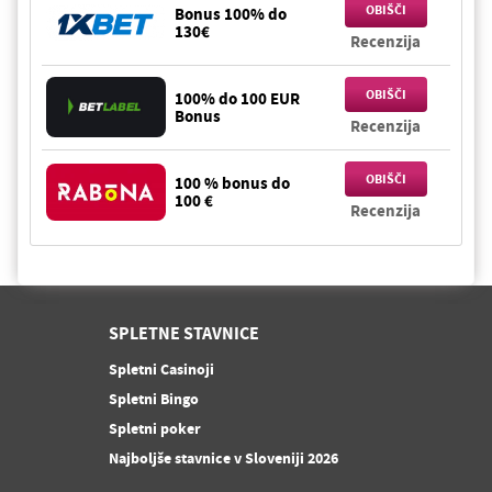
OBIŠČI
Bonus 100% do
130€
Recenzija
OBIŠČI
100% do 100 EUR
Bonus
Recenzija
OBIŠČI
100 % bonus do
100 €
Recenzija
SPLETNE STAVNICE
Spletni Casinoji
Spletni Bingo
Spletni poker
Najboljše stavnice v Sloveniji 2026