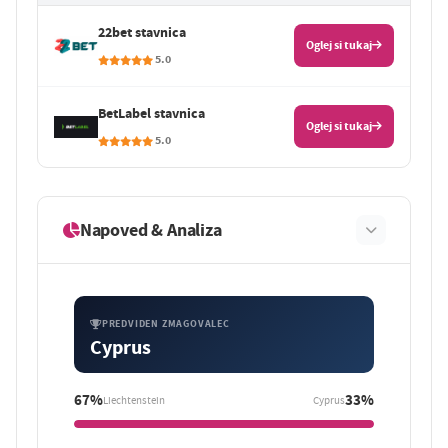
22bet stavnica
Oglej si tukaj
5.0
BetLabel stavnica
Oglej si tukaj
5.0
Napoved & Analiza
PREDVIDEN ZMAGOVALEC
Cyprus
67%
33%
Liechtenstein
Cyprus