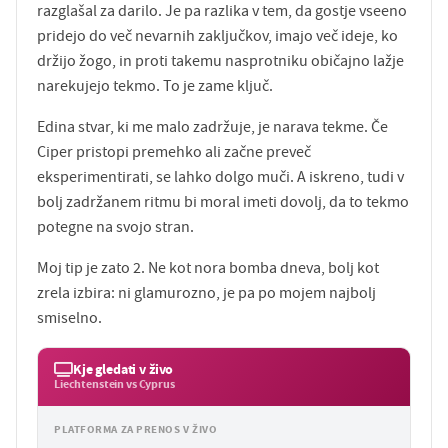
razglašal za darilo. Je pa razlika v tem, da gostje vseeno
pridejo do več nevarnih zaključkov, imajo več ideje, ko
držijo žogo, in proti takemu nasprotniku običajno lažje
narekujejo tekmo. To je zame ključ.
Edina stvar, ki me malo zadržuje, je narava tekme. Če
Ciper pristopi premehko ali začne preveč
eksperimentirati, se lahko dolgo muči. A iskreno, tudi v
bolj zadržanem ritmu bi moral imeti dovolj, da to tekmo
potegne na svojo stran.
Moj tip je zato 2. Ne kot nora bomba dneva, bolj kot
zrela izbira: ni glamurozno, je pa po mojem najbolj
smiselno.
Kje gledati v živo
Liechtenstein vs Cyprus
PLATFORMA ZA PRENOS V ŽIVO