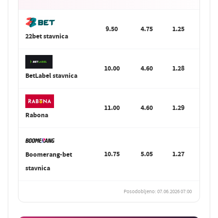
9.50
4.75
1.25
S
22bet stavnica
10.00
4.60
1.28
S
BetLabel stavnica
11.00
4.60
1.29
S
Rabona
10.75
5.05
1.27
Boomerang-bet
S
stavnica
Posodobljeno: 07.06.2026 07:00