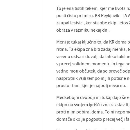
To je ena tistih tekem, kjer me kvota 
pusti čisto pri miru. KR Reykjavik – IA
zaupal lestvici, ker sta obe ekipi leto
obraza v razmiku nekaj dni.
Meni je tukaj ključno to, da KR doma 
ritma. Ta ekipa zna biti zadaj mehka, 
vseeno ustvari dovolj, da lahko takšne
v precej solidnem momentu in tega ne 
vedno moti občutek, da so preveč odpr
nasprotnik vsili tempo in jih potisne 
prostor tam, kjer je najbolj nevarno.
Medsebojni dvoboji mi tukaj dajo še e
ekipo na svojem igrišču zna razstaviti,
proti njim pobiral doma. To ni nepome
domače okolje pogosto precej večji fakt