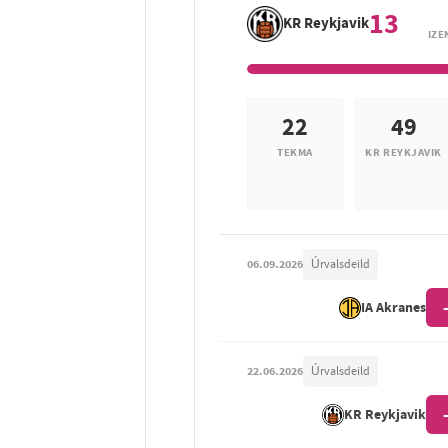
13
KR Reykjavik
IZE
22
49
TEKMA
KR REYKJAVIK
06.09.2026
Úrvalsdeild
IA Akranes
22.06.2026
Úrvalsdeild
KR Reykjavik