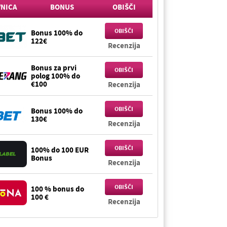
VNICA
BONUS
OBIŠČI
OBIŠČI
Bonus 100% do
122€
Recenzija
Bonus za prvi
OBIŠČI
polog 100% do
€100
Recenzija
OBIŠČI
Bonus 100% do
130€
Recenzija
OBIŠČI
100% do 100 EUR
Bonus
Recenzija
OBIŠČI
100 % bonus do
100 €
Recenzija