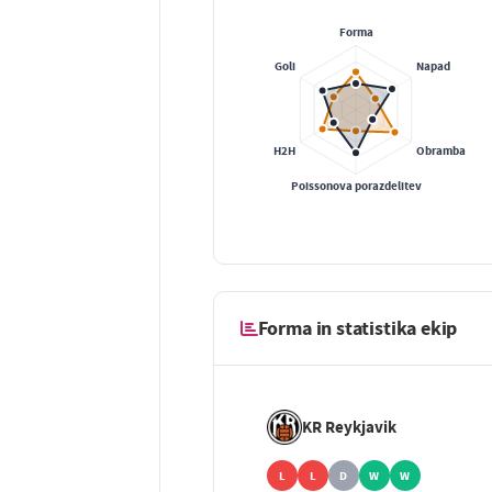
Forma in statistika ekip
KR Reykjavik
L
L
D
W
W