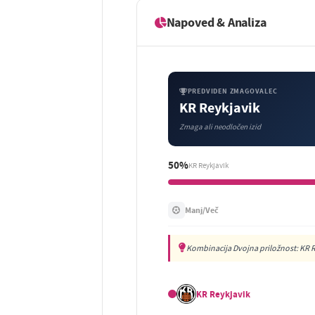
Napoved & Analiza
PREDVIDEN ZMAGOVALEC
KR Reykjavik
Zmaga ali neodločen izid
50%
KR Reykjavik
Manj/Več
Kombinacija Dvojna priložnost: KR Re
KR Reykjavik