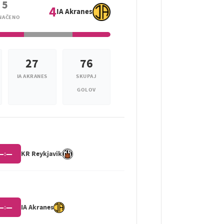
5
4
IA Akranes
NAČENO
27
76
IA AKRANES
SKUPAJ
GOLOV
—
—
:
KR Reykjavik
—
—
:
IA Akranes