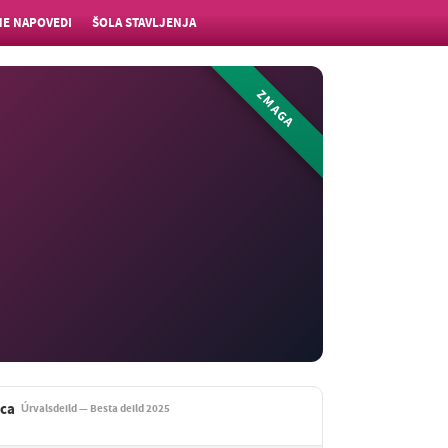
E NAPOVEDI
ŠOLA STAVLJENJA
ZMAGA
ica
Úrvalsdeild — Besta deild 2025