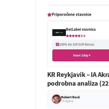
Priporočene stavnice
BetLabel stavnica
5.0
100% do 100 EUR Bonus
Stavi Zdaj
KR Reykjavik – IA Ak
podrobna analiza (22
Robert Rock
70 objava