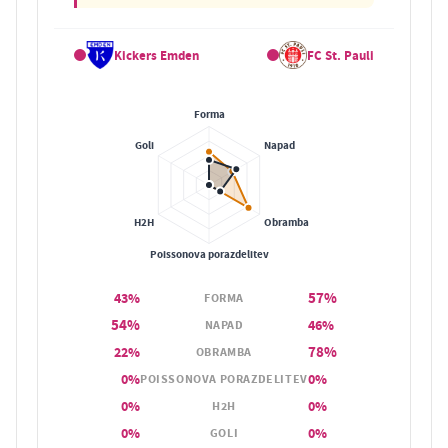
Kickers Emden
FC St. Pauli
57%
43%
FORMA
54%
46%
NAPAD
78%
22%
OBRAMBA
0%
0%
POISSONOVA PORAZDELITEV
0%
0%
H2H
0%
0%
GOLI