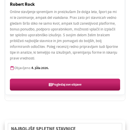
Robert Rock
Online stavljenje spremljam in preizkušam že dolga leta, šport pa mi
ni le zanimanje, ampak del vsakdana. Prav zato pri stavnicah vedno
gledam širšo sliko ne samo kvot, ampak tudi zanesljivost platforme,
bonus ponudbo, podporo uporabnikom, možnosti vplačil in izplačil
ter splošno uporabniško izkušnjo. S svojim delom želim bralcem
približati najboljše stavnice in jim pomagati do boljših, bolj
informiranih odločitev. Poleg recenzij redno pripravljam tudi športne
tipe in analize, ki temeljijo na izkušnjah, spremljanju forme in iskanju
prave vrednosti.
4. júla 2026.
Objavljeno:
Pogledaj sve objave
NAJBOLJŠE SPLETNE STAVNICE