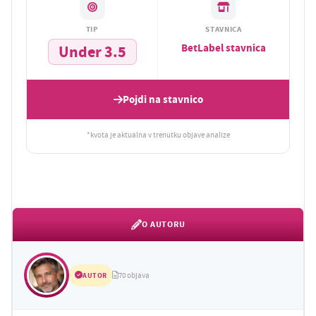
TIP
STAVNICA
BetLabel stavnica
Under 3.5
Pojdi na stavnico
*kvota je aktualna v trenutku objave analize
O AUTORU
AUTOR
70 objava