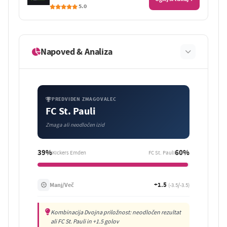
5.0
Napoved & Analiza
PREDVIDEN ZMAGOVALEC
FC St. Pauli
Zmaga ali neodločen izid
39%
60%
Kickers Emden
FC St. Pauli
+1.5
Manj/Več
(-3.5/-3.5)
Kombinacija Dvojna priložnost: neodločen rezultat
ali FC St. Pauli in +1.5 golov