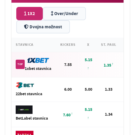
1X2
Over/Under
Dvojna možnost
STAVNICA
KICKERS
X
ST. PAUL
5.15
7.55
S
TOP
1.35
1xbet stavnica
6.00
5.00
1.33
S
22bet stavnica
5.15
1.34
S
7.60
BetLabel stavnica