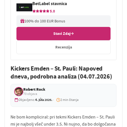
BetLabel stavnica
5.0
100% do 100 EUR Bonus
Stavi Zdaj
Recenzija
Kickers Emden – St. Pauli: Napoved
dneva, podrobna analiza (04.07.2026)
Robert Rock
70 objava
4. júla 2026.
Objavljeno:
2 min čitanja
Ne bom kompliciral: pri tekmi Kickers Emden – St. Pauli
mi je najbolj všeč under 3.5. Ni nujno, da bo dolgočasna