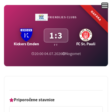
NAPAKA
FRIENDLIES CLUBS
1:3
Kickers Emden
FC St. Pauli
FT
20:00 04.07.2026
Nogomet
Priporočene stavnice