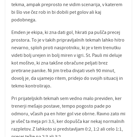
tekma, ampak preprosto ne vidim scenarija, v katerem
bi šlo vse čez rob in bi dobili pet golov ali kaj
podobnega.
Emden je ekipa, ki zna dati gol, hkrati pa pušča precej
prostora. To je v takih pripravljalnih tekmah lahko hitro
nevarno, sploh proti nasprotniku, ki je v tem trenutku
videti bolj urejen in bolj miren v igri. St. Pauli mi deluje
kot moštvo, ki zna takšne obračune peljati brez
pretirane panike. Ni jim treba divjati vseh 90 minut,
dovolj je, da ujamejo ritem, pridejo do svojih situacij in
tekmo kontrolirajo.
Pri prijateljskih tekmah sem vedno malo previden, ker
trenerji mešajo postave, tempo pogosto pade po
odmoru, včasih pa en hiter gol vse obrne. Ravno zato mi
je všeč ta meja pri 3.5, ker dopušča kar nekaj normalnih
razpletov. Z lahkoto si predstavljam 0:2, 1:2 ali celo 1:1,
precej težje pa 2:3 ali 3:2.