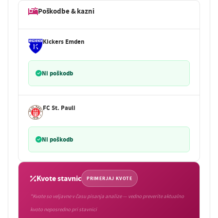
Poškodbe & kazni
Kickers Emden
Ni poškodb
FC St. Pauli
Ni poškodb
Kvote stavnic
PRIMERJAJ KVOTE
*Kvote so veljavne v času pisanja analize — vedno preverite aktualno
kvoto neposredno pri stavnici