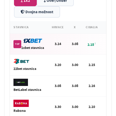
1X2
Over/Under
Dvojna možnost
STAVNICA
HRVACE
X
CIBALIA
3.14
3.08
Sta
2.18
TOP
1xbet stavnica
3.20
3.00
2.15
Sta
22bet stavnica
3.08
3.08
2.16
Sta
BetLabel stavnica
3.30
3.00
2.10
Sta
Rabona