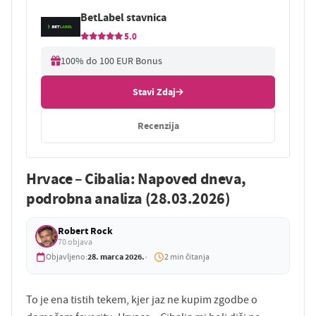
BetLabel stavnica
5.0
100% do 100 EUR Bonus
Stavi Zdaj
Recenzija
Hrvace – Cibalia: Napoved dneva,
podrobna analiza (28.03.2026)
Robert Rock
70 objava
28. marca 2026.
Objavljeno:
2 min čitanja
To je ena tistih tekem, kjer jaz ne kupim zgodbe o