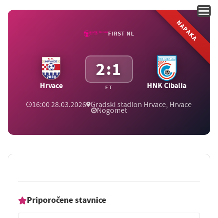
NAPAKA
FIRST NL
2:1
Hrvace
HNK Cibalia
FT
16:00 28.03.2026
Gradski stadion Hrvace, Hrvace
Nogomet
Priporočene stavnice