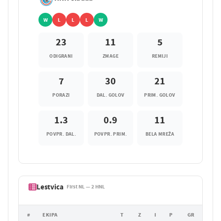
W
L
L
L
W
23
11
5
ODIGRANI
ZMAGE
REMIJI
7
30
21
PORAZI
DAL. GOLOV
PRIM. GOLOV
1.3
0.9
11
POVPR. DAL.
POVPR. PRIM.
BELA MREŽA
Lestvica
First NL — 2 HNL
#
EKIPA
T
Z
I
P
GR