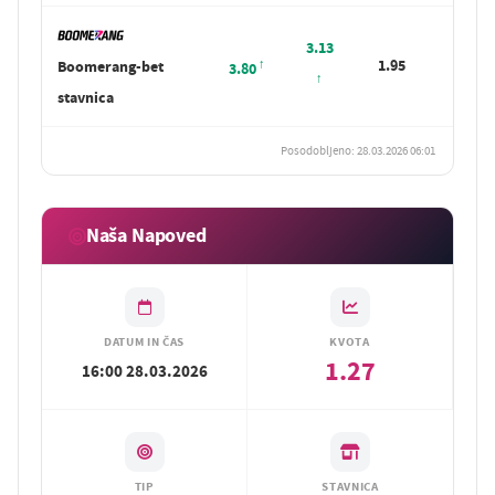
3.13
1.95
Boomerang-bet
Sta
3.80
stavnica
Posodobljeno: 28.03.2026 06:01
Naša Napoved
DATUM IN ČAS
KVOTA
1.27
16:00 28.03.2026
TIP
STAVNICA