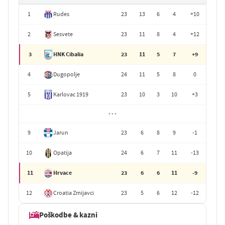
1
Rudes
23
13
6
4
+10
2
Sesvete
23
11
8
4
+12
3
HNK Cibalia
23
11
5
7
+9
4
Dugopolje
24
11
5
8
0
5
Karlovac 1919
23
10
3
10
+3
• • •
9
Jarun
23
6
8
9
-1
10
Opatija
24
6
7
11
-13
11
Hrvace
23
6
6
11
-9
12
Croatia Zmijavci
23
5
6
12
-12
Poškodbe & kazni