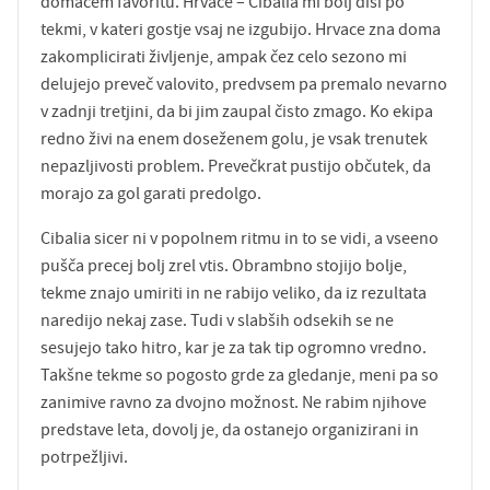
domačem favoritu. Hrvace – Cibalia mi bolj diši po
tekmi, v kateri gostje vsaj ne izgubijo. Hrvace zna doma
zakomplicirati življenje, ampak čez celo sezono mi
delujejo preveč valovito, predvsem pa premalo nevarno
v zadnji tretjini, da bi jim zaupal čisto zmago. Ko ekipa
redno živi na enem doseženem golu, je vsak trenutek
nepazljivosti problem. Prevečkrat pustijo občutek, da
morajo za gol garati predolgo.
Cibalia sicer ni v popolnem ritmu in to se vidi, a vseeno
pušča precej bolj zrel vtis. Obrambno stojijo bolje,
tekme znajo umiriti in ne rabijo veliko, da iz rezultata
naredijo nekaj zase. Tudi v slabših odsekih se ne
sesujejo tako hitro, kar je za tak tip ogromno vredno.
Takšne tekme so pogosto grde za gledanje, meni pa so
zanimive ravno za dvojno možnost. Ne rabim njihove
predstave leta, dovolj je, da ostanejo organizirani in
potrpežljivi.