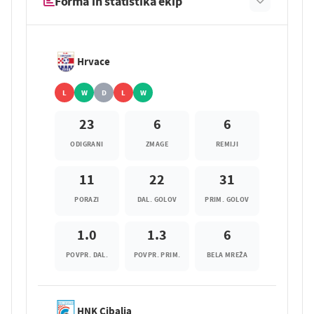
Forma in statistika ekip
Hrvace
L
W
D
L
W
23
6
6
ODIGRANI
ZMAGE
REMIJI
11
22
31
PORAZI
DAL. GOLOV
PRIM. GOLOV
1.0
1.3
6
POVPR. DAL.
POVPR. PRIM.
BELA MREŽA
HNK Cibalia