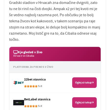
Gradski stadion v Hrvacah zna domačine dvigniti, zato
tu ne bi rinil na čisti dvojki. Ampak x2 pri tej kvoti mi je
še vedno najbolj razumna pot. Po občutku je to bolj
tekma živcev kot kakovosti, v takem scenariju pa raje
stojim na strani ekipe, ki deluje bolj kompaktno in manj
razmetano. Moj listič gre na to, da Cibalia odnese vsaj
točko.
Kje gledati v živo
Hrvace vs Cibalia
PLATFORMA ZA PRENOS V ŽIVO
22bet stavnica
Oglej si tukaj
5.0
BetLabel stavnica
Oglej si tukaj
5.0