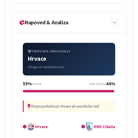
Napoved & Analiza
PREDVIDEN ZMAGOVALEC
Hrvace
Zmaga ali neodločen izid
55%
44%
Hrvace
HNK Cibalia
Dvojna priložnost: Hrvace ali neodločen izid
Hrvace
HNK Cibalia