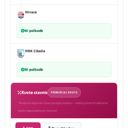
Hrvace
Ni poškodb
HNK Cibalia
Ni poškodb
Kvote stavnic
PRIMERJAJ KVOTE
*Kvote so veljavne v času pisanja analize — vedno preverite aktualno
kvoto neposredno pri stavnici