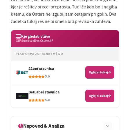
kjer je rešitev precej preprosta. Tudi če kdo bolj nagiba
k temu, da Osters ne izgubi, sam ostajam pri golih. Dva
zadetka tukaj res ne bi smela biti previsoka zahteva.
Kje gledati v živo
GIF Sundsvall vs Osters IF
PLATFORMA ZA PRENOS V ŽIVO
22bet stavnica
Oglej si tukaj
5.0
BetLabel stavnica
Oglej si tukaj
5.0
Napoved & Analiza