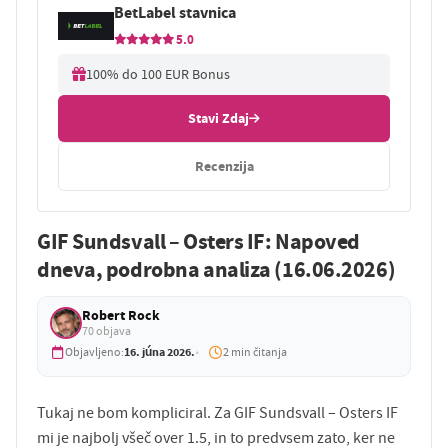
BetLabel stavnica
5.0
100% do 100 EUR Bonus
Stavi Zdaj
Recenzija
GIF Sundsvall – Osters IF: Napoved
dneva, podrobna analiza (16.06.2026)
Robert Rock
70 objava
16. júna 2026.
Objavljeno:
2 min čitanja
Tukaj ne bom kompliciral. Za GIF Sundsvall – Osters IF
mi je najbolj všeč over 1.5, in to predvsem zato, ker ne