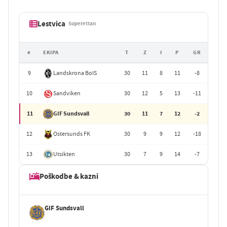
Lestvica
Superettan
#
EKIPA
T
Z
I
P
GR
9
Landskrona BoIS
30
11
8
11
-8
10
Sandviken
30
12
5
13
-11
11
GIF Sundsvall
30
11
7
12
-2
12
Ostersunds FK
30
9
9
12
-18
13
Utsikten
30
7
9
14
-7
Poškodbe & kazni
GIF Sundsvall