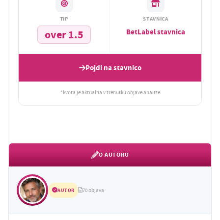
TIP
STAVNICA
BetLabel stavnica
over 1.5
Pojdi na stavnico
*kvota je aktualna v trenutku objave analize
O AUTORU
AUTOR
70 objava