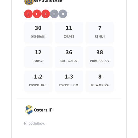
GIF Sundsvall
L
L
L
D
D
30
11
7
ODIGRANI
ZMAGE
REMIJI
12
36
38
PORAZI
DAL. GOLOV
PRIM. GOLOV
1.2
1.3
8
POVPR. DAL.
POVPR. PRIM.
BELA MREŽA
Osters IF
Ni podatkov.