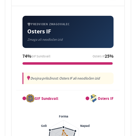
PREDVIDEN ZMAGOVALEC
Osters IF
Zmaga ali neodločen izid
74%
25%
GIF Sundsvall
Osters IF
Dvojna priložnost: Osters IF ali neodločen izid
GIF Sundsvall
Osters IF