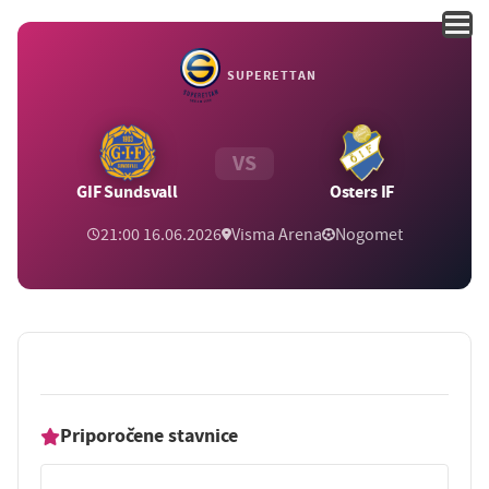
SUPERETTAN
VS
GIF Sundsvall
Osters IF
21:00 16.06.2026
Visma Arena
Nogomet
Priporočene stavnice