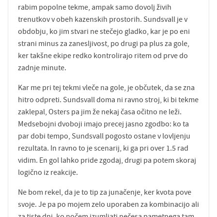
rabim popolne tekme, ampak samo dovolj živih
trenutkov v obeh kazenskih prostorih. Sundsvall je v
obdobju, ko jim stvari ne stečejo gladko, kar je po eni
strani minus za zanesljivost, po drugi pa plus za gole,
ker takšne ekipe redko kontrolirajo ritem od prve do
zadnje minute.
Kar me pri tej tekmi vleče na gole, je občutek, da se zna
hitro odpreti. Sundsvall doma ni ravno stroj, ki bi tekme
zaklepal, Osters pa jim že nekaj časa očitno ne leži.
Medsebojni dvoboji imajo precej jasno zgodbo: ko ta
par dobi tempo, Sundsvall pogosto ostane v lovljenju
rezultata. In ravno to je scenarij, ki ga pri over 1.5 rad
vidim. En gol lahko pride zgodaj, drugi pa potem skoraj
logično iz reakcije.
Ne bom rekel, da je to tip za junačenje, ker kvota pove
svoje. Je pa po mojem zelo uporaben za kombinacijo ali
za tiste dni, ko nočem izumljati nečesa pametnega tam,