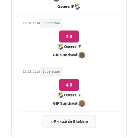
Osters IF
20.07.2024
Superettan
2
0
:
Osters IF
GIF Sundsvall
11.11.2023
Superettan
4
0
:
Osters IF
GIF Sundsvall
Prikaži še 5 tekem