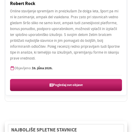
Robert Rock
Online stavljenje spremljam in preizkušam že dolga leta, šport pa mi
ni le zanimanje, ampak del vsakdana. Prav zato pri stavnicah vedno
gledam širšo sliko ne samo kvot, ampak tudi zanesljivost platforme,
bonus ponudbo, podporo uporabnikom, možnosti vplačil in izplačil
ter splošno uporabniško izkušnjo. S svojim delom želim bralcem
približati najboljše stavnice in jim pomagati do boljših, bolj
informiranih odločitev. Poleg recenzij redno pripravljam tudi športne
tipe in analize, ki temeljijo na izkušnjah, spremljanju forme in iskanju
prave vrednosti.
16. júna 2026.
Objavljeno:
Pogledaj sve objave
NAJBOLJŠE SPLETNE STAVNICE