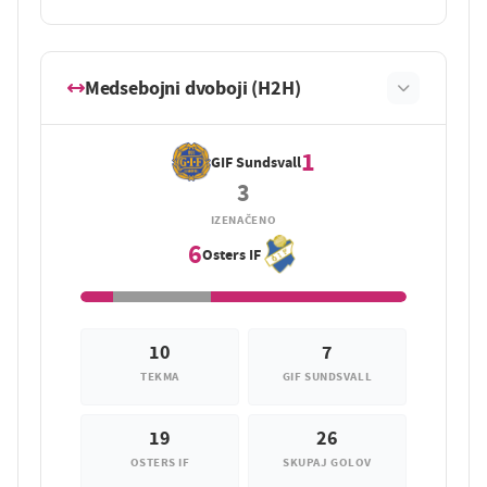
Medsebojni dvoboji (H2H)
1
GIF Sundsvall
3
IZENAČENO
6
Osters IF
10
7
TEKMA
GIF SUNDSVALL
19
26
OSTERS IF
SKUPAJ GOLOV