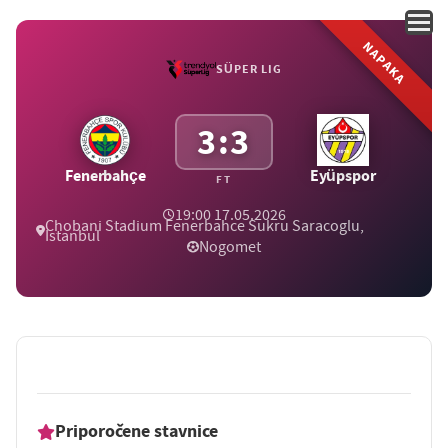
NAPAKA
SÜPER LIG
3:3
Fenerbahçe
Eyüpspor
FT
19:00 17.05.2026
Chobani Stadium Fenerbahce Sukru Saracoglu,
Istanbul
Nogomet
Priporočene stavnice