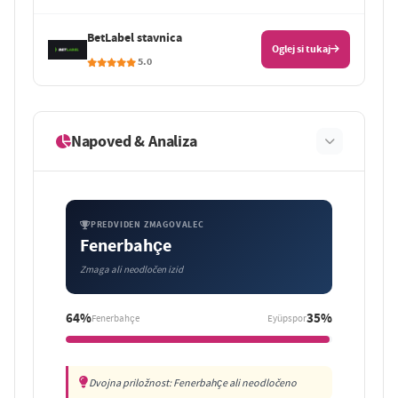
BetLabel stavnica
Oglej si tukaj
5.0
Napoved & Analiza
PREDVIDEN ZMAGOVALEC
Fenerbahçe
Zmaga ali neodločen izid
64%
35%
Fenerbahçe
Eyüpspor
Dvojna priložnost: Fenerbahçe ali neodločeno