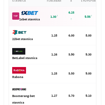
STAVNICA
FENERBAH
X
EYÜPSPOR
6.25
TOP
1.30
9.95
1xbet stavnica
1.28
6.00
8.00
22bet stavnica
1.26
5.90
9.30
BetLabel stavnica
1.25
5.50
9.00
Rabona
1.27
5.70
9.10
Boomerang-bet
stavnica