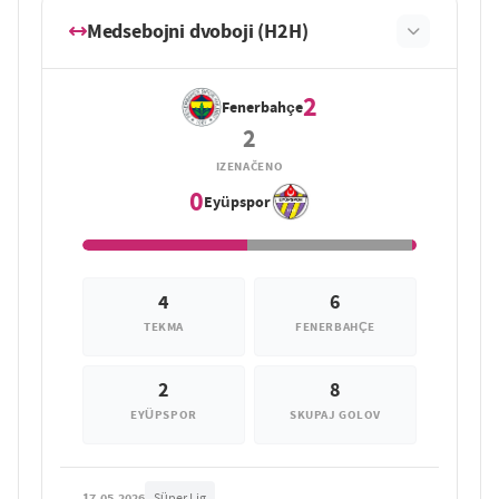
Medsebojni dvoboji (H2H)
2
Fenerbahçe
2
IZENAČENO
0
Eyüpspor
4
6
TEKMA
FENERBAHÇE
2
8
EYÜPSPOR
SKUPAJ GOLOV
17.05.2026
Süper Lig