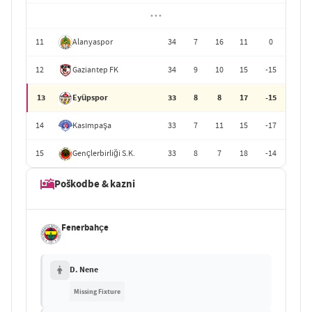
• • •
11
Alanyaspor
34
7
16
11
0
12
Gaziantep FK
34
9
10
15
-15
13
Eyüpspor
33
8
8
17
-15
14
Kasımpaşa
33
7
11
15
-17
15
Gençlerbirliği S.K.
33
8
7
18
-14
Poškodbe & kazni
Fenerbahçe
D. Nene
Missing Fixture