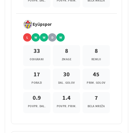
POVPR. DAL.
POVPR. PRIM.
BELA MREŽA
Eyüpspor
L
W
W
D
W
33
8
8
ODIGRANI
ZMAGE
REMIJI
17
30
45
PORAZI
DAL. GOLOV
PRIM. GOLOV
0.9
1.4
7
POVPR. DAL.
POVPR. PRIM.
BELA MREŽA