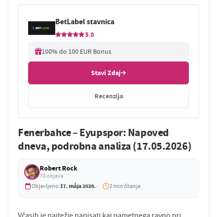
BetLabel stavnica
5.0
100% do 100 EUR Bonus
Stavi Zdaj
Recenzija
Fenerbahce – Eyupspor: Napoved
dneva, podrobna analiza (17.05.2026)
Robert Rock
70 objava
17. mája 2026.
Objavljeno:
2 min čitanja
Včasih je najtežje napisati kaj pametnega ravno pri