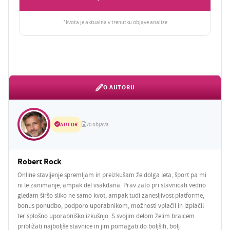
*kvota je aktualna v trenutku objave analize
O AUTORU
AUTOR
70 objava
Robert Rock
Online stavljenje spremljam in preizkušam že dolga leta, šport pa mi
ni le zanimanje, ampak del vsakdana. Prav zato pri stavnicah vedno
gledam širšo sliko ne samo kvot, ampak tudi zanesljivost platforme,
bonus ponudbo, podporo uporabnikom, možnosti vplačil in izplačil
ter splošno uporabniško izkušnjo. S svojim delom želim bralcem
približati najboljše stavnice in jim pomagati do boljših, bolj