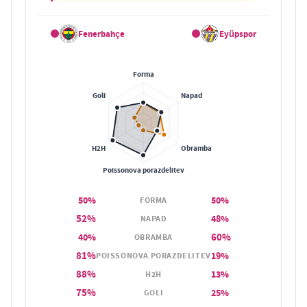
Fenerbahçe
Eyüpspor
50%
50%
FORMA
52%
48%
NAPAD
60%
40%
OBRAMBA
81%
19%
POISSONOVA PORAZDELITEV
88%
13%
H2H
75%
25%
GOLI