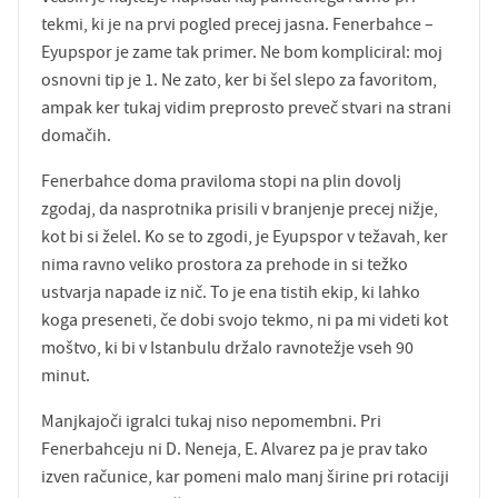
tekmi, ki je na prvi pogled precej jasna. Fenerbahce –
Eyupspor je zame tak primer. Ne bom kompliciral: moj
osnovni tip je 1. Ne zato, ker bi šel slepo za favoritom,
ampak ker tukaj vidim preprosto preveč stvari na strani
domačih.
Fenerbahce doma praviloma stopi na plin dovolj
zgodaj, da nasprotnika prisili v branjenje precej nižje,
kot bi si želel. Ko se to zgodi, je Eyupspor v težavah, ker
nima ravno veliko prostora za prehode in si težko
ustvarja napade iz nič. To je ena tistih ekip, ki lahko
koga preseneti, če dobi svojo tekmo, ni pa mi videti kot
moštvo, ki bi v Istanbulu držalo ravnotežje vseh 90
minut.
Manjkajoči igralci tukaj niso nepomembni. Pri
Fenerbahceju ni D. Neneja, E. Alvarez pa je prav tako
izven računice, kar pomeni malo manj širine pri rotaciji