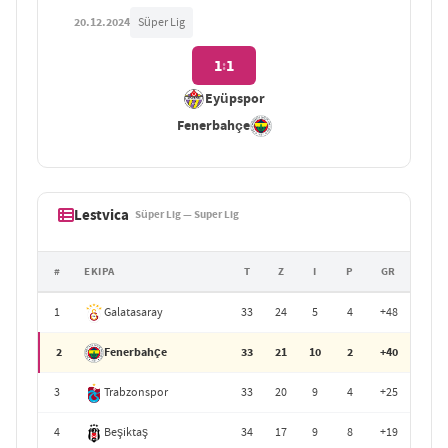
20.12.2024
Süper Lig
1
1
:
Eyüpspor
Fenerbahçe
Lestvica
Süper Lig — Super Lig
#
EKIPA
T
Z
I
P
GR
1
Galatasaray
33
24
5
4
+48
2
Fenerbahçe
33
21
10
2
+40
3
Trabzonspor
33
20
9
4
+25
4
Beşiktaş
34
17
9
8
+19