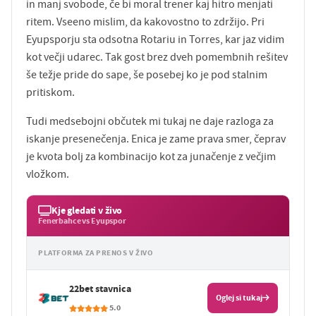
in manj svobode, če bi moral trener kaj hitro menjati
ritem. Vseeno mislim, da kakovostno to zdržijo. Pri
Eyupsporju sta odsotna Rotariu in Torres, kar jaz vidim
kot večji udarec. Tak gost brez dveh pomembnih rešitev
še težje pride do sape, še posebej ko je pod stalnim
pritiskom.
Tudi medsebojni občutek mi tukaj ne daje razloga za
iskanje presenečenja. Enica je zame prava smer, čeprav
je kvota bolj za kombinacijo kot za junačenje z večjim
vložkom.
Kje gledati v živo
Fenerbahce vs Eyupspor
PLATFORMA ZA PRENOS V ŽIVO
22bet stavnica
Oglej si tukaj
5.0