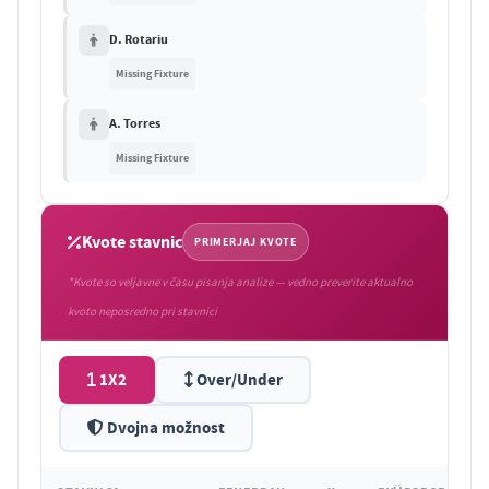
D. Rotariu
Missing Fixture
A. Torres
Missing Fixture
Kvote stavnic
PRIMERJAJ KVOTE
*Kvote so veljavne v času pisanja analize — vedno preverite aktualno
kvoto neposredno pri stavnici
1X2
Over/Under
Dvojna možnost