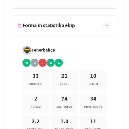
Forma in statistika ekip
Fenerbahçe
W
D
L
W
W
33
21
10
ODIGRANI
ZMAGE
REMIJI
2
74
34
PORAZI
DAL. GOLOV
PRIM. GOLOV
2.2
1.0
11