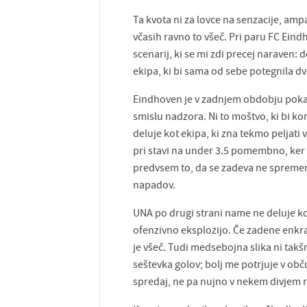
Ta kvota ni za lovce na senzacije, amp
včasih ravno to všeč. Pri paru FC Ei
scenarij, ki se mi zdi precej naraven: 
ekipa, ki bi sama od sebe potegnila d
Eindhoven je v zadnjem obdobju pokaz
smislu nadzora. Ni to moštvo, ki bi ko
deluje kot ekipa, ki zna tekmo peljati v
pri stavi na under 3.5 pomembno, ke
predvsem to, da se zadeva ne spremeni
napadov.
UNA po drugi strani name ne deluje kot
ofenzivno eksplozijo. Če zadene enkrat,
je všeč. Tudi medsebojna slika ni takšn
seštevka golov; bolj me potrjuje v ob
spredaj, ne pa nujno v nekem divjem 