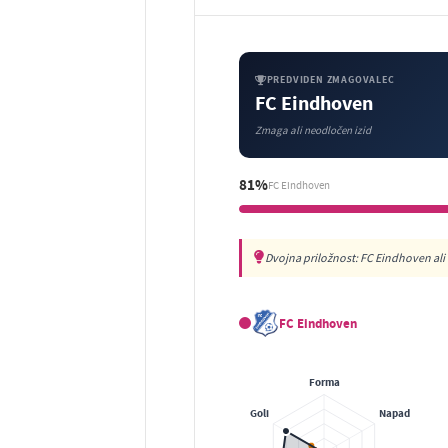
PREDVIDEN ZMAGOVALEC
FC Eindhoven
Zmaga ali neodločen izid
81%
FC Eindhoven
Dvojna priložnost: FC Eindhoven ali
FC Eindhoven