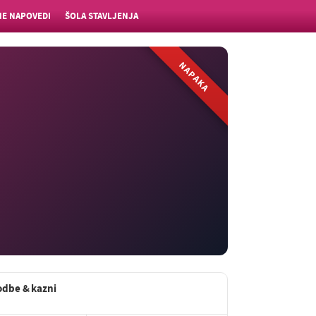
E NAPOVEDI
ŠOLA STAVLJENJA
NAPAKA
odbe & kazni