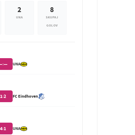
2
8
UNA
SKUPAJ
GOLOV
—
—
:
UNA
1
2
:
FC Eindhoven
4
1
:
UNA