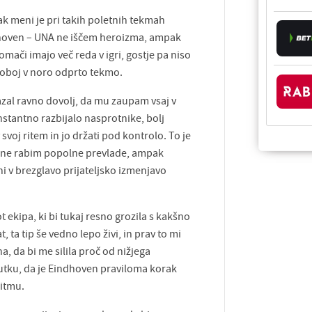
ak meni je pri takih poletnih tekmah
ndhoven – UNA ne iščem heroizma, ampak
domači imajo več reda v igri, gostje pa niso
voboj v noro odprto tekmo.
al ravno dovolj, da mu zaupam vsaj v
nstantno razbijalo nasprotnike, bolj
 svoj ritem in jo držati pod kontrolo. To je
r ne rabim popolne prevlade, ampak
 v brezglavo prijateljsko izmenjavo
 ekipa, ki bi tukaj resno grozila s kakšno
 ta tip še vedno lepo živi, in prav to mi
a, da bi me silila proč od nižjega
čutku, da je Eindhoven praviloma korak
ritmu.