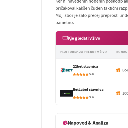
Ker ni navedenih nobenih poškodb ali
pričakoval kakšen čuden taktični razpa
Moj izbor je zato precej preprost: und
pametno.
Kje gledati v živo
PLATFORMA ZA PRENOS V ŽIVO
BONUS
22bet stavnica
Bon
5.0
BetLabel stavnica
100
5.0
Napoved & Analiza