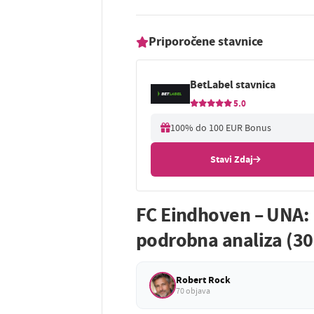
Priporočene stavnice
BetLabel stavnica
5.0
100% do 100 EUR Bonus
Stavi Zdaj
FC Eindhoven – UNA:
podrobna analiza (30
Robert Rock
70 objava