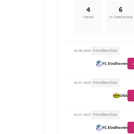
4
6
TEKMA
FC EINDHOVEN
30.06.2026
Friendlies Clubs
FC Eindhoven
05.07.2025
Friendlies Clubs
UNA
13.07.2021
Friendlies Clubs
FC Eindhoven