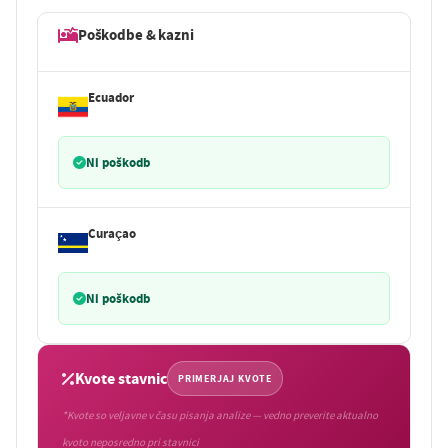
Poškodbe & kazni
Ecuador
Ni poškodb
Curaçao
Ni poškodb
Kvote stavnic
PRIMERJAJ KVOTE
*Kvote so veljavne v času pisanja analize — vedno preverite aktualno
kvoto neposredno pri stavnici