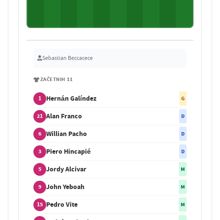
Sebastian Beccacece
ZAČETNIH 11
Hernán Galíndez
1
G
Alan Franco
21
D
Willian Pacho
6
D
Piero Hincapié
3
D
Jordy Alcivar
5
M
John Yeboah
9
M
Pedro Vite
15
M