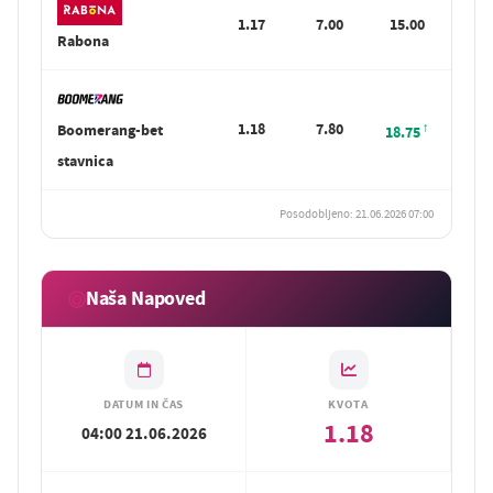
1.17
7.00
15.00
Rabona
1.18
7.80
Boomerang-bet
18.75
stavnica
Posodobljeno: 21.06.2026 07:00
Naša Napoved
DATUM IN ČAS
KVOTA
1.18
04:00 21.06.2026