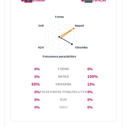
Ecuador
Curaçao
0%
0%
FORMA
100%
0%
NAPAD
88%
13%
OBRAMBA
0%
0%
POISSONOVA PORAZDELITEV
0%
0%
H2H
0%
0%
GOLI