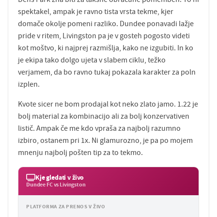
spektakel, ampak je ravno tista vrsta tekme, kjer
domače okolje pomeni razliko. Dundee ponavadi lažje
pride v ritem, Livingston pa je v gosteh pogosto videti
kot moštvo, ki najprej razmišlja, kako ne izgubiti. In ko
je ekipa tako dolgo ujeta v slabem ciklu, težko
verjamem, da bo ravno tukaj pokazala karakter za poln
izplen.
Kvote sicer ne bom prodajal kot neko zlato jamo. 1.22 je
bolj material za kombinacijo ali za bolj konzervativen
listič. Ampak če me kdo vpraša za najbolj razumno
izbiro, ostanem pri 1x. Ni glamurozno, je pa po mojem
mnenju najbolj pošten tip za to tekmo.
Kje gledati v živo
Dundee FC vs Livingston
PLATFORMA ZA PRENOS V ŽIVO