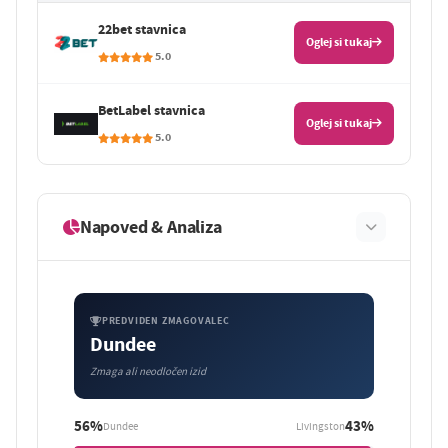
22bet stavnica
Oglej si tukaj
5.0
BetLabel stavnica
Oglej si tukaj
5.0
Napoved & Analiza
PREDVIDEN ZMAGOVALEC
Dundee
Zmaga ali neodločen izid
56%
43%
Dundee
Livingston