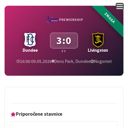
ZMAGA
PREMIERSHIP
3:0
Dundee
Livingston
FT
16:00 09.05.2026
Dens Park, Dundee
Nogomet
Priporočene stavnice