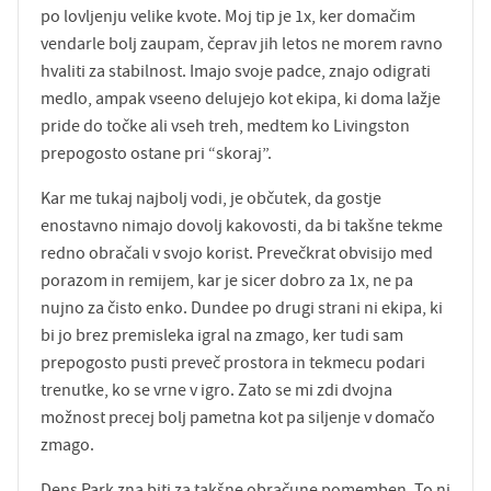
po lovljenju velike kvote. Moj tip je 1x, ker domačim
vendarle bolj zaupam, čeprav jih letos ne morem ravno
hvaliti za stabilnost. Imajo svoje padce, znajo odigrati
medlo, ampak vseeno delujejo kot ekipa, ki doma lažje
pride do točke ali vseh treh, medtem ko Livingston
prepogosto ostane pri “skoraj”.
Kar me tukaj najbolj vodi, je občutek, da gostje
enostavno nimajo dovolj kakovosti, da bi takšne tekme
redno obračali v svojo korist. Prevečkrat obvisijo med
porazom in remijem, kar je sicer dobro za 1x, ne pa
nujno za čisto enko. Dundee po drugi strani ni ekipa, ki
bi jo brez premisleka igral na zmago, ker tudi sam
prepogosto pusti preveč prostora in tekmecu podari
trenutke, ko se vrne v igro. Zato se mi zdi dvojna
možnost precej bolj pametna kot pa siljenje v domačo
zmago.
Dens Park zna biti za takšne obračune pomemben. To ni