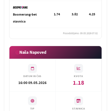
1.74
3.82
4.25
Boomerang-bet
stavnica
Posodobljeno: 09.05.2026 07:02
Naša Napoved
DATUM IN ČAS
KVOTA
1.18
16:00 09.05.2026
TIP
STAVNICA