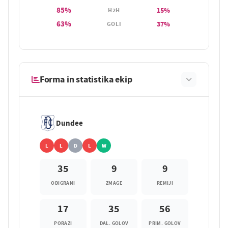
85%
15%
H2H
63%
37%
GOLI
Forma in statistika ekip
Dundee
L
L
D
L
W
35
9
9
ODIGRANI
ZMAGE
REMIJI
17
35
56
PORAZI
DAL. GOLOV
PRIM. GOLOV