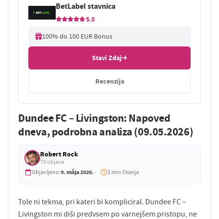
BetLabel stavnica
5.0
100% do 100 EUR Bonus
Stavi Zdaj
Recenzija
Dundee FC – Livingston: Napoved
dneva, podrobna analiza (09.05.2026)
Robert Rock
70 objava
9. mája 2026.
Objavljeno:
2 min čitanja
Tole ni tekma, pri kateri bi kompliciral. Dundee FC –
Livingston mi diši predvsem po varnejšem pristopu, ne