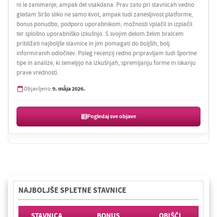
ni le zanimanje, ampak del vsakdana. Prav zato pri stavnicah vedno
gledam širšo sliko ne samo kvot, ampak tudi zanesljivost platforme,
bonus ponudbo, podporo uporabnikom, možnosti vplačil in izplačil
ter splošno uporabniško izkušnjo. S svojim delom želim bralcem
približati najboljše stavnice in jim pomagati do boljših, bolj
informiranih odločitev. Poleg recenzij redno pripravljam tudi športne
tipe in analize, ki temeljijo na izkušnjah, spremljanju forme in iskanju
prave vrednosti.
9. mája 2026.
Objavljeno:
Pogledaj sve objave
NAJBOLJŠE SPLETNE STAVNICE
STAVNICA
BONUS
OBIŠČI