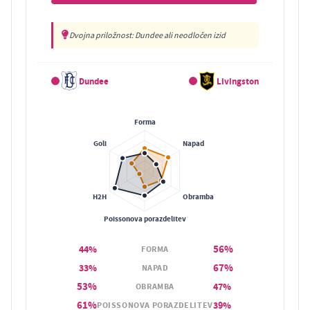
Dvojna priložnost: Dundee ali neodločen izid
Dundee
Livingston
56%
44%
FORMA
67%
33%
NAPAD
53%
47%
OBRAMBA
61%
39%
POISSONOVA PORAZDELITEV