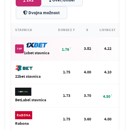
1X2
Over/Under
Dvojna možnost
STAVNICA
DUNDEE F
X
LIVINGST
3.82
4.22
1.76
TOP
1xbet stavnica
1.75
4.00
4.10
22bet stavnica
1.73
3.70
4.50
BetLabel stavnica
1.75
3.60
4.00
Rabona