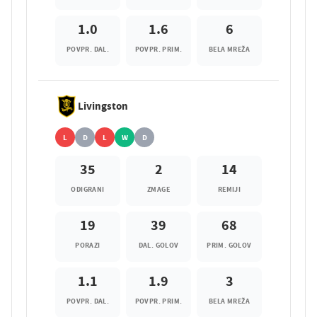
1.0
1.6
6
POVPR. DAL.
POVPR. PRIM.
BELA MREŽA
Livingston
L
D
L
W
D
35
2
14
ODIGRANI
ZMAGE
REMIJI
19
39
68
PORAZI
DAL. GOLOV
PRIM. GOLOV
1.1
1.9
3
POVPR. DAL.
POVPR. PRIM.
BELA MREŽA