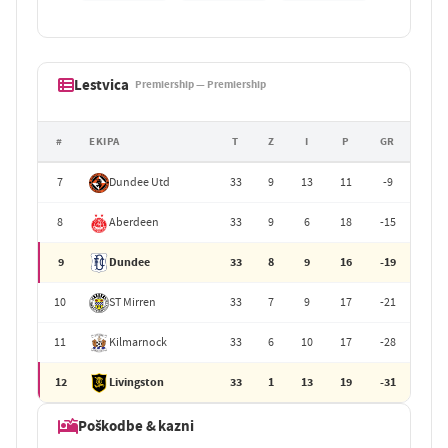
Lestvica
Premiership — Premiership
#
EKIPA
T
Z
I
P
GR
7
Dundee Utd
33
9
13
11
-9
8
Aberdeen
33
9
6
18
-15
9
Dundee
33
8
9
16
-19
10
ST Mirren
33
7
9
17
-21
11
Kilmarnock
33
6
10
17
-28
12
Livingston
33
1
13
19
-31
Poškodbe & kazni