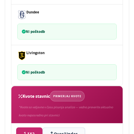
Dundee
Ni poškodb
Livingston
Ni poškodb
Kvote stavnic
PRIMERJAJ KVOTE
*Kvote so veljavne v času pisanja analize — vedno preverite aktualno
kvoto neposredno pri stavnici