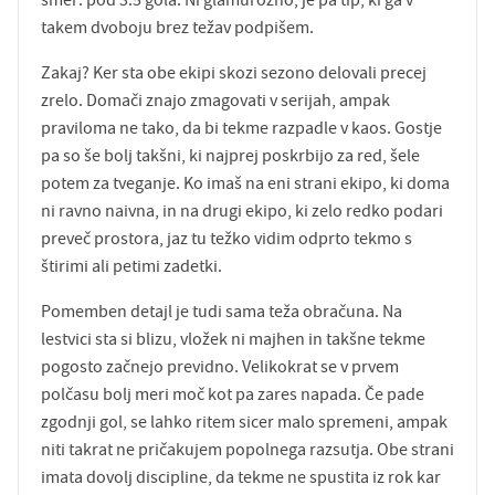
smer: pod 3.5 gola. Ni glamurozno, je pa tip, ki ga v
takem dvoboju brez težav podpišem.
Zakaj? Ker sta obe ekipi skozi sezono delovali precej
zrelo. Domači znajo zmagovati v serijah, ampak
praviloma ne tako, da bi tekme razpadle v kaos. Gostje
pa so še bolj takšni, ki najprej poskrbijo za red, šele
potem za tveganje. Ko imaš na eni strani ekipo, ki doma
ni ravno naivna, in na drugi ekipo, ki zelo redko podari
preveč prostora, jaz tu težko vidim odprto tekmo s
štirimi ali petimi zadetki.
Pomemben detajl je tudi sama teža obračuna. Na
lestvici sta si blizu, vložek ni majhen in takšne tekme
pogosto začnejo previdno. Velikokrat se v prvem
polčasu bolj meri moč kot pa zares napada. Če pade
zgodnji gol, se lahko ritem sicer malo spremeni, ampak
niti takrat ne pričakujem popolnega razsutja. Obe strani
imata dovolj discipline, da tekme ne spustita iz rok kar