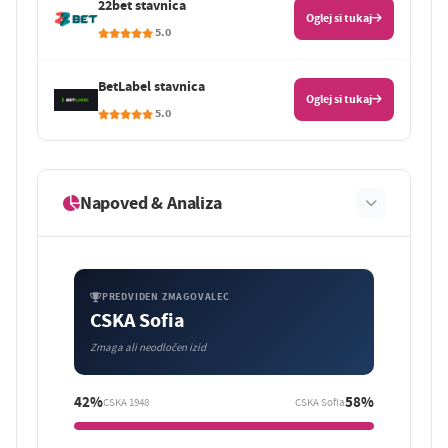
22bet stavnica
Oglej si tukaj
5.0
BetLabel stavnica
Oglej si tukaj
5.0
Napoved & Analiza
PREDVIDEN ZMAGOVALEC
CSKA Sofia
Zmaga ali neodločen izid
42%
58%
CSKA 1948
CSKA Sofia