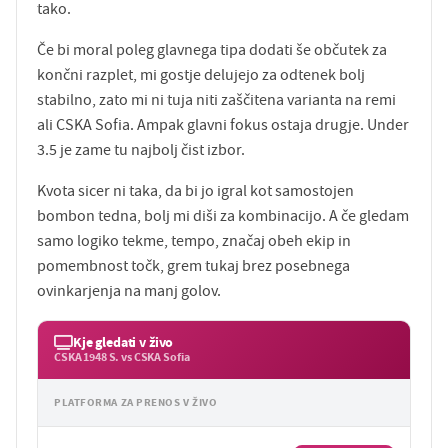
tako.
Če bi moral poleg glavnega tipa dodati še občutek za
končni razplet, mi gostje delujejo za odtenek bolj
stabilno, zato mi ni tuja niti zaščitena varianta na remi
ali CSKA Sofia. Ampak glavni fokus ostaja drugje. Under
3.5 je zame tu najbolj čist izbor.
Kvota sicer ni taka, da bi jo igral kot samostojen
bombon tedna, bolj mi diši za kombinacijo. A če gledam
samo logiko tekme, tempo, značaj obeh ekip in
pomembnost točk, grem tukaj brez posebnega
ovinkarjenja na manj golov.
Kje gledati v živo
CSKA 1948 S. vs CSKA Sofia
PLATFORMA ZA PRENOS V ŽIVO