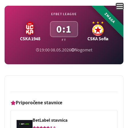
ZMAGA
EFBET LEAGUE
0:1
CSKA 1948
CSKA Sofia
FT
19:00 08.05.2026
Nogomet
Priporočene stavnice
BetLabel stavnica
5.0