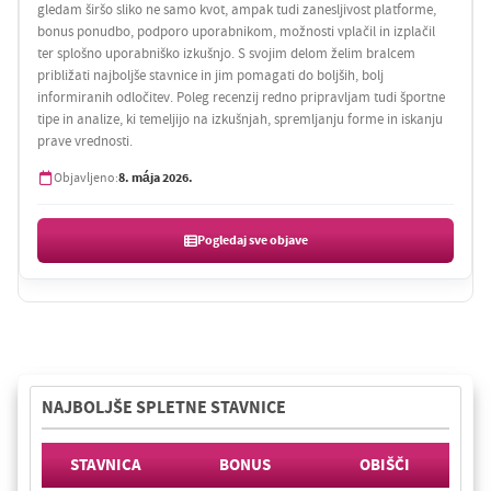
gledam širšo sliko ne samo kvot, ampak tudi zanesljivost platforme,
bonus ponudbo, podporo uporabnikom, možnosti vplačil in izplačil
ter splošno uporabniško izkušnjo. S svojim delom želim bralcem
približati najboljše stavnice in jim pomagati do boljših, bolj
informiranih odločitev. Poleg recenzij redno pripravljam tudi športne
tipe in analize, ki temeljijo na izkušnjah, spremljanju forme in iskanju
prave vrednosti.
8. mája 2026.
Objavljeno:
Pogledaj sve objave
NAJBOLJŠE SPLETNE STAVNICE
STAVNICA
BONUS
OBIŠČI