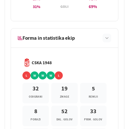
69%
31%
GOLI
Forma in statistika ekip
CSKA 1948
L
W
W
W
L
32
19
5
ODIGRANI
ZMAGE
REMIJI
8
52
33
PORAZI
DAL. GOLOV
PRIM. GOLOV