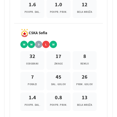
1.6
1.0
12
POVPR. DAL.
POVPR. PRIM.
BELA MREŽA
CSKA Sofia
W
W
D
L
W
32
17
8
ODIGRANI
ZMAGE
REMIJI
7
45
26
PORAZI
DAL. GOLOV
PRIM. GOLOV
1.4
0.8
13
POVPR. DAL.
POVPR. PRIM.
BELA MREŽA