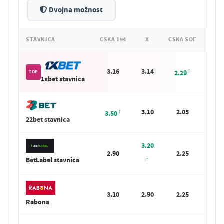
Dvojna možnost
STAVNICA
CSKA 194
X
CSKA SOF
3.16
3.14
2.29
TOP
1xbet stavnica
3.10
2.05
3.50
22bet stavnica
3.20
2.90
2.25
BetLabel stavnica
3.10
2.90
2.25
Rabona