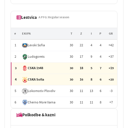
Lestvica
A PFG: Regular season
#
EKIPA
T
Z
I
P
GR
1
Levski Sofia
30
22
4
4
+42
2
Ludogorets
30
17
9
4
+37
3
CSKA 1948
30
18
5
7
+19
4
CSKA Sofia
30
16
8
6
+20
5
Lokomotiv Plovdiv
30
11
13
6
-3
6
Cherno More Varna
30
11
11
8
+7
Poškodbe & kazni