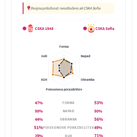
Dvojna priložnost: neodločeno ali CSKA Sofia
CSKA 1948
CSKA Sofia
53%
47%
FORMA
50%
50%
NAPAD
56%
44%
OBRAMBA
51%
49%
POISSONOVA PORAZDELITEV
71%
29%
H2H