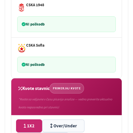
CSKA 1948
Ni poškodb
CSKA Sofia
Ni poškodb
Kvote stavnic
PRIMERJAJ KVOTE
*Kvote so veljavne v času pisanja analize — vedno preverite aktualno
kvoto neposredno pri stavnici
1X2
Over/Under