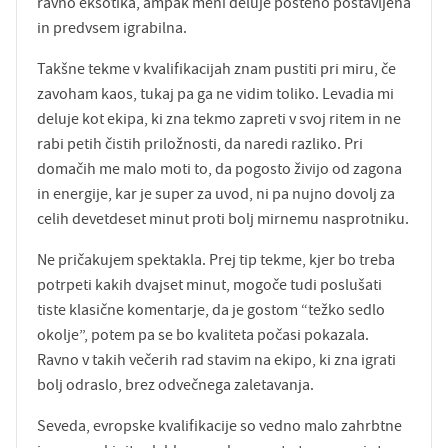
ravno eksotika, ampak meni deluje pošteno postavljena
in predvsem igrabilna.
Takšne tekme v kvalifikacijah znam pustiti pri miru, če
zavoham kaos, tukaj pa ga ne vidim toliko. Levadia mi
deluje kot ekipa, ki zna tekmo zapreti v svoj ritem in ne
rabi petih čistih priložnosti, da naredi razliko. Pri
domačih me malo moti to, da pogosto živijo od zagona
in energije, kar je super za uvod, ni pa nujno dovolj za
celih devetdeset minut proti bolj mirnemu nasprotniku.
Ne pričakujem spektakla. Prej tip tekme, kjer bo treba
potrpeti kakih dvajset minut, mogoče tudi poslušati
tiste klasične komentarje, da je gostom “težko sedlo
okolje”, potem pa se bo kvaliteta počasi pokazala.
Ravno v takih večerih rad stavim na ekipo, ki zna igrati
bolj odraslo, brez odvečnega zaletavanja.
Seveda, evropske kvalifikacije so vedno malo zahrbtne