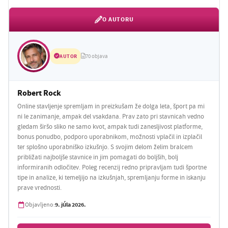
O AUTORU
AUTOR
70 objava
Robert Rock
Online stavljenje spremljam in preizkušam že dolga leta, šport pa mi
ni le zanimanje, ampak del vsakdana. Prav zato pri stavnicah vedno
gledam širšo sliko ne samo kvot, ampak tudi zanesljivost platforme,
bonus ponudbo, podporo uporabnikom, možnosti vplačil in izplačil
ter splošno uporabniško izkušnjo. S svojim delom želim bralcem
približati najboljše stavnice in jim pomagati do boljših, bolj
informiranih odločitev. Poleg recenzij redno pripravljam tudi športne
tipe in analize, ki temeljijo na izkušnjah, spremljanju forme in iskanju
prave vrednosti.
9. júla 2026.
Objavljeno: