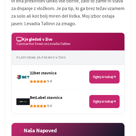
in ena prekinitev lahko vse obrne, zato to zame ni stava
za divjanje z vložkom. Je pa tip, ki ga brez težav vzamem
za solo ali kot bolj miren del listka. Moj izbor ostaja
jasen: Levadia Tallinn za zmago.
Kje gledati v živo
Caernarfon Town vs Levadia Tallinn
PLATFORMA ZA PRENOS V ŽIVO
22bet stavnica
Oglej si tukaj
5.0
BetLabel stavnica
Oglej si tukaj
5.0
Naša Napoved