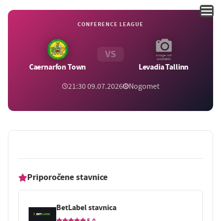
CONFERENCE LEAGUE
VS
Caernarfon Town
Levadia Tallinn
21:30 09.07.2026
Nogomet
Priporočene stavnice
BetLabel stavnica
5.0