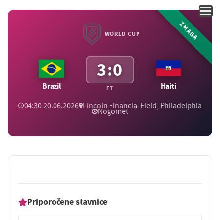
ZMAGA
WORLD CUP
3:0
Brazil
Haiti
FT
04:30 20.06.2026
Lincoln Financial Field, Philadelphia
Nogomet
Priporočene stavnice