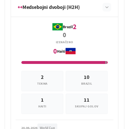
Medsebojni dvoboji (H2H)
2
Brazil
0
IZENAČENO
0
Haiti
2
10
TEKMA
BRAZIL
1
11
HAITI
SKUPAJ GOLOV
20.06.2026
World Cup