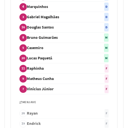
Marquinhos
4
D
Gabriel Magalhães
3
D
Douglas Santos
16
D
Bruno Guimarães
8
M
Casemiro
5
M
Lucas Paquetá
20
M
Raphinha
11
F
Matheus Cunha
9
F
Vinícius Júnior
7
F
MENJAVE
Rayan
26
F
Endrick
19
F