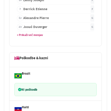
Lenny Joseph
16
F
Derrick Etienne
7
F
Alexandre Pierre
12
G
Josué Duverger
23
G
+ Prikaži več menjav
Poškodbe & kazni
Brazil
Ni poškodb
Haiti