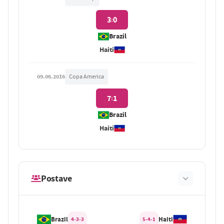
3
0
:
Brazil
Haiti
09.06.2016
Copa America
7
1
:
Brazil
Haiti
Postave
Brazil
Haiti
4-3-3
5-4-1