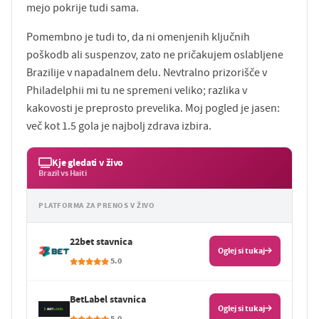
mejo pokrije tudi sama.
Pomembno je tudi to, da ni omenjenih ključnih
poškodb ali suspenzov, zato ne pričakujem oslabljene
Brazilije v napadalnem delu. Nevtralno prizorišče v
Philadelphii mi tu ne spremeni veliko; razlika v
kakovosti je preprosto prevelika. Moj pogled je jasen:
več kot 1.5 gola je najbolj zdrava izbira.
Kje gledati v živo
Brazil vs Haiti
PLATFORMA ZA PRENOS V ŽIVO
22bet stavnica
Oglej si tukaj
5.0
BetLabel stavnica
Oglej si tukaj
5.0