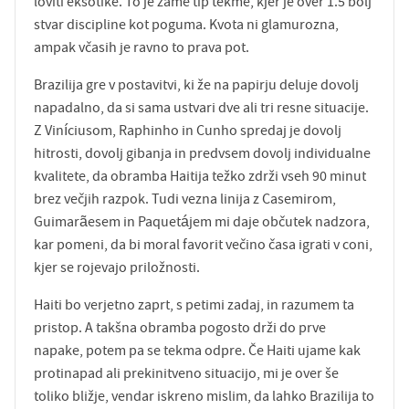
loviti eksotike. To je zame tip tekme, kjer je over 1.5 bolj
stvar discipline kot poguma. Kvota ni glamurozna,
ampak včasih je ravno to prava pot.
Brazilija gre v postavitvi, ki že na papirju deluje dovolj
napadalno, da si sama ustvari dve ali tri resne situacije.
Z Viníciusom, Raphinho in Cunho spredaj je dovolj
hitrosti, dovolj gibanja in predvsem dovolj individualne
kvalitete, da obramba Haitija težko zdrži vseh 90 minut
brez večjih razpok. Tudi vezna linija z Casemirom,
Guimarãesem in Paquetájem mi daje občutek nadzora,
kar pomeni, da bi moral favorit večino časa igrati v coni,
kjer se rojevajo priložnosti.
Haiti bo verjetno zaprt, s petimi zadaj, in razumem ta
pristop. A takšna obramba pogosto drži do prve
napake, potem pa se tekma odpre. Če Haiti ujame kak
protinapad ali prekinitveno situacijo, mi je over še
toliko bližje, vendar iskreno mislim, da lahko Brazilija to