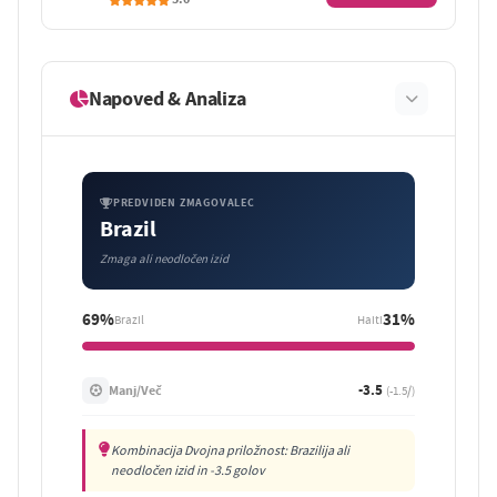
Napoved & Analiza
PREDVIDEN ZMAGOVALEC
Brazil
Zmaga ali neodločen izid
69%
31%
Brazil
Haiti
-3.5
Manj/Več
(-1.5/)
Kombinacija Dvojna priložnost: Brazilija ali
neodločen izid in -3.5 golov