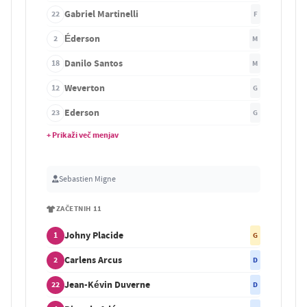
Gabriel Martinelli
22
F
Éderson
2
M
Danilo Santos
18
M
Weverton
12
G
Ederson
23
G
+ Prikaži več menjav
Sebastien Migne
ZAČETNIH 11
Johny Placide
1
G
Carlens Arcus
2
D
Jean-Kévin Duverne
22
D