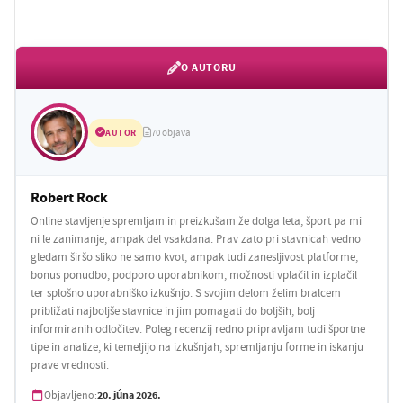
O AUTORU
AUTOR
70 objava
Robert Rock
Online stavljenje spremljam in preizkušam že dolga leta, šport pa mi
ni le zanimanje, ampak del vsakdana. Prav zato pri stavnicah vedno
gledam širšo sliko ne samo kvot, ampak tudi zanesljivost platforme,
bonus ponudbo, podporo uporabnikom, možnosti vplačil in izplačil
ter splošno uporabniško izkušnjo. S svojim delom želim bralcem
približati najboljše stavnice in jim pomagati do boljših, bolj
informiranih odločitev. Poleg recenzij redno pripravljam tudi športne
tipe in analize, ki temeljijo na izkušnjah, spremljanju forme in iskanju
prave vrednosti.
20. júna 2026.
Objavljeno: