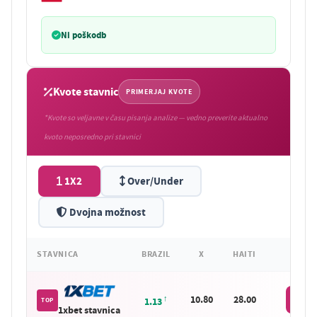
Ni poškodb
Kvote stavnic
PRIMERJAJ KVOTE
*Kvote so veljavne v času pisanja analize — vedno preverite aktualno
kvoto neposredno pri stavnici
1X2
Over/Under
Dvojna možnost
STAVNICA
BRAZIL
X
HAITI
10.80
28.00
Stavi
1.13
TOP
1xbet stavnica