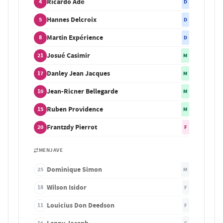
Ricardo Adé
4
D
Hannes Delcroix
5
D
Martin Expérience
8
D
Josué Casimir
21
M
Danley Jean Jacques
17
M
Jean-Ricner Bellegarde
10
M
Ruben Providence
15
M
Frantzdy Pierrot
20
F
MENJAVE
Dominique Simon
25
M
Wilson Isidor
18
F
Louicius Don Deedson
11
F