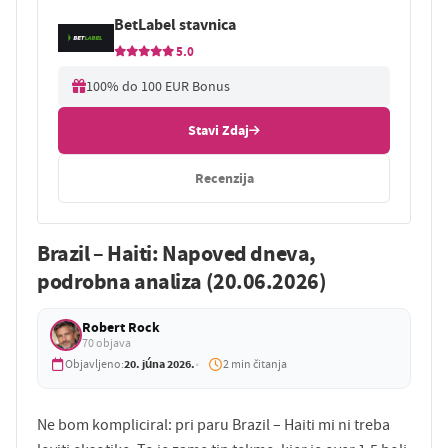
BetLabel stavnica
5.0
100% do 100 EUR Bonus
Stavi Zdaj
Recenzija
Brazil – Haiti: Napoved dneva,
podrobna analiza (20.06.2026)
Robert Rock
70 objava
20. júna 2026.
Objavljeno:
2 min čitanja
Ne bom kompliciral: pri paru Brazil – Haiti mi ni treba