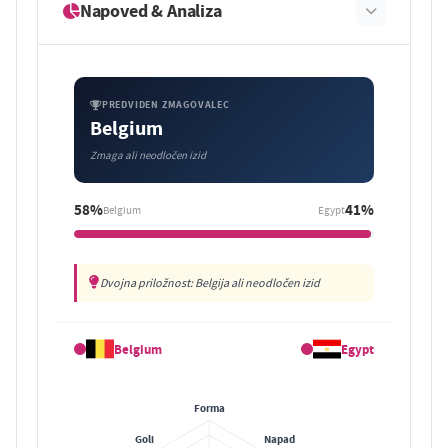
Napoved & Analiza
PREDVIDEN ZMAGOVALEC
Belgium
Zmaga ali neodločen izid
58%
41%
Belgium
Egypt
Dvojna priložnost: Belgija ali neodločen izid
Belgium
Egypt