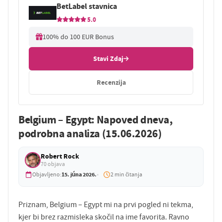
BetLabel stavnica
5.0
100% do 100 EUR Bonus
Stavi Zdaj
Recenzija
Belgium – Egypt: Napoved dneva,
podrobna analiza (15.06.2026)
Robert Rock
70 objava
15. júna 2026.
Objavljeno:
2 min čitanja
Priznam, Belgium – Egypt mi na prvi pogled ni tekma,
kjer bi brez razmisleka skočil na ime favorita. Ravno