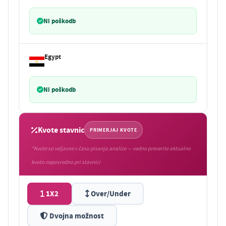
Ni poškodb
Egypt
Ni poškodb
Kvote stavnic
PRIMERJAJ KVOTE
*Kvote so veljavne v času pisanja analize — vedno preverite aktualno
kvoto neposredno pri stavnici
1X2
Over/Under
Dvojna možnost