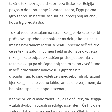
takšne tekme znajo biti zoprne za listke, ker Belgija
pogosto dobi zaupanje že zaradi kadra, Egipt pa zna
igro zapreti in narediti vse skupaj precej bolj mučno,
kot si trg predstavlja.
Tokrat vseeno ostajam na strani Belgije. Ne zato, ker bi
pričakoval sprehod, ampak ker mi deluje kot ekipa, ki
ima na nevtralnem terenu v Seattlu vseeno več rešitev,
če se tekma zalomi. Lumen Field ni domače okolje za
nikogar, zato odpade klasičen pritisk gostovanja, v
takem okvirju pa običajno bolj cenim ekipo z več širine
in več individualne kakovosti. Egipt zna biti
discipliniran, to smo videli že v medsebojnih obračunih,
kjer Belgiji ni bilo vedno lahko, ampak ne verjamem, da
bo tokrat spet ujel popoln scenarij.
Kar me pri enici malo zadržuje, je ta občutek, da Belgija
v takih dvobojih včasih predolgo išče ritem. Če hitro ne
zadene, lahko tekma postane nervozna. Kljub temu je