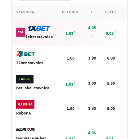
STAVNICA
BELGIUM
X
EGYPT
4.05
Sta
TOP
1.63
6.05
1xbet stavnica
1.60
3.90
6.00
Sta
22bet stavnica
3.80
5.50
Sta
1.63
BetLabel stavnica
1.60
3.80
5.00
Sta
Rabona
4.05
Boomerang-bet
Sta
1.63
6.05