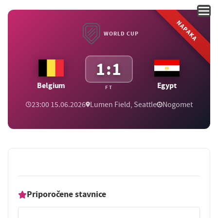
NAPAKA
WORLD CUP
1:1
Belgium
Egypt
FT
23:00 15.06.2026
Lumen Field, Seattle
Nogomet
Priporočene stavnice