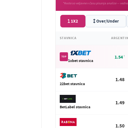
*Kvote so veljavne v času pisanja analize — vedno
1X2
Over/Under
STAVNICA
ARGENTI
1.54
TOP
1xbet stavnica
1.48
22bet stavnica
1.49
BetLabel stavnica
1.50