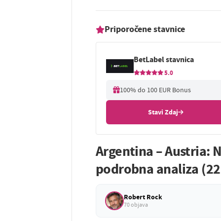
Priporočene stavnice
BetLabel stavnica
5.0
100% do 100 EUR Bonus
Stavi Zdaj
Argentina – Austria:
podrobna analiza (22
Robert Rock
70 objava