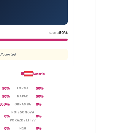
50%
Austria
dločen izid
Austria
50%
50%
FORMA
50%
50%
NAPAD
100%
0%
OBRAMBA
POISSONOVA
0%
0%
PORAZDELITEV
0%
0%
H2H