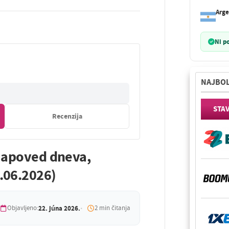
Arge
Ni p
NAJBOL
STA
Recenzija
 Napoved dneva,
.06.2026)
Objavljeno:
22. júna 2026.
2 min čitanja