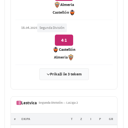
Almeria
Castellón
18.04.2025
Segunda División
4
1
:
Castellón
Almeria
Prikaži še 3 tekem
Lestvica
Segunda División — LaLiga 2
#
EKIPA
T
Z
I
P
GR