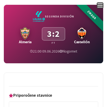
ZMAGA
SEGUNDA DIVISIÓN
3:2
Almeria
Castellón
FT
21:00 09.06.2026
Nogomet
Priporočene stavnice