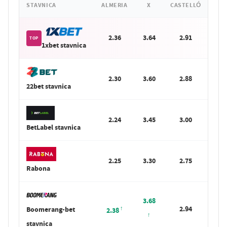
STAVNICA
ALMERIA
X
CASTELLÓ
2.36
3.64
2.91
TOP
1xbet stavnica
2.30
3.60
2.88
22bet stavnica
2.24
3.45
3.00
BetLabel stavnica
2.25
3.30
2.75
Rabona
3.68
2.94
Boomerang-bet
2.38
stavnica