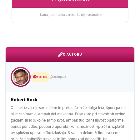
*kvota je aktualna v trenutku objave analize
O AUTORU
AUTOR
70 objava
Robert Rock
Online stavljenje spremljam in preizkušam že dolga leta, šport pa mi
ni le zanimanje, ampak del vsakdana. Prav zato pri stavnicah vedno
gledam širšo sliko ne samo kvot, ampak tudi zanesljivost platforme,
bonus ponudbo, podporo uporabnikom, možnosti vplačil in izplačil
ter splošno uporabniško izkušnjo. S svojim delom želim bralcem
približati najboljše stavnice in jim pomagati do boljših, bolj