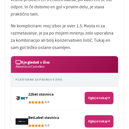
odpre. In če dobimo en gol v prvem delu, je stava
praktično tam.
Ne kompliciram: moj izbor je over 1.5. Kvota ni za
razmetavanje, je pa po mojem mnenju zelo uporabna
za kombinacijo ali bolj konzervativen listič. Tukaj en
sam gol težko ostane osamljen.
Kje gledati v živo
Almeria vs Castellon
PLATFORMA ZA PRENOS V ŽIVO
22bet stavnica
Oglej si tukaj
5.0
BetLabel stavnica
Oglej si tukaj
5.0