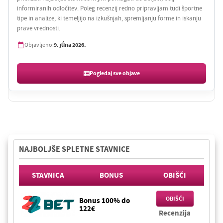
informiranih odločitev. Poleg recenzij redno pripravljam tudi športne
tipe in analize, ki temeljijo na izkušnjah, spremljanju forme in iskanju
prave vrednosti.
9. júna 2026.
Objavljeno:
Pogledaj sve objave
NAJBOLJŠE SPLETNE STAVNICE
STAVNICA
BONUS
OBIŠČI
OBIŠČI
Bonus 100% do
122€
Recenzija