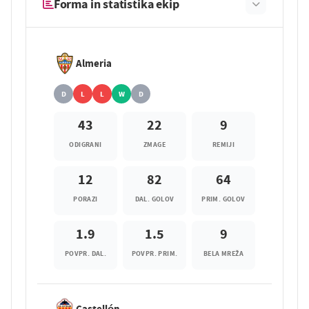
Forma in statistika ekip
Almeria
D
L
L
W
D
43
22
9
ODIGRANI
ZMAGE
REMIJI
12
82
64
PORAZI
DAL. GOLOV
PRIM. GOLOV
1.9
1.5
9
POVPR. DAL.
POVPR. PRIM.
BELA MREŽA
Castellón