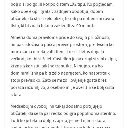
bolj diši po golih kot po čistem 1X2 tipu. Ko pogledam,
kako obe ekipi igrata v zadnjem obdobju, dobim
občutek, da sta si zelo blizu, hkrati pa nobena ni ravno
tista, ki bi znala tekmo zakleniti za 90 minut.
Almeria doma praviloma pride do svojih priložnosti,
ampak istočasno pušča preveč prostora, predvsem ko
mora sama narekovati ritem. To se ji letos dogaja
večkrat, kot bi si želel. Castellon je na drugi strani ekipa,
ki zna izkoristiti takšne trenutke. Ni nujno, da bo
dominiral, zna pa biti zelo neprijeten, ko nasprotnik
stopi previsoko. Zato se mi zdi lovljenje gosta brez
poraza razumljivo, a osebno mi je over 1.5 še bolj čista
izbira.
Medsebojni dvoboji mi tukaj dodatno potrjujejo
občutek, da se ta par redko odigra popolnoma sterilno.
Tudi ko je tekma dolgo zaprta, je med njima skoraj
vedno prisoten en trenutek kaosa, po katerem se vse