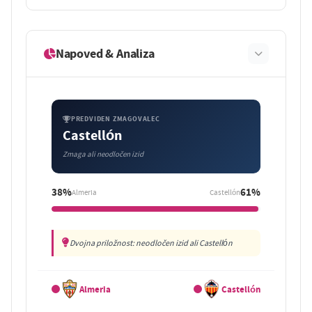
Napoved & Analiza
PREDVIDEN ZMAGOVALEC
Castellón
Zmaga ali neodločen izid
38%
61%
Almeria
Castellón
Dvojna priložnost: neodločen izid ali Castellón
Almeria
Castellón