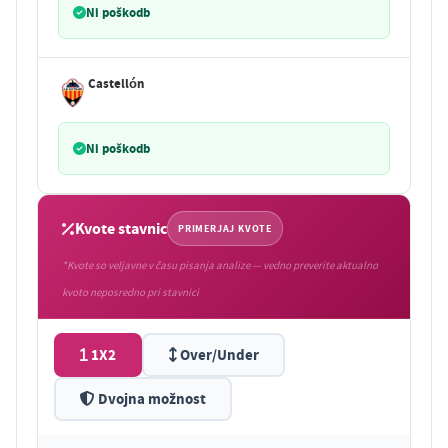
Ni poškodb
Castellón
Ni poškodb
Kvote stavnic
PRIMERJAJ KVOTE
*Kvote so veljavne v času pisanja analize — vedno preverite aktualno
kvoto neposredno pri stavnici
1X2
Over/Under
Dvojna možnost