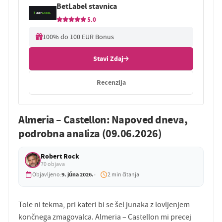
BetLabel stavnica
5.0
100% do 100 EUR Bonus
Stavi Zdaj
Recenzija
Almeria – Castellon: Napoved dneva,
podrobna analiza (09.06.2026)
Robert Rock
70 objava
9. júna 2026.
Objavljeno:
2 min čitanja
Tole ni tekma, pri kateri bi se šel junaka z lovljenjem
končnega zmagovalca. Almeria – Castellon mi precej