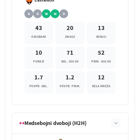
D
D
W
W
D
43
20
13
ODIGRANI
ZMAGE
REMIJI
10
71
52
PORAZI
DAL. GOLOV
PRIM. GOLOV
1.7
1.2
12
POVPR. DAL.
POVPR. PRIM.
BELA MREŽA
Medsebojni dvoboji (H2H)