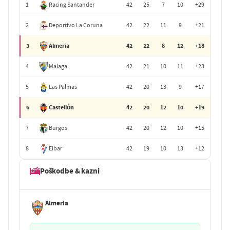
1
Racing Santander
42
25
7
10
+29
2
Deportivo La Coruna
42
22
11
9
+21
3
Almeria
42
22
8
12
+18
4
Malaga
42
21
10
11
+23
5
Las Palmas
42
20
13
9
+17
6
Castellón
42
20
12
10
+19
7
Burgos
42
20
12
10
+15
8
Eibar
42
19
10
13
+12
Poškodbe & kazni
Almeria