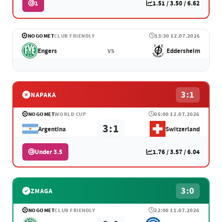
1
1.51 / 3.50 / 6.62
NOGOMET
CLUB FRIENDLY
13:30 12.07.2026
Engers
Eddersheim
VS
3:1
NAPAKA
NOGOMET
WORLD CUP
05:00 12.07.2026
3:1
Argentina
Switzerland
Under 3.5
1.76 / 3.57 / 6.04
3:0
ZMAGA
NOGOMET
CLUB FRIENDLY
22:00 11.07.2026