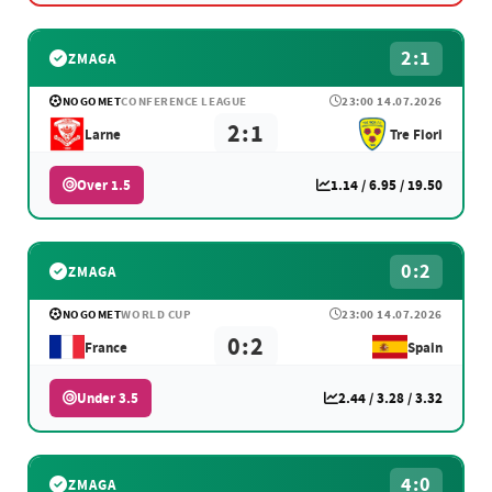
2:1
ZMAGA
NOGOMET
CONFERENCE LEAGUE
23:00 14.07.2026
2:1
Larne
Tre Fiori
Over 1.5
1.14 / 6.95 / 19.50
0:2
ZMAGA
NOGOMET
WORLD CUP
23:00 14.07.2026
0:2
France
Spain
Under 3.5
2.44 / 3.28 / 3.32
4:0
ZMAGA