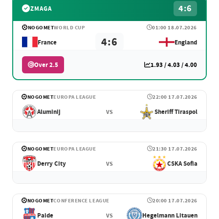
4:6
ZMAGA
NOGOMET
WORLD CUP
01:00 18.07.2026
4:6
France
England
Over 2.5
1.93 / 4.03 / 4.00
NOGOMET
EUROPA LEAGUE
22:00 17.07.2026
Aluminij
Sheriff Tiraspol
VS
NOGOMET
EUROPA LEAGUE
21:30 17.07.2026
Derry City
CSKA Sofia
VS
NOGOMET
CONFERENCE LEAGUE
20:00 17.07.2026
Paide
Hegelmann Litauen
VS