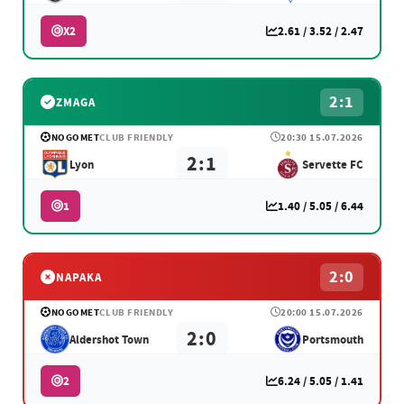
X2
2.61 / 3.52 / 2.47
2:1
ZMAGA
NOGOMET
CLUB FRIENDLY
20:30 15.07.2026
2:1
Lyon
Servette FC
1
1.40 / 5.05 / 6.44
2:0
NAPAKA
NOGOMET
CLUB FRIENDLY
20:00 15.07.2026
2:0
Aldershot Town
Portsmouth
2
6.24 / 5.05 / 1.41