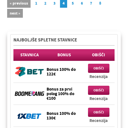
« previous
1
2
3
4
5
6
7
8
next »
NAJBOLJŠE SPLETNE STAVNICE
STAVNICA
BONUS
OBIŠČI
OBIŠČI
Bonus 100% do
122€
Recenzija
Bonus za prvi
OBIŠČI
polog 100% do
€100
Recenzija
OBIŠČI
Bonus 100% do
130€
Recenzija