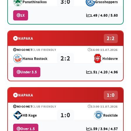
3:0
Panathinaikos
Grasshoppers
1X
1.49 / 4.60 / 5.60
2:2
NAPAKA
NOGOMET
CLUB FRIENDLY
16:00 11.07.2026
2:2
Hansa Rostock
Hvidovre
Under 3.5
1.51 / 4.20 / 4.96
1:0
NAPAKA
NOGOMET
CLUB FRIENDLY
13:00 11.07.2026
1:0
HB Koge
Roskilde
Over 1.5
1.59 / 3.94 / 4.57