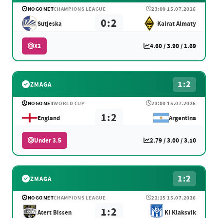
NOGOMET
CHAMPIONS LEAGUE
23:00 15.07.2026
0:2
Sutjeska
Kairat Almaty
X2
4.60 / 3.90 / 1.69
1:2
ZMAGA
NOGOMET
WORLD CUP
23:00 15.07.2026
1:2
England
Argentina
Under 3.5
2.79 / 3.00 / 3.10
1:2
ZMAGA
NOGOMET
CHAMPIONS LEAGUE
22:15 15.07.2026
1:2
Atert Bissen
KI Klaksvik