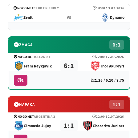
NOGOMET
CLUB FRIENDLY
18:00 13.07.2026
Zenit
Dynamo
VS
6:1
ZMAGA
NOGOMET
ICELAND 1
22:00 12.07.2026
6:1
Fram Reykjavik
Thor Akureyri
1
1.28 / 6.10 / 7.75
1:1
NAPAKA
NOGOMET
ARGENTINA 2
22:00 12.07.2026
1:1
Gimnasia Jujuy
Chacarita Juniors