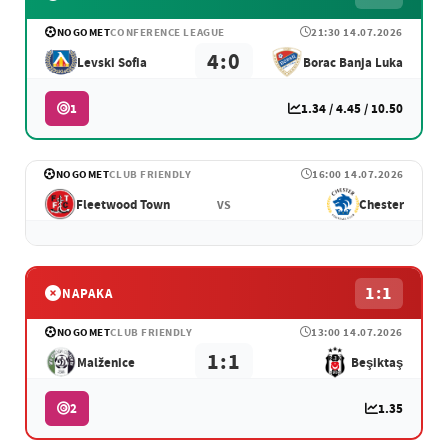
NOGOMET
CONFERENCE LEAGUE
21:30 14.07.2026
4:0
Levski Sofia
Borac Banja Luka
1
1.34 / 4.45 / 10.50
NOGOMET
CLUB FRIENDLY
16:00 14.07.2026
Fleetwood Town
Chester
VS
1:1
NAPAKA
NOGOMET
CLUB FRIENDLY
13:00 14.07.2026
1:1
Malženice
Beşiktaş
2
1.35