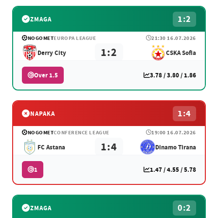
1:2
ZMAGA
NOGOMET
EUROPA LEAGUE
21:30 16.07.2026
1:2
Derry City
CSKA Sofia
Over 1.5
3.78 / 3.80 / 1.86
1:4
NAPAKA
NOGOMET
CONFERENCE LEAGUE
19:00 16.07.2026
1:4
FC Astana
Dinamo Tirana
1
1.47 / 4.55 / 5.78
0:2
ZMAGA