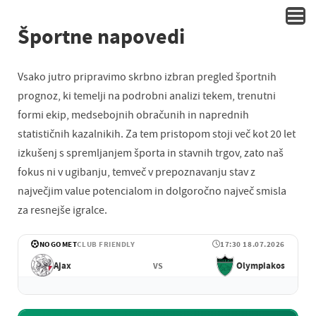
Športne napovedi
Vsako jutro pripravimo skrbno izbran pregled športnih
prognoz, ki temelji na podrobni analizi tekem, trenutni
formi ekip, medsebojnih obračunih in naprednih
statističnih kazalnikih. Za tem pristopom stoji več kot 20 let
izkušenj s spremljanjem športa in stavnih trgov, zato naš
fokus ni v ugibanju, temveč v prepoznavanju stav z
največjim value potencialom in dolgoročno največ smisla
za resnejše igralce.
NOGOMET
CLUB FRIENDLY
17:30 18.07.2026
Ajax
Olympiakos
VS