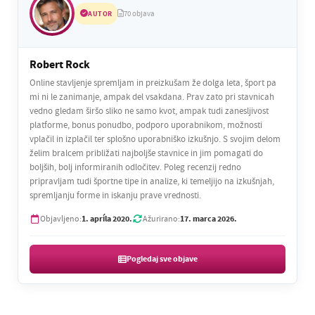
AUTOR
70 objava
Robert Rock
Online stavljenje spremljam in preizkušam že dolga leta, šport pa
mi ni le zanimanje, ampak del vsakdana. Prav zato pri stavnicah
vedno gledam širšo sliko ne samo kvot, ampak tudi zanesljivost
platforme, bonus ponudbo, podporo uporabnikom, možnosti
vplačil in izplačil ter splošno uporabniško izkušnjo. S svojim delom
želim bralcem približati najboljše stavnice in jim pomagati do
boljših, bolj informiranih odločitev. Poleg recenzij redno
pripravljam tudi športne tipe in analize, ki temeljijo na izkušnjah,
spremljanju forme in iskanju prave vrednosti.
1. apríla 2020.
17. marca 2026.
Objavljeno:
Ažurirano:
Pogledaj sve objave