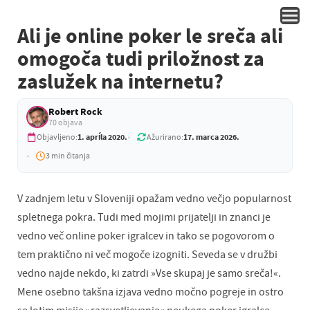
Ali je online poker le sreča ali
omogoča tudi priložnost za
zaslužek na internetu?
Robert Rock
70 objava
1. apríla 2020.
17. marca 2026.
Objavljeno:
Ažurirano:
3 min čitanja
V zadnjem letu v Sloveniji opažam vedno večjo popularnost
spletnega pokra. Tudi med mojimi prijatelji in znanci je
vedno več online poker igralcev in tako se pogovorom o
tem praktično ni več mogoče izogniti. Seveda se v družbi
vedno najde nekdo, ki zatrdi »Vse skupaj je samo sreča!«.
Mene osebno takšna izjava vedno močno pogreje in ostro