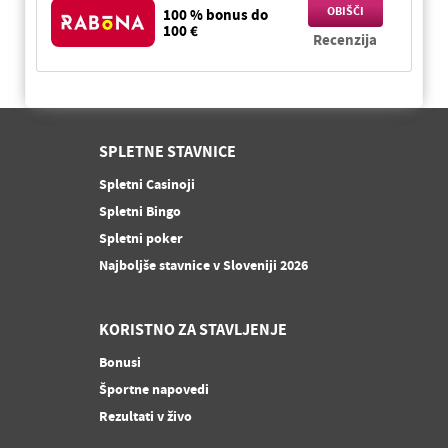
OBIŠČI
100 % bonus do
100 €
Recenzija
SPLETNE STAVNICE
Spletni Casinoji
Spletni Bingo
Spletni poker
Najboljše stavnice v Sloveniji 2026
KORISTNO ZA STAVLJENJE
Bonusi
Športne napovedi
Rezultati v živo