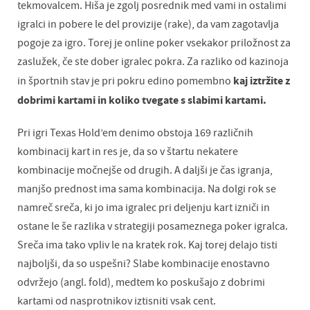
tekmovalcem. Hiša je zgolj posrednik med vami in ostalimi
igralci in pobere le del provizije (rake), da vam zagotavlja
pogoje za igro. Torej je online poker vsekakor priložnost za
zaslužek, če ste dober igralec pokra. Za razliko od kazinoja
kaj iztržite z
in športnih stav je pri pokru edino pomembno
dobrimi kartami in koliko tvegate s slabimi kartami.
Pri igri Texas Hold’em denimo obstoja 169 različnih
kombinacij kart in res je, da so v štartu nekatere
kombinacije močnejše od drugih. A daljši je čas igranja,
manjšo prednost ima sama kombinacija. Na dolgi rok se
namreč sreča, ki jo ima igralec pri deljenju kart izniči in
ostane le še razlika v strategiji posameznega poker igralca.
Sreča ima tako vpliv le na kratek rok. Kaj torej delajo tisti
najboljši, da so uspešni? Slabe kombinacije enostavno
odvržejo (angl. fold), medtem ko poskušajo z dobrimi
kartami od nasprotnikov iztisniti vsak cent.